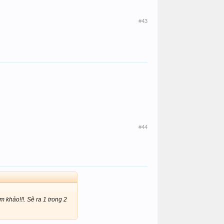
#43
#44
 khảo!!!. Sẽ ra 1 trong 2