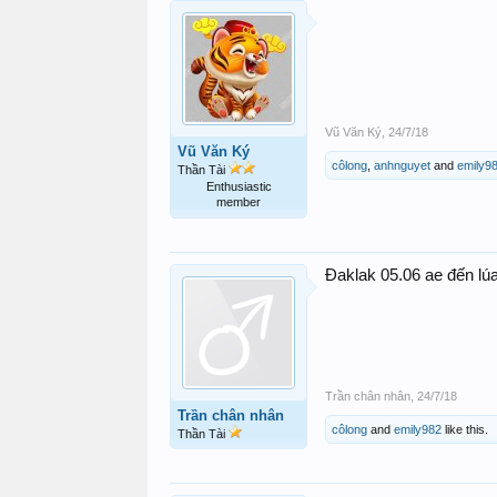
Vũ Văn Ký
,
24/7/18
Vũ Văn Ký
côlong
,
anhnguyet
and
emily9
Thần Tài
Enthusiastic
member
Đaklak 05.06 ae đến lú
Trần chân nhân
,
24/7/18
Trần chân nhân
côlong
and
emily982
like this.
Thần Tài