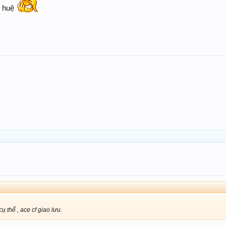
n huệ
ụ thể , ace cf giao lưu.