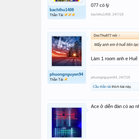
077 có lý
bachthu1408
bachthu1408
,
24/7/18
Thần Tài
DocThu877 nói:
↑
Mấy anh em ở huế liên lạc 
Làm 1 room anh e Huế 
phuongnguyen94
phuongnguyen94
,
24/7/18
Thần Tài
Cầu thần tài
thích bài này.
Ace ở diễn đàn có ao nh