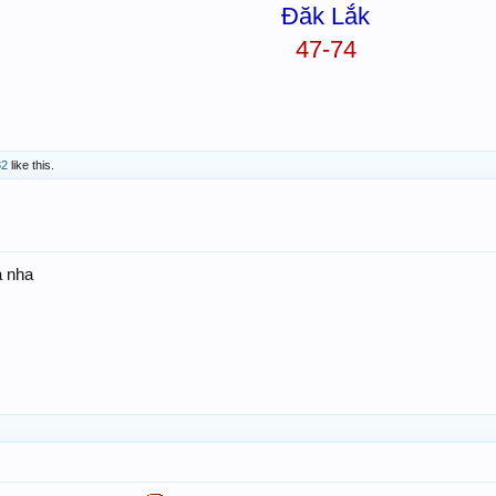
Đăk Lắk
47-74
82
like this.
a nha