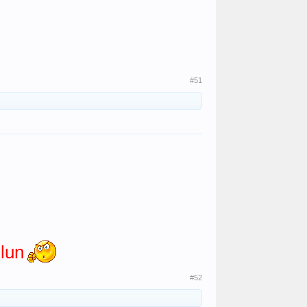
#51
 lun
#52