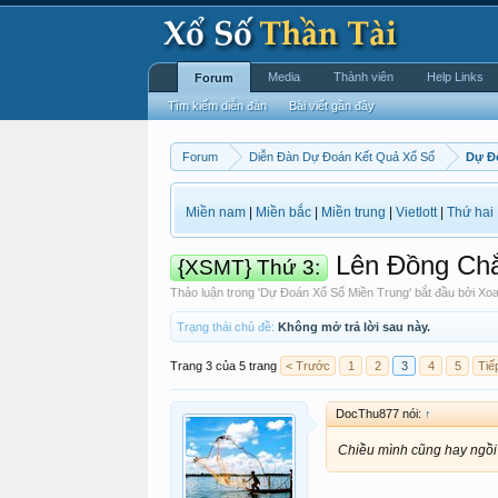
Media
Thành viên
Help Links
Forum
Tìm kiếm diễn đàn
Bài viết gần đây
Forum
Diễn Đàn Dự Đoán Kết Quả Xổ Số
Dự Đ
Miền nam
|
Miền bắc
|
Miền trung
|
Vietlott
|
Thứ hai
Lên Đồng Ch
{XSMT} Thứ 3:
Thảo luận trong '
Dự Đoán Xổ Số Miền Trung
' bắt đầu bởi
Xo
Trạng thái chủ đề:
Không mở trả lời sau này.
Trang 3 của 5 trang
< Trước
1
2
3
4
5
Tiế
DocThu877 nói:
↑
Chiều mình cũng hay ngồi