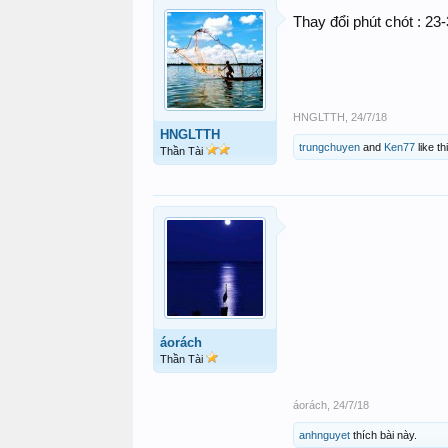
Thay đổi phút chót : 2
HNGLTTH
,
24/7/18
HNGLTTH
trungchuyen
and
Ken77
like th
Thần Tài
áorách
Thần Tài
áorách
,
24/7/18
anhnguyet
thích bài này.