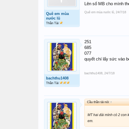
Lên số MB cho mình the
Quê em mùa nước lũ
,
24/7/18
Quê em mùa
nước lũ
Thần Tài
251
685
077
quyết chí lấy sức vào 
bachthu1408
,
24/7/18
bachthu1408
Thần Tài
Cầu thần tài nói:
↑
MT hai đài mình có 2 con 
em.