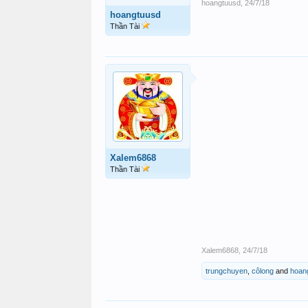
hoangtuusd
,
24/7/18
hoangtuusd
Thần Tài
Xalem6868
Thần Tài
Xalem6868
,
24/7/18
trungchuyen
,
côlong
and
hoan