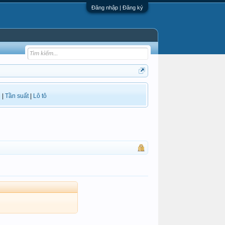
Đăng nhập | Đăng ký
i
|
Tần suất
|
Lô tô