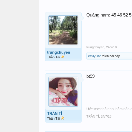
Quảng nam: 45 46 52 53
trungchuyen
,
24/7/18
trungchuyen
emily982
thích bài này.
Thần Tài
bt99
Ước mơ nhỏ nhoi hôm nào c
TRẦN TÍ
TRẦN TÍ
,
24/7/18
Thần Tài