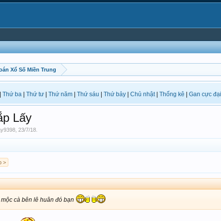
oán Xổ Số Miền Trung
|
Thứ ba
|
Thứ tư
|
Thứ năm
|
Thứ sáu
|
Thứ bảy
|
Chủ nhật
|
Thống kê
|
Gan cực đạ
ắp Lấy
ay9398
,
23/7/18
.
p >
 mộc cà bên lê huân đó bạn