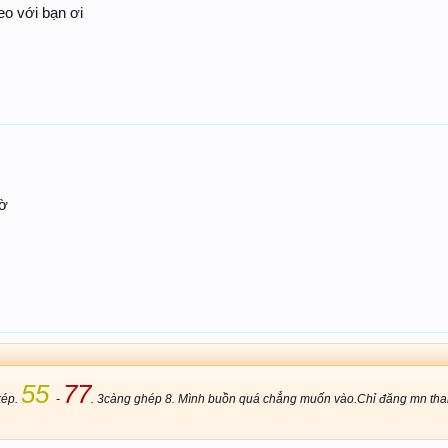
o với bạn ơi
bờ
55
77
kép.
-
. 3càng ghép 8. Mình buồn quá chẳng muốn vào.Chỉ đăng mn tham