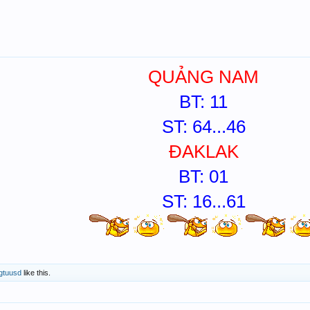
QUẢNG NAM
BT: 11
ST: 64...46
ĐAKLAK
BT: 01
ST: 16...61
gtuusd
like this.