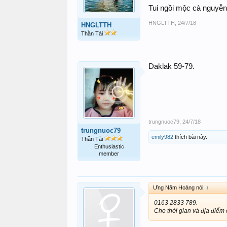
Tui ngồi mộc cà nguyễ
HNGLTTH
,
24/7/18
HNGLTTH
Thần Tài
Daklak 59-79.
trungnuoc79
,
24/7/18
trungnuoc79
emily982
thích bài này.
Thần Tài
Enthusiastic
member
Ưng Năm Hoàng nói:
↑
0163 2833 789.
Cho thời gian và địa điểm c