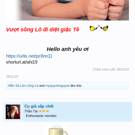
Vượt sông Lô đi diệt giặc Tề
Hello anh yêu ơi
https://urlis.net/pz8nn11
shorturl.at/ahi19
Chỉnh sửa cuối:
29/11/22
29/11/22
Hiền Sà Lỏn Lông Lá
and
myquynhnguyen
like this.
Cụ già sắp chết
Thần Tài
Enthusiastic member