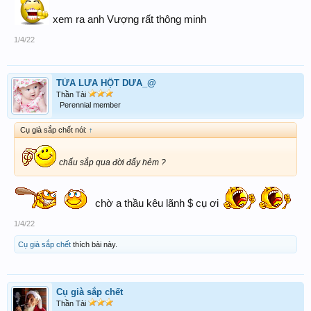
xem ra anh Vượng rất thông minh
1/4/22
TỪA LƯA HỘT DƯA_@
Thần Tài
Perennial member
Cụ già sắp chết nói:
↑
chấu sắp qua đời đấy hẻm ?
chờ a thầu kêu lãnh $ cụ ơi
1/4/22
Cụ già sắp chết
thích bài này.
Cụ già sắp chết
Thần Tài