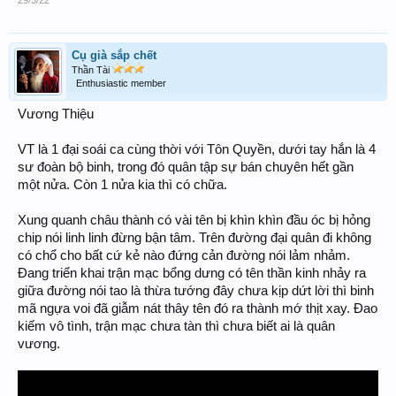
29/3/22
Cụ già sắp chết
Thần Tài
Enthusiastic member
Vương Thiệu
VT là 1 đại soái ca cùng thời với Tôn Quyền, dưới tay hắn là 4
sư đoàn bộ binh, trong đó quân tập sự bán chuyên hết gần
một nửa. Còn 1 nửa kia thì có chữa.
Xung quanh châu thành có vài tên bị khìn khìn đầu óc bị hỏng
chip nói linh linh đừng bận tâm. Trên đường đại quân đi không
có chổ cho bất cứ kẻ nào đứng cản đường nói lảm nhảm.
Đang triển khai trận mạc bổng dưng có tên thần kinh nhảy ra
giữa đường nói tao là thừa tướng đây chưa kịp dứt lời thì binh
mã ngựa voi đã giẫm nát thây tên đó ra thành mớ thịt xay. Đao
kiếm vô tình, trận mạc chưa tàn thì chưa biết ai là quân
vương.