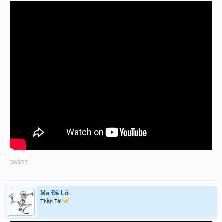
30/3/22
Ma Đề Lô
Thần Tài