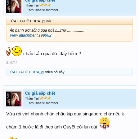
Cụ già sắp chết
Thần Tài
Enthusiastic member
TỪA LƯA HỘT DƯA_@ nói:
↑
Ăn bánh ướt sống qua ngày....chờ ..... ............
View attachment 199982
chấu sắp qua đời đấy hẻm ?
31/3/22
TỪA LƯA HỘT DƯA_@
thích bài này.
Cụ già sắp chết
Thần Tài
Enthusiastic member
Vừa ròi vinf nhanh chân chẩu kịp qua singapore chứ nếu k
chậm 1 bước là đi theo anh Quyết còi lun oài