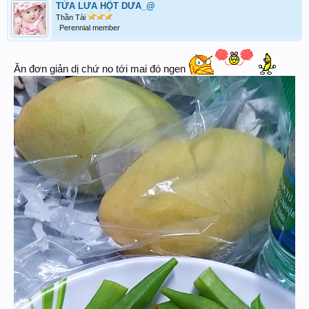
TỪA LƯA HỘT DƯA_@
Thần Tài
Perennial member
Ăn đơn giản dị chứ no tới mai đó ngen