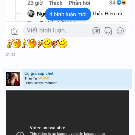
2/4/22
Cụ già sắp chết
Thần Tài
Enthusiastic member