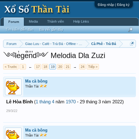
Đăng nhập | Đăng ký
Media
Thành viên
Help Links
Forum
Tìm kiếm diễn đàn
Bài viết gần đây
Forum
Giao Lưu - Café - Trà Đá - Offline - Tỉnh Tò Hihi!
Cà Phê - Trà Đá
༺leͥgeͣnͫd༻ Melodia Dla Zuzi
< Trước
1
←
17
18
19
20
21
→
24
Tiếp >
Ma cà bông
Thần Tài
Lê Hòa Bình
(
1 tháng 4
năm
1970
- 29 tháng 3 nàm 2022)
29/3/22
Ma cà bông
Thần Tài