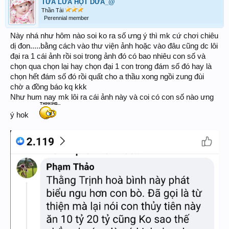
TỪA LƯA HỘT DƯA_@
Thần Tài
Perennial member
Này nhá như hôm nào soi ko ra số ưng ý thì mk cứ chơi chiêu
dị đon.....bằng cách vào thư viện ảnh hoặc vào đâu cũng dc lôi
đại ra 1 cái ảnh rồi soi trong ảnh đó có bao nhiêu con số và
chọn qua chọn lại hay chọn đại 1 con trong đám số đó hay là
chọn hết đám số đó rồi quất cho a thầu xong ngồi zung đùi
chờ a đồng báo kq kkk
Như hum nay mk lôi ra cái ảnh này và coi có con số nào ưng
ý hok