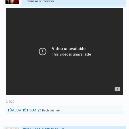
Enthusiastic member
1/4/22
TỪA LƯA HỘT DƯA_@
thích bài này.