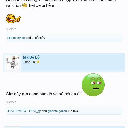
vại chời
kẹt xe òi hẻm
30/3/22
giacmokydieu
thích bài này.
Ma Đề Lô
Thần Tài
Giờ nầy mn đang bận dò vé số hết cả òi
30/3/22
TỪA LƯA HỘT DƯA_@
and
giacmokydieu
like this.