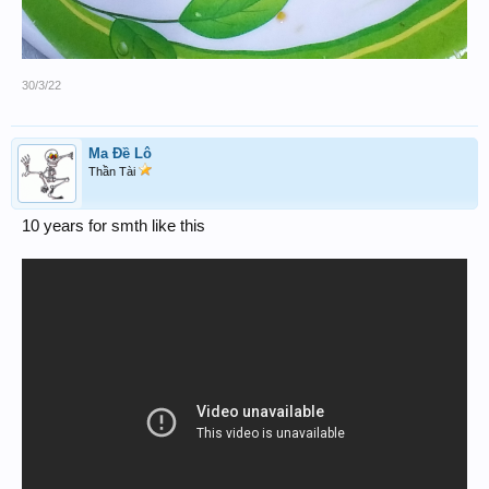
30/3/22
Ma Đề Lô
Thần Tài
10 years for smth like this