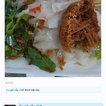
31/3/22
Cụ già sắp chết
thích bài này.