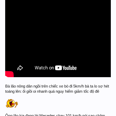
Bà lão nông dân ngồi trên chiếc xe bò đi 5km/h bà ta lo sợ hét
toáng lên: ối giồi oi nhanh quá nguy hiểm giảm tốc độ đê
Ông lão kia đang lái Mecedes chạy 101 km/h nói sao chậm