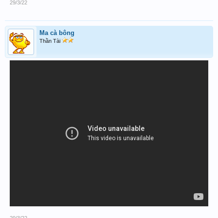
29/3/22
Ma cà bông
Thần Tài