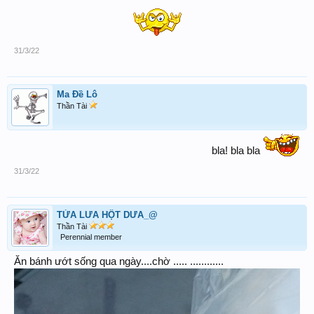
31/3/22
Ma Đề Lô
Thần Tài
bla! bla bla
31/3/22
TỪA LƯA HỘT DƯA_@
Thần Tài
Perennial member
Ăn bánh ướt sống qua ngày....chờ ..... ............