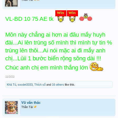
VL-BD 10 75 AE tk
Môn này chẳng ai hơn ai đâu mắy huyh
đài...Ai lên trùng số mình thì mình tự tin %
trúng lên thôi...Ai nói mặc ai đi mắy anh
chị...Lùii 1 bước biển rộng sông dài !!!
Chúc anh chị em mình thắng lớn
11/2/22
Khả Tú
,
socdet3333
,
Thích số
and
16 others
like this.
Vũ văn thác
Thần Tài