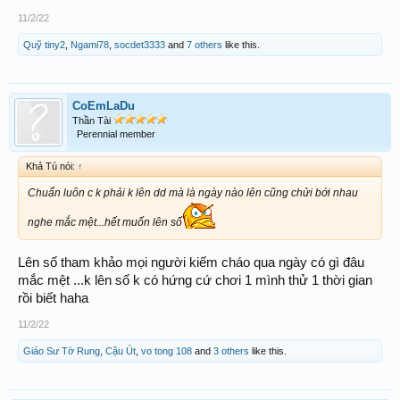
11/2/22
Quỹ tiny2
,
Ngami78
,
socdet3333
and
7 others
like this.
CoEmLaDu
Thần Tài
Perennial member
Khả Tú nói:
↑
Chuẩn luôn c k phải k lên dd mà là ngày nào lên cũng chửi bới nhau
nghe mắc mệt...hết muốn lên số
Lên số tham khảo mọi người kiếm cháo qua ngày có gì đâu
mắc mệt ...k lên số k có hứng cứ chơi 1 mình thử 1 thời gian
rồi biết haha
11/2/22
Giáo Sư Tờ Rung
,
Cậu Út
,
vo tong 108
and
3 others
like this.