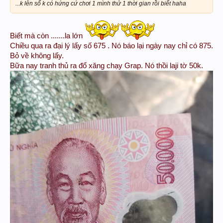
...k lên số k có hứng cứ chơi 1 mình thử 1 thời gian rồi biết haha
Biết mà còn .......la lớn
Chiều qua ra đại lý lấy số 675 . Nó báo lại ngày nay chỉ có 875.
Bỏ về không lấy.
Bữa nay tranh thủ ra đổ xăng chạy Grap. Nó thồi laji tờ 50k.