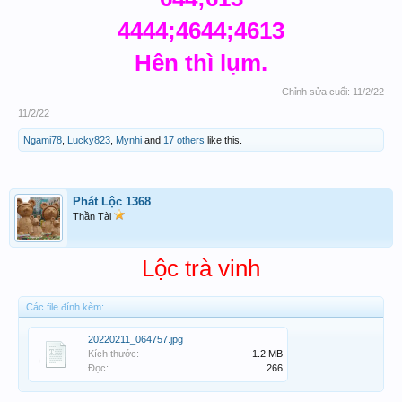
4444;4644;4613
Hên thì lụm.
Chỉnh sửa cuối:
11/2/22
11/2/22
Ngami78
,
Lucky823
,
Mynhi
and
17 others
like this.
Phát Lộc 1368
Thần Tài
Lộc trà vinh
Các file đính kèm:
20220211_064757.jpg
Kích thước:
1.2 MB
Đọc:
266