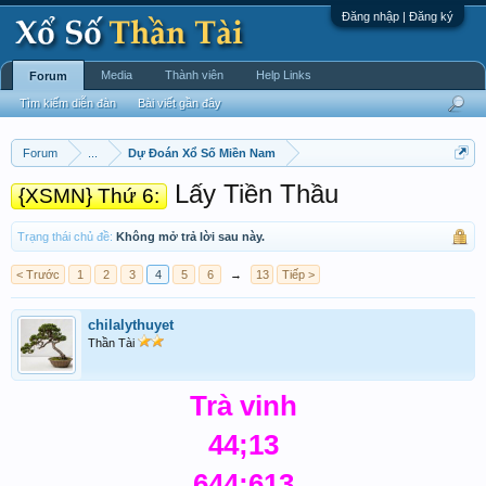
Đăng nhập | Đăng ký
Media
Thành viên
Help Links
Forum
Tìm kiếm diễn đàn
Bài viết gần đây
Forum
...
Dự Đoán Xổ Số Miền Nam
Lấy Tiền Thầu
{XSMN} Thứ 6:
Trạng thái chủ đề:
Không mở trả lời sau này.
< Trước
1
2
3
4
5
6
→
13
Tiếp >
chilalythuyet
Thần Tài
Trà vinh
44;13
644;613