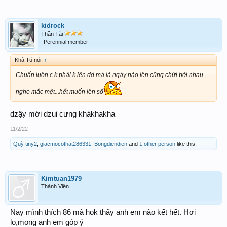
kidrock
Thần Tài
Perennial member
Khả Tú nói:
↑
Chuẩn luôn c k phải k lên dd mà là ngày nào lên cũng chửi bới nhau
nghe mắc mệt...hết muốn lên số
dzậy mới dzui cưng khàkhakha
11/2/22
Quỹ tiny2
,
giacmocothat286331
,
Bongdiendien
and
1 other person
like this.
Kimtuan1979
Thành Viên
Nay mình thích 86 mà hok thấy anh em nào kết hết. Hơi
lo,mong anh em góp ý