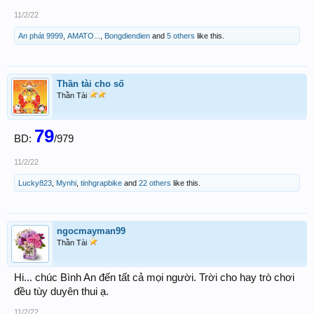
11/2/22
An phát 9999
,
AMATO...
,
Bongdiendien
and
5 others
like this.
Thần tài cho số
Thần Tài
79
BD:
/979
11/2/22
Lucky823
,
Mynhi
,
tinhgrapbike
and
22 others
like this.
ngocmayman99
Thần Tài
Hi... chúc Bình An đến tất cả mọi người. Trời cho hay trò chơi
đều tùy duyên thui ạ.
11/2/22