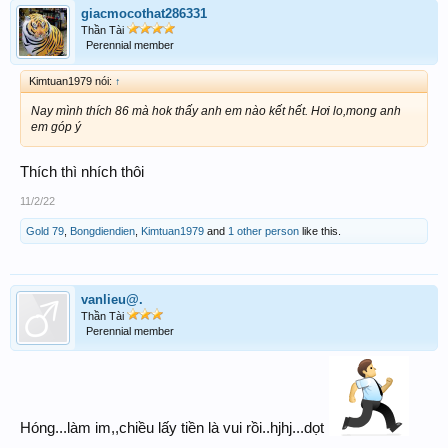
giacmocothat286331
Thần Tài
Perennial member
Kimtuan1979 nói:
↑
Nay mình thích 86 mà hok thấy anh em nào kết hết. Hơi lo,mong anh
em góp ý
Thích thì nhích thôi
11/2/22
Gold 79
,
Bongdiendien
,
Kimtuan1979
and
1 other person
like this.
vanlieu@.
Thần Tài
Perennial member
Hóng...làm im,,chiều lấy tiền là vui rồi..hjhj...dọt