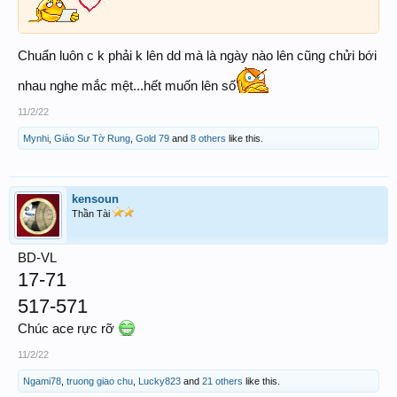
Chuẩn luôn c k phải k lên dd mà là ngày nào lên cũng chửi bới
nhau nghe mắc mệt...hết muốn lên số
11/2/22
Mynhi
,
Giáo Sư Tờ Rung
,
Gold 79
and
8 others
like this.
kensoun
Thần Tài
BD-VL
17-71
517-571
Chúc ace rực rỡ
11/2/22
Ngami78
,
truong giao chu
,
Lucky823
and
21 others
like this.