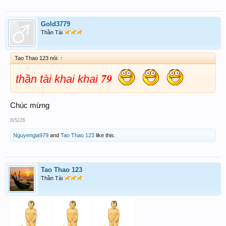
Gold3779
Thần Tài
Tao Thao 123 nói:
↑
79
thần tài khai khai
Chúc mừng
8/5/26
Nguyengia979
and
Tao Thao 123
like this.
Tao Thao 123
Thần Tài