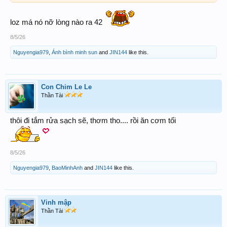
loz má nó nỡ lòng nào ra 42
8/5/26
Nguyengia979
,
Ánh bình minh sun
and
JIN144
like this.
Con Chim Le Le
Thần Tài
thôi đi tắm rửa sạch sẽ, thơm tho.... rồi ăn cơm tối
8/5/26
Nguyengia979
,
BaoMinhAnh
and
JIN144
like this.
Vinh mập
Thần Tài