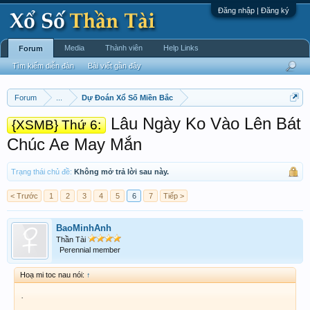
Đăng nhập | Đăng ký
Media
Thành viên
Help Links
Forum
Tìm kiếm diễn đàn
Bài viết gần đây
Forum
...
Dự Đoán Xổ Số Miền Bắc
Lâu Ngày Ko Vào Lên Bát
{XSMB} Thứ 6:
Chúc Ae May Mắn
Trạng thái chủ đề:
Không mở trả lời sau này.
< Trước
1
2
3
4
5
6
7
Tiếp >
BaoMinhAnh
Thần Tài
Perennial member
Hoạ mi toc nau nói:
↑
.