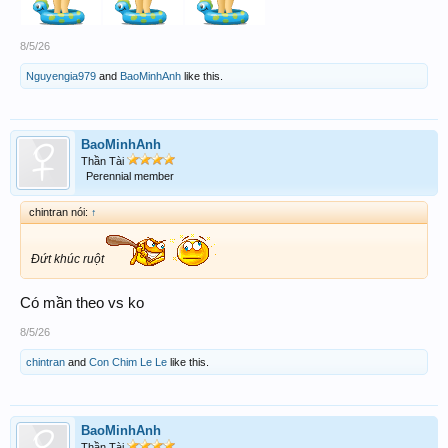
8/5/26
Nguyengia979
and
BaoMinhAnh
like this.
BaoMinhAnh
Thần Tài
Perennial member
chintran nói:
↑
Đứt khúc ruột
Có mần theo vs ko
8/5/26
chintran
and
Con Chim Le Le
like this.
BaoMinhAnh
Thần Tài