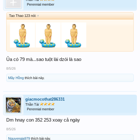
Perennial member
Tao Thao 123 nói:
↑
Ủa có 79 mà...sao tuột lài dzói là sao
8/5/26
Mây Hồng
thích bài này.
giacmocothat286331
Thần Tài
Perennial member
Dm hnay con 352 253 xoay cả ngày
8/5/26
Nguyengia979
thích bài này.