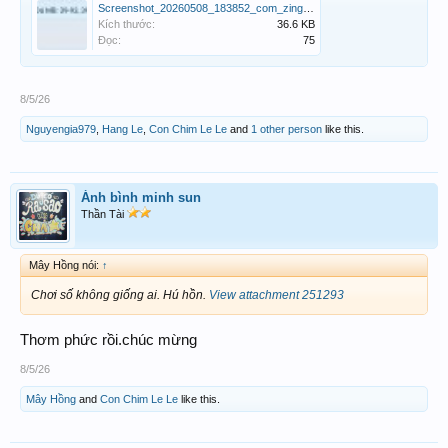
Screenshot_20260508_183852_com_zing_zalo_ZaloLauncherActivity_edit_39226772426284.jpg
Kích thước:
36.6 KB
Đọc:
75
8/5/26
Nguyengia979
,
Hang Le
,
Con Chim Le Le
and
1 other person
like this.
Ánh bình minh sun
Thần Tài
Mây Hồng nói:
↑
Chơi số không giống ai. Hú hồn.
View attachment 251293
Thơm phức rồi.chúc mừng
8/5/26
Mây Hồng
and
Con Chim Le Le
like this.