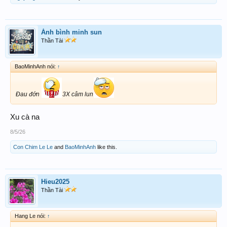
Ánh bình minh sun
Thần Tài
BaoMinhAnh nói:
↑
Đau đớn
3X câm lun
Xu cà na
8/5/26
Con Chim Le Le
and
BaoMinhAnh
like this.
Hieu2025
Thần Tài
Hang Le nói:
↑