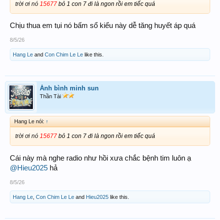
trời ơi nó
15677
bỏ 1 con 7 đi là ngon rồi em tiếc quá
Chịu thua em tụi nó bấm sổ kiểu này dễ tăng huyết áp quá
8/5/26
Hang Le
and
Con Chim Le Le
like this.
Ánh bình minh sun
Thần Tài
Hang Le nói:
↑
trời ơi nó
15677
bỏ 1 con 7 đi là ngon rồi em tiếc quá
Cái này mà nghe radio như hồi xưa chắc bệnh tim luôn ạ
@Hieu2025
hả
8/5/26
Hang Le
,
Con Chim Le Le
and
Hieu2025
like this.