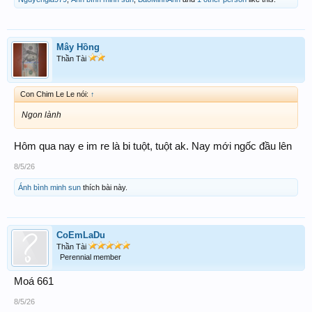
Mây Hồng
Thần Tài
Con Chim Le Le nói:
↑
Ngon lành
Hôm qua nay e im re là bi tuột, tuột ak. Nay mới ngốc đầu lên
8/5/26
Ánh bình minh sun
thích bài này.
CoEmLaDu
Thần Tài
Perennial member
Moá 661
8/5/26