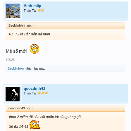
Vinh mập
Thần Tài
BaoMinhAnh nói:
↑
61_72 ra Bắc tiếp dã man
Mê số mới
8/5/26
BaoMinhAnh
thích bài này.
quocdinh43
Thần Tài
quocdinh43 nói:
↑
thua 2 miền rồi còn cái quần lót cũng ráng gỡ
56 đá 14-41