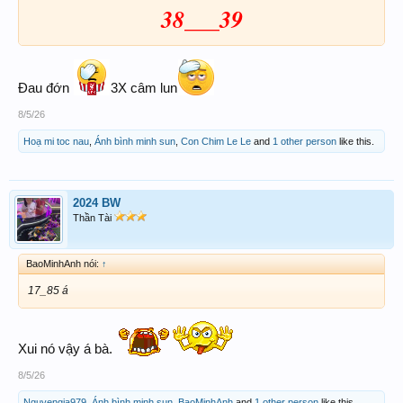
38___39
Đau đớn
3X câm lun
8/5/26
Hoạ mi toc nau
,
Ánh bình minh sun
,
Con Chim Le Le
and
1 other person
like this.
2024 BW
Thần Tài
BaoMinhAnh nói:
↑
17_85 á
Xui nó vậy á bà.
8/5/26
Nguyengia979
,
Ánh bình minh sun
,
BaoMinhAnh
and
1 other person
like this.