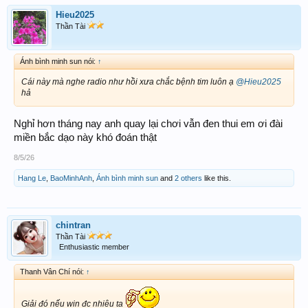
Hieu2025
Thần Tài
Ánh bình minh sun nói:
↑
Cái này mà nghe radio như hồi xưa chắc bệnh tim luôn ạ
@Hieu2025
hả
Nghỉ hơn tháng nay anh quay lại chơi vẫn đen thui em ơi đài
miền bắc dạo này khó đoán thật
8/5/26
Hang Le
,
BaoMinhAnh
,
Ánh bình minh sun
and
2 others
like this.
chintran
Thần Tài
Enthusiastic member
Thanh Vân Chí nói:
↑
Giải đó nếu win đc nhiêu ta