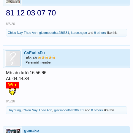
81 12 03 07 70
8/5/26
Chieu Nay Theo Anh
,
giacmocothat286331
,
katun.ngoc
and
9 others
like this.
CoEmLaDu
Thần Tài
Perennial member
Mb ab dx lô 16.56.96
Ab 04.44.84
8/5/26
Huydung
,
Chieu Nay Theo Anh
,
giacmocothat286331
and
8 others
like this.
gumako