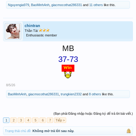
Nguyengia979
,
BaoMinhAnh
,
giacmocothat286331
and
11 others
like this.
chintran
Thần Tài
Enthusiastic member
MB
37-73
8/5/26
BaoMinhAnh
,
giacmocothat286331
,
trungkien2332
and
8 others
like this.
(Bạn phải Đăng nhập hoặc Đăng ký để trả lời bài viết.)
1
2
3
4
5
6
7
Tiếp >
Trạng thái chủ đề:
Không mở trả lời sau này.