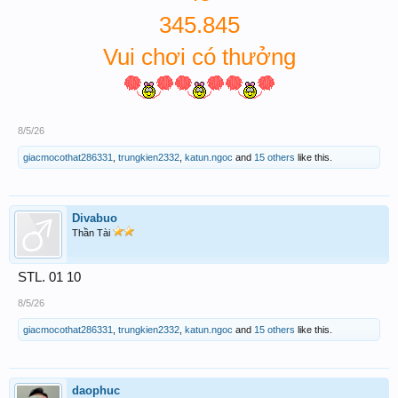
345.845
Vui chơi có thưởng
8/5/26
giacmocothat286331
,
trungkien2332
,
katun.ngoc
and
15 others
like this.
Divabuo
Thần Tài
STL. 01 10
8/5/26
giacmocothat286331
,
trungkien2332
,
katun.ngoc
and
15 others
like this.
daophuc