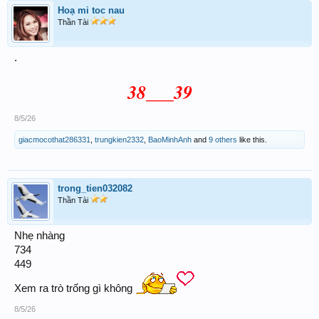
Hoạ mi toc nau
Thần Tài
.
38___39
8/5/26
giacmocothat286331
,
trungkien2332
,
BaoMinhAnh
and
9 others
like this.
trong_tien032082
Thần Tài
Nhẹ nhàng
734
449
Xem ra trò trống gì không
8/5/26