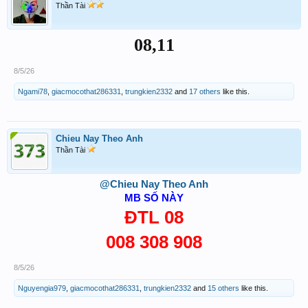
Thần Tài
08,11
8/5/26
Ngami78
,
giacmocothat286331
,
trungkien2332
and
17 others
like this.
Chieu Nay Theo Anh
Thần Tài
@Chieu Nay Theo Anh
MB SỐ NÀY
ĐTL 08
008 308 908
8/5/26
Nguyengia979
,
giacmocothat286331
,
trungkien2332
and
15 others
like this.