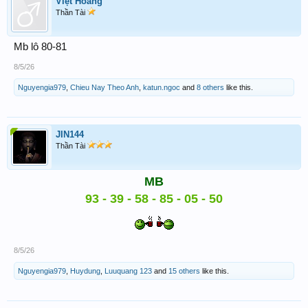
Việt Hoàng
Thần Tài
Mb lô 80-81
8/5/26
Nguyengia979
,
Chieu Nay Theo Anh
,
katun.ngoc
and
8 others
like this.
JIN144
Thần Tài
MB
93 - 39 - 58 - 85 - 05 - 50
8/5/26
Nguyengia979
,
Huydung
,
Luuquang 123
and
15 others
like this.