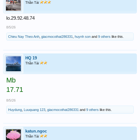
Thần Tài
lo.29.92.48.74
8/5/26
Chieu Nay Theo Anh
,
giacmocothat286331
,
huynh son
and
9 others
like this.
HQ 19
Thần Tài
Mb
17.71
8/5/26
Huydung
,
Luuquang 123
,
giacmocothat286331
and
9 others
like this.
katun.ngoc
Thần Tài