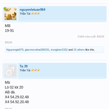
nguyenletuan964
Thần Tài
MB
19-91
Chỉnh sửa cuối:
8/5/26
8/5/26
Nguyengia979
,
giacmocothat286331
,
trungkien2332
and
15 others
like this.
Ta 39
Thần Tài
Mb
Lô 02 lót 20
AB đá
X4 54.29.02.48
X4 54.92.20.48