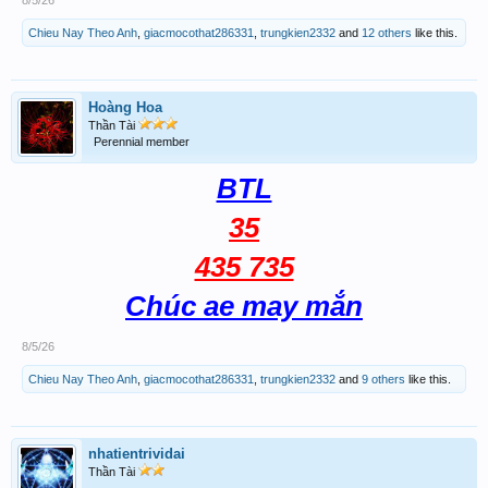
8/5/26
Chieu Nay Theo Anh
,
giacmocothat286331
,
trungkien2332
and
12 others
like this.
Hoàng Hoa
Thần Tài
Perennial member
BTL
35
435 735
Chúc ae may mắn
8/5/26
Chieu Nay Theo Anh
,
giacmocothat286331
,
trungkien2332
and
9 others
like this.
nhatientrividai
Thần Tài