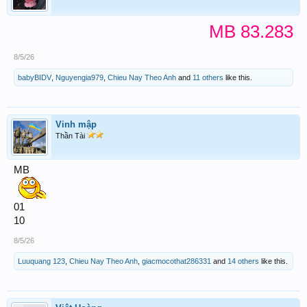
MB 83.283
8/5/26
babyBIDV
,
Nguyengia979
,
Chieu Nay Theo Anh
and
11 others
like this.
Vinh mập
Thần Tài
MB
01
10
8/5/26
Luuquang 123
,
Chieu Nay Theo Anh
,
giacmocothat286331
and
14 others
like this.