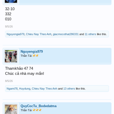
32-10
332
010
8/5/26
Nguyengia979
,
Chieu Nay Theo Anh
,
giacmocothat286331
and
11 others
like this.
Nguyengia979
Thần Tài
Thamkhảo 47 74
Chúc cả nhà may mắn!
8/5/26
Ngami78
,
Huydung
,
Chieu Nay Theo Anh
and
13 others
like this.
QuyCocTu_Bodedatma
Thần Tài