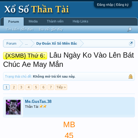
Đăng nhập | Đăng ký
Media
Thành viên
Help Links
Forum
Tìm kiếm diễn đàn
Bài viết gần đây
Forum
...
Dự Đoán Xổ Số Miền Bắc
Lâu Ngày Ko Vào Lên Bát
{XSMB} Thứ 6:
Chúc Ae May Mắn
Trạng thái chủ đề:
Không mở trả lời sau này.
1
2
3
4
5
6
7
Tiếp >
Me.GusTas.38
Thần Tài
MB
45