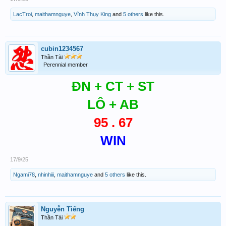
LacTroi
,
maithamnguye
,
Vĩnh Thụy King
and
5 others
like this.
cubin1234567
Thần Tài
Perennial member
ĐN + CT + ST
LÔ + AB
95 . 67
WIN
17/9/25
Ngami78
,
nhinhiii
,
maithamnguye
and
5 others
like this.
Nguyễn Tiếng
Thần Tài