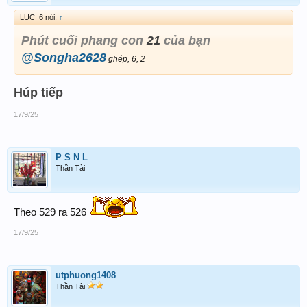
LỤC_6 nói:
↑
Phút cuối phang con
21
của bạn
@Songha2628
ghép, 6, 2
Húp tiếp
17/9/25
P S N L
Thần Tài
Theo 529 ra 526
17/9/25
utphuong1408
Thần Tài