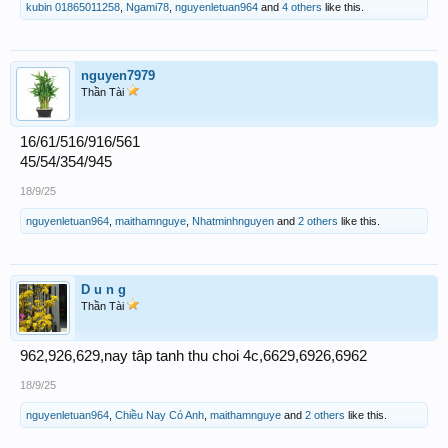
kubin 01865011258
,
Ngami78
,
nguyenletuan964
and
4 others
like this.
nguyen7979
Thần Tài
16/61/516/916/561
45/54/354/945
18/9/25
nguyenletuan964
,
maithamnguye
,
Nhatminhnguyen
and
2 others
like this.
D u n g
Thần Tài
962,926,629,nay tâp tanh thu choi 4c,6629,6926,6962
18/9/25
nguyenletuan964
,
Chiều Nay Có Anh
,
maithamnguye
and
2 others
like this.