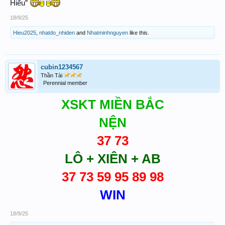
Hiếu”
18/9/25
Hieu2025
,
nhatdo_nhiden
and
Nhatminhnguyen
like this.
cubin1234567
Thần Tài
Perennial member
XSKT MIỀN BẮC
NỆN
37 73
LÔ + XIÊN + AB
37 73 59 95 89 98
WIN
18/9/25