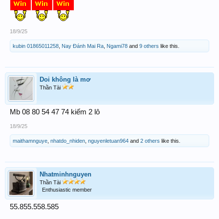
18/9/25
kubin 01865011258
,
Nay Đánh Mai Ra
,
Ngami78
and
9 others
like this.
Doi không là mơ
Thần Tài
Mb 08 80 54 47 74 kiếm 2 lô
18/9/25
maithamnguye
,
nhatdo_nhiden
,
nguyenletuan964
and
2 others
like this.
Nhatminhnguyen
Thần Tài
Enthusiastic member
55.855.558.585