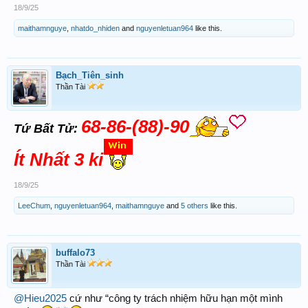
18/9/25
maithamnguye
,
nhatdo_nhiden
and
nguyenletuan964
like this.
Bạch_Tiên_sinh
Thần Tài
68-86-(88)-90
Tứ Bất Tử:
Ít Nhất 3 ki
18/9/25
LeeChum
,
nguyenletuan964
,
maithamnguye
and
5 others
like this.
buffalo73
Thần Tài
@Hieu2025
cứ như “công ty trách nhiệm hữu hạn một mình