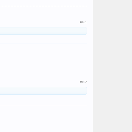
#161
#162