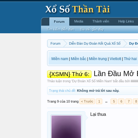
Media
Thành viên
Help Links
Forum
Tìm kiếm diễn đàn
Bài viết gần đây
Forum
Diễn Đàn Dự Đoán Kết Quả Xổ Số
Dự Đ
Miền nam
|
Miền bắc
|
Miền trung
|
Vietlott
|
Thứ hai
Lần Đầu Mở 
{XSMN} Thứ 6:
Thảo luận trong '
Dự Đoán Xổ Số Miền Nam
' bắt đầu bởi
ilililililil
Trạng thái chủ đề:
Không mở trả lời sau này.
Trang 9 của 10 trang
< Trước
1
←
5
6
7
8
Lại thua