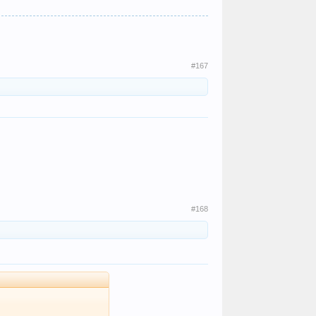
#167
#168