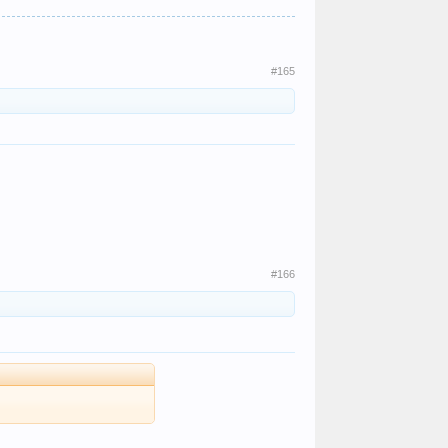
#165
#166