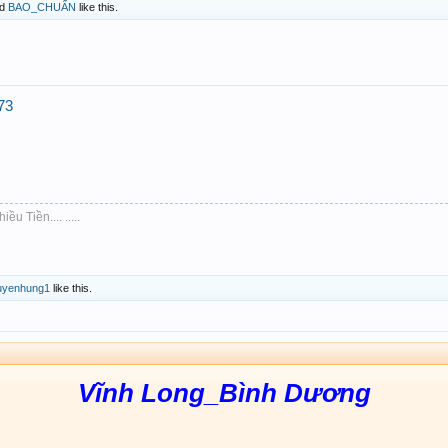
d
BAO_CHUẨN
like this.
73
ều Tiền.... .....
uyenhung1
like this.
Vĩnh Long_Bình Dương