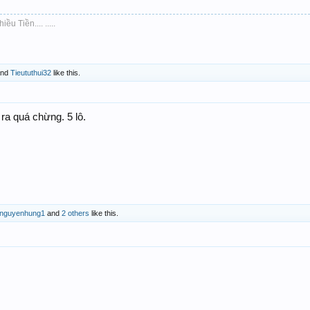
ều Tiền.... .....
nd
Tieututhui32
like this.
ra quá chừng. 5 lô.
nguyenhung1
and
2 others
like this.