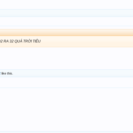
92 RA 32 QUÁ TRỜI TIÊU
2
like this.