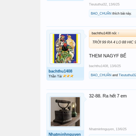
Tieututhui32
,
13/6/25
BAO_CHUẨN
thích bài này.
bachthu1408 nói:
↑
TRỜI 99 RA 4 LO 88 HIC 
THEM NAGYF BỂ
bachthu1408
,
13/6/25
bachthu1408
BAO_CHUẨN
and
Tieututhui3
Thần Tài
32-88. Ra hết 7 em
Nhatminhnguyen
,
13/6/25
Nhatminhnguyen