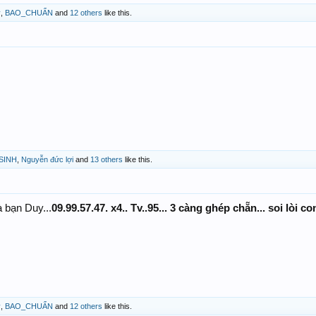
ỷ
,
BAO_CHUẨN
and
12 others
like this.
SINH
,
Nguyễn đức lợi
and
13 others
like this.
 bạn Duy...
09.99.57.47. x4.. Tv..95... 3 càng ghép chẵn... soi lòi 
ỷ
,
BAO_CHUẨN
and
12 others
like this.