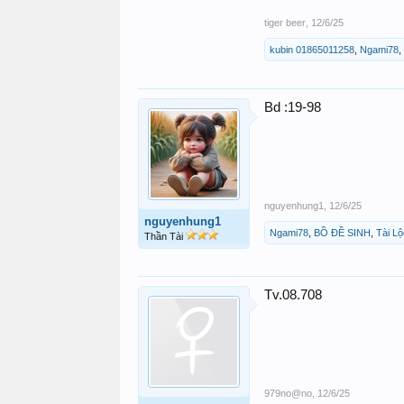
tiger beer
,
12/6/25
kubin 01865011258
,
Ngami78
,
Bd :19-98
nguyenhung1
,
12/6/25
nguyenhung1
Ngami78
,
BỒ ĐỀ SINH
,
Tài L
Thần Tài
Tv.08.708
979no@no
,
12/6/25