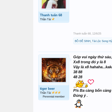
Thanh tuấn 68
Thần Tài
Thanh tuấn 68
,
12/6/25
BỒ ĐỀ SINH
,
Tài Lộc Song H
Góp vui ngày thứ sáu, 
Xx8 trong đó y là 8
Vậy là x8 hahaha...ka
38 88
48 28
tiger beer
P/s Ba càng bốn càng
Thần Tài
Đúng ý .
Perennial member