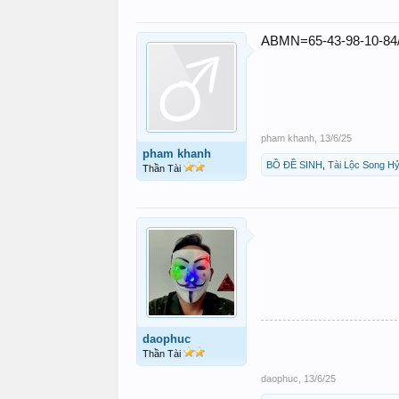
ABMN=65-43-98-10-84/x
pham khanh
,
13/6/25
pham khanh
BỒ ĐỀ SINH
,
Tài Lộc Song H
Thần Tài
daophuc
Thần Tài
daophuc
,
13/6/25