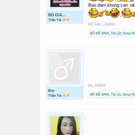
Bao dam.khong can .ok
BỐ GìA...
.
Thần Tài
BỐ GìA...
,
12/6/25
BỒ ĐỀ SINH
,
Tài Lộc Song H
tho
,
12/6/25
tho
BỒ ĐỀ SINH
,
Tài Lộc Song H
Thần Tài