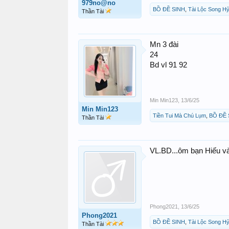
979no@no
BỒ ĐỀ SINH
,
Tài Lộc Song H
Thần Tài
Mn 3 đài
24
Bd vl 91 92
Min Min123
,
13/6/25
Min Min123
Tiền Tui Mà Chú Lụm
,
BỒ ĐỀ 
Thần Tài
VL.BD...ôm bạn Hiếu và
Phong2021
,
13/6/25
Phong2021
BỒ ĐỀ SINH
,
Tài Lộc Song H
Thần Tài