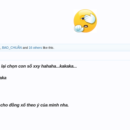
ỷ
,
BAO_CHUẨN
and
16 others
like this.
lại chọn con số xxy hahaha...kakaka...
kaka
 cho đồng xổ theo ý của mình nha.