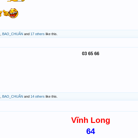
ỷ
,
BAO_CHUẨN
and
17 others
like this.
03 65 66
ỷ
,
BAO_CHUẨN
and
14 others
like this.
Vĩnh Long
64