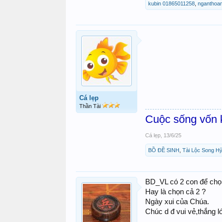
kubin 01865011258
,
nganthoa
Cá lẹp
Thần Tài
Cuộc sống vốn k
Cá lẹp
,
13/6/25
BỒ ĐỀ SINH
,
Tài Lộc Song H
BD_VL có 2 con để ch
Hay là chọn cả 2 ?
Ngày xui của Chúa.
Chúc d đ vui vẻ,thắng l