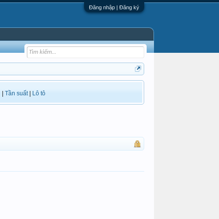
Đăng nhập | Đăng ký
i
|
Tần suất
|
Lô tô