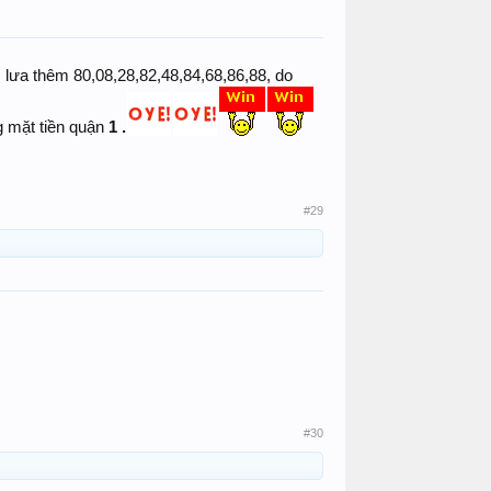
 lưa thêm 80,08,28,82,48,84,68,86,88, do
g mặt tiền quận
1 .
#29
#30