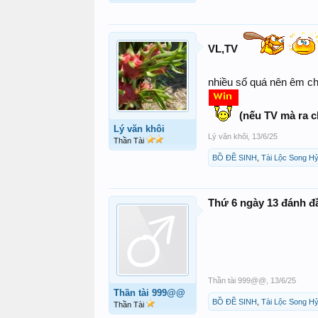
VL,TV
nhiều số quá nên êm ch
(nếu TV mà ra c
Lý văn khôi
Lý văn khôi
,
13/6/25
Thần Tài
BỒ ĐỀ SINH
,
Tài Lộc Song H
Thứ 6 ngày 13 đánh đ
Thần tài 999@@
,
13/6/25
Thần tài 999@@
BỒ ĐỀ SINH
,
Tài Lộc Song H
Thần Tài