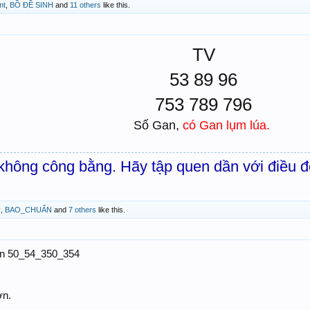
mt
,
BỒ ĐỀ SINH
and
11 others
like this.
TV
53 89 96
753 789 796
Số Gan,
có Gan lụm lúa.
hông công bằng. Hãy tập quen dần với điều đ
ỷ
,
BAO_CHUẨN
and
7 others
like this.
ọn 50_54_350_354
ớn.