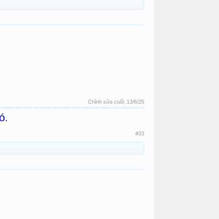
Chỉnh sửa cuối:
13/6/25
ó.
#33