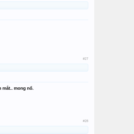
#27
con mắt.. mong nổ.
#28