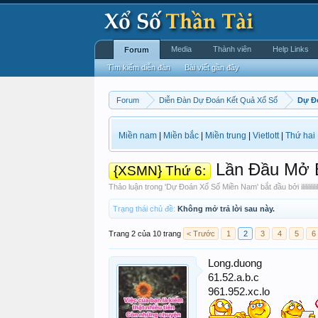
Media
Thành viên
Help Links
Forum
Tìm kiếm diễn đàn
Bài viết gần đây
Forum
Diễn Đàn Dự Đoán Kết Quả Xổ Số
Dự Đ
Miền nam
|
Miền bắc
|
Miền trung
|
Vietlott
|
Thứ hai
Lần Đầu Mở 
{XSMN} Thứ 6:
Thảo luận trong '
Dự Đoán Xổ Số Miền Nam
' bắt đầu bởi
ilililililil
Trạng thái chủ đề:
Không mở trả lời sau này.
Trang 2 của 10 trang
< Trước
1
2
3
4
5
6
Long.duong
61.52.a.b.c
961.952.xc.lo
.