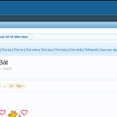
oán Xổ Số Miền Nam
|
Thứ ba
|
Thứ tư
|
Thứ năm
|
Thứ sáu
|
Thứ bảy
|
Chủ nhật
|
Thống kê
|
Gan cực đạ
Bát
i
,
12/6/25
.
→
10
Tiếp >