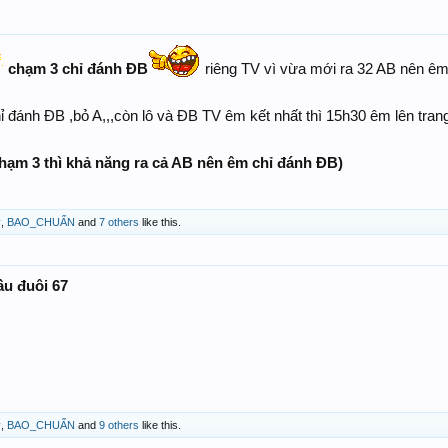
chạm 3 chỉ đánh ĐB
riêng TV vì vừa mới ra 32 AB nên êm
ỉ đánh ĐB ,bỏ A,,,còn lô và ĐB TV êm kết nhất thì 15h30 êm lên tran
hạm 3 thì khả năng ra cả AB nên êm chỉ đánh ĐB)
ỷ
,
BAO_CHUẨN
and
7 others
like this.
ầu đuôi 67
ỷ
,
BAO_CHUẨN
and
9 others
like this.