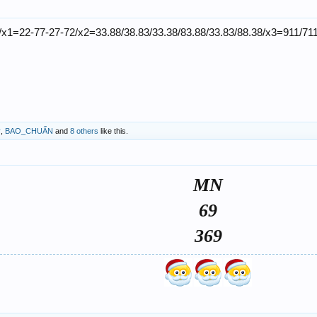
1=22-77-27-72/x2=33.88/38.83/33.38/83.88/33.83/88.38/x3=911/711
ỷ
,
BAO_CHUẨN
and
8 others
like this.
MN
69
369