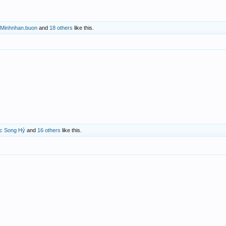
Minhnhan.buon
and
18 others
like this.
ộc Song Hỷ
and
16 others
like this.