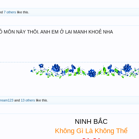
nd
7 others
like this.
BỎ MÔN NÀY THÔI. ANH EM Ở LẠI MẠNH KHOẺ NHA
ream123
and
13 others
like this.
NINH BẮC
Không Gì Là Không Thể