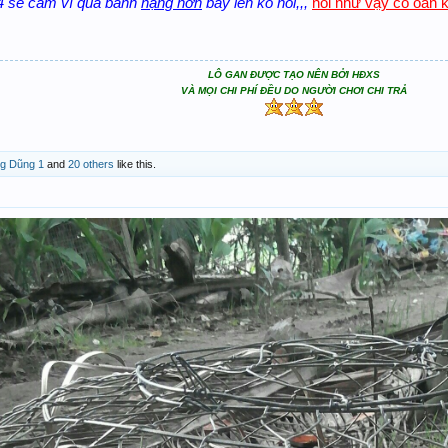
 4 sẽ câm vì quả banh
nặng hơn
bay lên ko nỗi,,,
nói như vậy có oan 
LÔ GAN ĐƯỢC TẠO NÊN BỞI HĐXS
VÀ MỌI CHI PHÍ ĐỀU DO NGƯỜI CHƠI CHI TRẢ
g Dũng 1
and
20 others
like this.