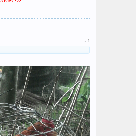
ko hđxs???
#11