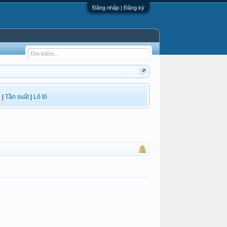
Đăng nhập | Đăng ký
i
|
Tần suất
|
Lô tô