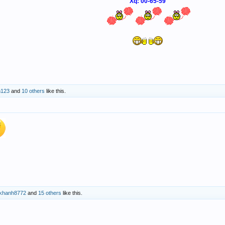
Xq: 00-65-59
123
and
10 others
like this.
khanh8772
and
15 others
like this.