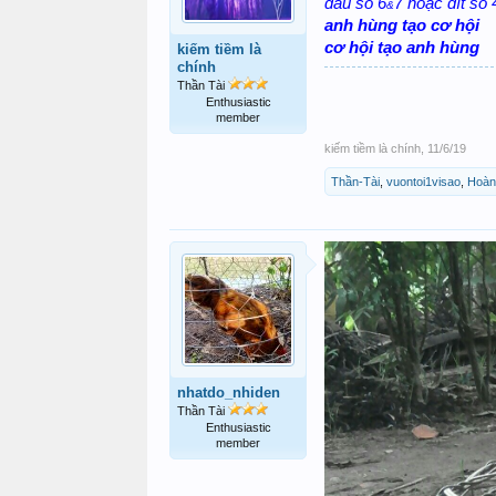
đầu số 6
7 hoặc đít số
&
anh hùng tạo cơ hội
cơ hội tạo anh hùng
kiếm tiềm là
chính
Thần Tài
Enthusiastic
member
kiếm tiềm là chính
,
11/6/19
Thần-Tài
,
vuontoi1visao
,
Hoàn
nhatdo_nhiden
Thần Tài
Enthusiastic
member