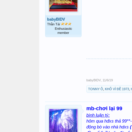
babyBIDV
Thần Tài
Enthusiastic
member
babyBIDV
,
11/6/19
TONNY Ô
,
KHỔ VÌ ĐỀ 1973
,
mb-chơi lại 99
bình luận tý:
hôm qua hđxs thả 99**- 
động bò vào nhà hdxs
(