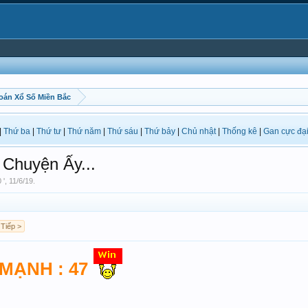
oán Xổ Số Miền Bắc
|
Thứ ba
|
Thứ tư
|
Thứ năm
|
Thứ sáu
|
Thứ bảy
|
Chủ nhật
|
Thống kê
|
Gan cực đạ
Chuyện Ấy...
 '
,
11/6/19
.
Tiếp >
MẠNH : 47