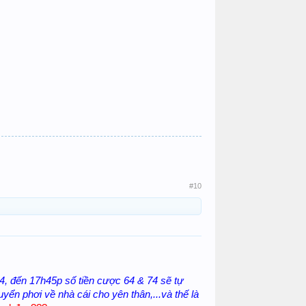
#10
 74, đến 17h45p số tiền cược 64 & 74 sẽ tự
yển phơi về nhà cái cho yên thân,...và thế là