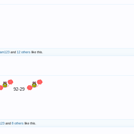
eam123
and
12 others
like this.
92-29
123
and
8 others
like this.