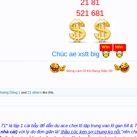
21 81
521 681
Chúc ae xstt big
Đừng Làm Gì Khi Đang Giận Dữ
Hoàng Dũng 1
and
21 others
like this.
71* là lập 1 cái bẫy để dẫn dụ ace chơi lô tập trung vào lô gan 64 &
 nhà cái)
với lý do đơn giãn là"
thầu cóc ken sợ chung ko nỗi
"nên chu