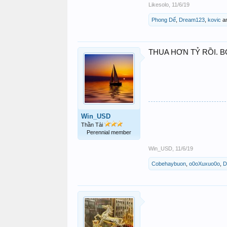
Likesolo
,
11/6/19
Phong Dế
,
Dream123
,
kovic
a
THUA HƠN TỶ RỒI. 
Win_USD
Thần Tài
Perennial member
Win_USD
,
11/6/19
Cobehaybuon
,
o0oXuxuo0o
,
D