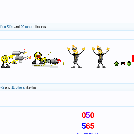
ộng Điệp
and
20 others
like this.
-72
and
11 others
like this.
0
5
0
5
65