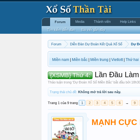
Media
Thành viên
Help Links
Forum
Tìm kiếm diễn đàn
Bài viết gần đây
Forum
Diễn Đàn Dự Đoán Kết Quả Xổ Số
Dự Đ
Miền nam
|
Miền bắc
|
Miền trung
|
Vietlott
|
Thứ hai
Lần Đầu Làm 
{XSMB} Thứ 4:
Thảo luận trong '
Dự Đoán Xổ Số Miền Bắc
' bắt đầu bởi
18h30
Trạng thái chủ đề:
Không mở trả lời sau này.
Trang 1 của 9 trang
1
2
3
4
5
6
→
9
MẠNH CỰC 