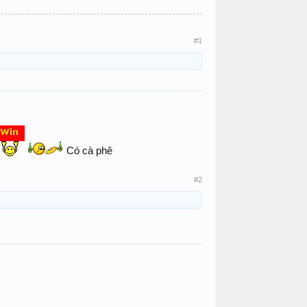
#1
Có cà phê
#2