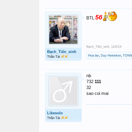
56
BTL
Bạch_Tiên_sinh
,
11/6/19
Bạch_Tiên_sinh
Hoa lan
,
Duy Heineken
,
TONN
Thần Tài
nb
732
111
32
sao coi mai
Likesolo
Thần Tài