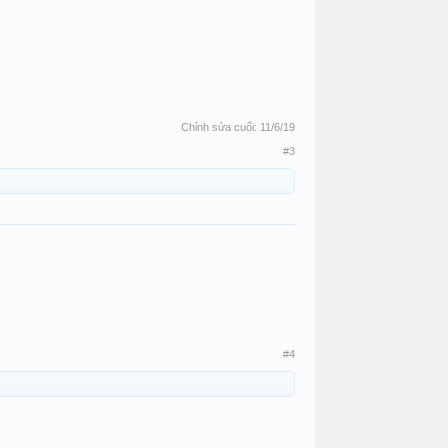
Chỉnh sửa cuối:
11/6/19
#3
#4