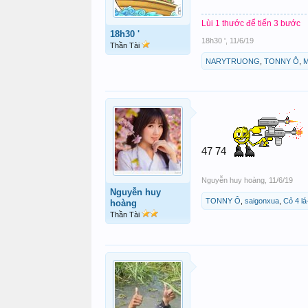
Lùi 1 thước để tiến 3 bước
18h30 '
18h30 '
,
11/6/19
Thần Tài
NARYTRUONG
,
TONNY Ô
,
M
47 74
Nguyễn huy hoàng
,
11/6/19
Nguyễn huy
TONNY Ô
,
saigonxua
,
Cỏ 4 lá
hoàng
Thần Tài