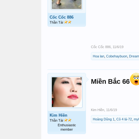
Cốc Cốc 886
Thần Tài
Cốc Cốc 886
,
11/6/19
Hoa lan
,
Cobehaybuon
,
Dream
Miền Bắc 66
Kim Hiền
,
11/6/19
Kim Hiền
Hoàng Dũng 1
,
Cỏ 4 lá-72
,
my
Thần Tài
Enthusiastic
member