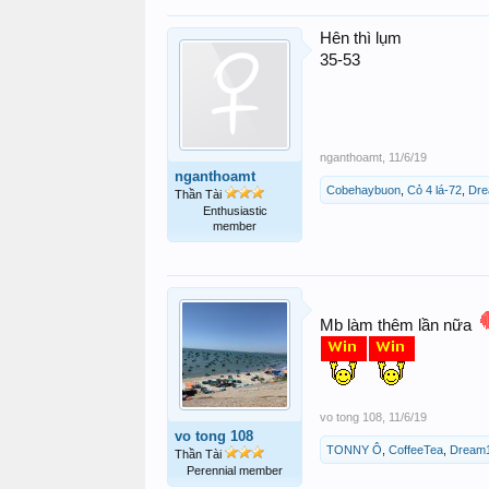
Hên thì lụm
35-53
nganthoamt
,
11/6/19
nganthoamt
Cobehaybuon
,
Cỏ 4 lá-72
,
Dr
Thần Tài
Enthusiastic
member
Mb làm thêm lần nữa
vo tong 108
,
11/6/19
vo tong 108
TONNY Ô
,
CoffeeTea
,
Dream
Thần Tài
Perennial member