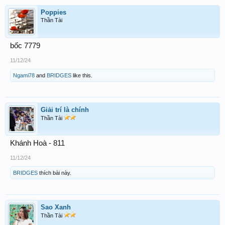
Poppies
Thần Tài
bốc 7779
11/12/24
Ngami78
and
BRIDGES
like this.
Giải trí là chính
Thần Tài
Khánh Hoà - 811
11/12/24
BRIDGES
thích bài này.
Sao Xanh
Thần Tài