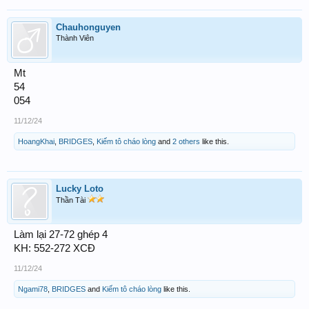
Chauhonguyen
Thành Viên
Mt
54
054
11/12/24
HoangKhai
,
BRIDGES
,
Kiếm tô cháo lòng
and
2 others
like this.
Lucky Loto
Thần Tài
Làm lại 27-72 ghép 4
KH: 552-272 XCĐ
11/12/24
Ngami78
,
BRIDGES
and
Kiếm tô cháo lòng
like this.