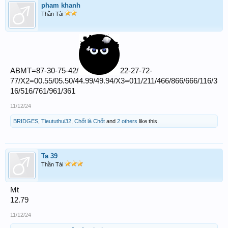
pham khanh
Thần Tài
ABMT=87-30-75-42/
22-27-72-
77/X2=00.55/05.50/44.99/49.94/X3=011/211/466/866/666/116/3
16/516/761/961/361
11/12/24
BRIDGES
,
Tieututhui32
,
Chốt là Chốt
and
2 others
like this.
Ta 39
Thần Tài
Mt
12.79
11/12/24