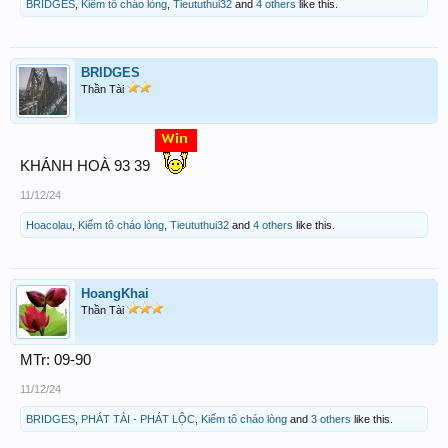
BRIDGES
,
Kiếm tô cháo lòng
,
Tieututhui32
and
4 others
like this.
BRIDGES
Thần Tài
KHÁNH HOÀ 93 39
11/12/24
Hoacolau
,
Kiếm tô cháo lòng
,
Tieututhui32
and
4 others
like this.
HoangKhai
Thần Tài
MTr: 09-90
11/12/24
BRIDGES
,
PHÁT TÀI - PHÁT LỘC
,
Kiếm tô cháo lòng
and
3 others
like this.