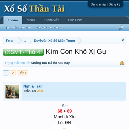
Đăng nhập | Đăng ký
Media
Thành viên
Help Links
Forum
Tìm kiếm diễn đàn
Bài viết gần đây
Forum
...
Dự Đoán Xổ Số Miền Trung
Kím Con Khô Xị Gụ
{XSMT} Thứ 4:
Trạng thái chủ đề:
Không mở trả lời sau này.
1
2
Tiếp >
Nghĩa Trần
Thần Tài
KH
68
+
89
Mạnh A Xíu
Lót ĐN