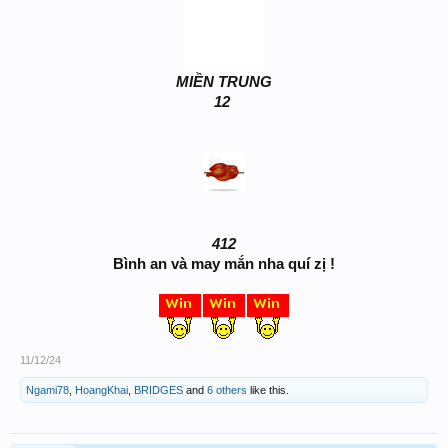
MIỀN TRUNG
12
412
Bình an và may mắn nha quí zị !
11/12/24
Ngami78
,
HoangKhai
,
BRIDGES
and
6 others
like this.