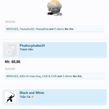
10/12/24
BRIDGES
,
Tieututhui32
,
HoangKhai
and
5 others
like this.
Phatlocphattai24
Thành Viên
Mt: 68,86
11/12/24
BRIDGES
,
Kiếm tô cháo lòng
,
Chốt là Chốt
and
3 others
like this.
Black and White
Thần Tài