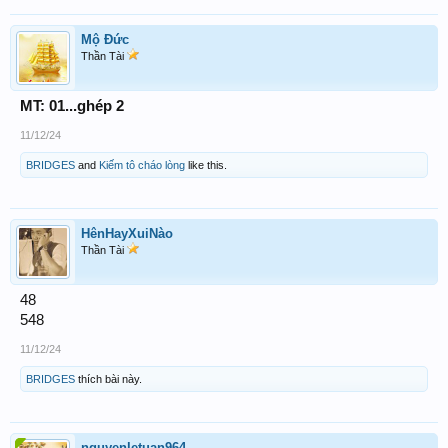
Mộ Đức
Thần Tài
MT: 01...ghép 2
11/12/24
BRIDGES
and
Kiếm tô cháo lòng
like this.
HênHayXuiNào
Thần Tài
48
548
11/12/24
BRIDGES
thích bài này.
nguyenletuan964