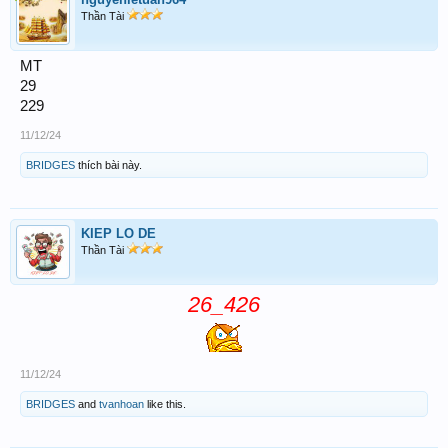
Thần Tài
MT
29
229
11/12/24
BRIDGES
thích bài này.
KIEP LO DE
Thần Tài
26_426
11/12/24
BRIDGES
and
tvanhoan
like this.