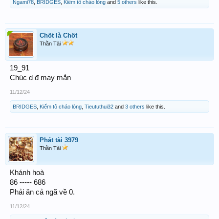
Ngami78
,
BRIDGES
,
Kiếm tô cháo lòng
and
5 others
like this.
Chốt là Chốt
Thần Tài
19_91
Chúc d đ may mắn
11/12/24
BRIDGES
,
Kiếm tô cháo lòng
,
Tieututhui32
and
3 others
like this.
Phát tài 3979
Thần Tài
Khánh hoà
86 ----- 686
Phải ăn cả ngã về 0.
11/12/24