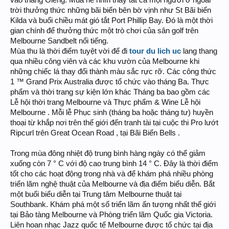
vào tháng Giêng. Mùa hè nhìn thấy tất cả mọi người ở ngoài
trời thưởng thức những bãi biển bên bờ vịnh như St Bãi biển
Kilda và buổi chiều mát gió tắt Port Phillip Bay. Đó là một thời
gian chính để thưởng thức một trò chơi của sân golf trên
Melbourne Sandbelt nổi tiếng.
Mùa thu là thời điểm tuyệt vời để đi
tour du lich uc
lang thang
qua nhiều công viên và các khu vườn của Melbourne khi
những chiếc lá thay đổi thành màu sắc rực rỡ. Các công thức
1 ™ Grand Prix Australia được tổ chức vào tháng Ba. Thực
phẩm và thời trang sự kiện lớn khác Tháng ba bao gồm các
Lễ hội thời trang Melbourne và Thực phẩm & Wine Lễ hội
Melbourne . Mỗi lễ Phục sinh (tháng ba hoặc tháng tư) huyền
thoại từ khắp nơi trên thế giới đến tranh tài tại cuộc thi Pro lướt
Ripcurl trên Great Ocean Road , tại Bãi Biển Bells .
Trong mùa đông nhiệt độ trung bình hàng ngày có thể giảm
xuống còn 7 ° C với độ cao trung bình 14 ° C. Đây là thời điểm
tốt cho các hoạt động trong nhà và để khám phá nhiều phòng
triển lãm nghệ thuật của Melbourne và địa điểm biểu diễn. Bắt
một buổi biểu diễn tại Trung tâm Melbourne thuật tại
Southbank. Khám phá một số triển lãm ấn tượng nhất thế giới
tại Bảo tàng Melbourne và Phòng triển lãm Quốc gia Victoria.
Liên hoan nhạc Jazz quốc tế Melbourne được tổ chức tại địa