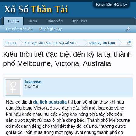
Đăng nhập | Đăng ký
Media
Thành viên
Help Links
Forum
Tìm kiếm diễn đàn
Bài viết gần đây
Forum
Khu Vực Mua Bán Rao Vặt Xổ Số Thần Tài Chấm Cơm !
Dịch Vụ Du Lịch
Kiểu thời tiết đặc biệt đến kỳ lạ tại thành
phố Melbourne, Victoria, Australia
tuyensvn
Thần Tài
Nếu có dịp đi
du lich australia
thì bạn sẽ nhận thấy khí hậu
của tiểu bang Victoria được đánh dấu bởi một loạt các vùng
khí hậu khác nhau, từ các vùng khô nóng phía tây bắc đến
sân trượt tuyết núi cao ở phía đông bắc. Thành phố Melbourne
có một danh tiếng cho thời tiết thay đổi của nó, thường được
gọi là có "bốn mùa trong một ngày".Nói chung thành phố có