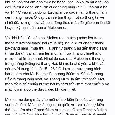
khí hậu ôn đới ấm cho mùa hè nóng; nhẹ, lò xo và mùa thu ôn
đới;và mùa đông lạnh. Nhiệt độ trung bình 25 ° C vào mùa hè
và 14 ° C vào mùa đông. Lượng mưa cao nhất từ tháng năm
đến tháng mười. Ở đây bạn sẽ tìm thấy một số thông tin về
nhiệt độ, lượng mưa và hoạt động theo mùa để giúp bạn lên kế
hoạch kỳ nghỉ của bạn ở Melbourne.
Với khí hậu biến của nó, Melbourne thường nóng lên trong
tháng mười hai-tháng hai (mùa hè), nguội đi xuống từ tháng
ba-tháng năm (mùa thu), là lạnh từ tháng Sáu đến tháng Tám
(mùa đông), và làm ấm lên một lần nữa Tháng chín-tháng
mười một (mùa xuân). Nhiệt độ đầu của Melbourne thường
trong tháng Giêng và tháng Hai, khi nó là chủ yếu là khô và
nóng với trung bình từ 15 - 26 ° C. Lượng mưa trung bình
hàng năm cho Melbourne là khoảng 600mm. Sáu và tháng
Bảy là tháng lạnh nhất, và Tháng Mười là ẩm ướt nhất. Một
mẹo tốt là để chuẩn bị cho bất kỳ thời tiết - mất một chiếc ô và
mặc lớp mà có thể được đeo khi cần thiết.
Melbourne đóng máy vào một số sự kiện lớn của Úc trong
suốt cả năm. Mùa hè là ngọn cho quần vợt với các sự kiện
thể thao lớn như Grand Slam Australian Open Tennis vô địch