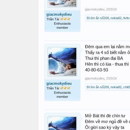
giacmokydieu
,
23/3/19
giacmokydieu
Đi tìm ẩn số209
,
nokia82
,
ltvltv
Thần Tài
Enthusiastic
member
Đêm qua em lại nằm 
Thấy ra 4 số biết nằm ở
Thui thì phan đại BA
Hên thì có lúa - thua thì 
40-80-63-93
giacmokydieu
,
23/3/19
giacmokydieu
Đi tìm ẩn số209
,
nokia82
,
chili
Thần Tài
Enthusiastic
member
Mở Bát thì đè chín tư
Đêm về mơ ngủ đề về c
Ôi giời sao kỳ vậy ta