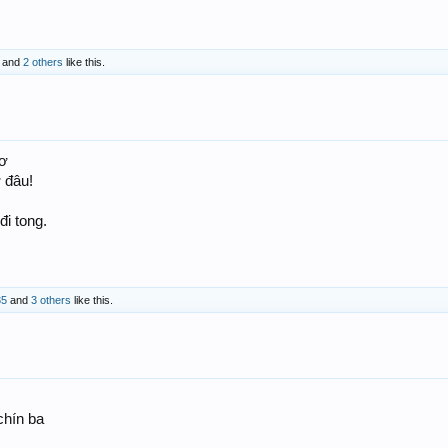
and
2 others
like this.
mơ
 đâu!
đi tong.
35
and
3 others
like this.
hín ba