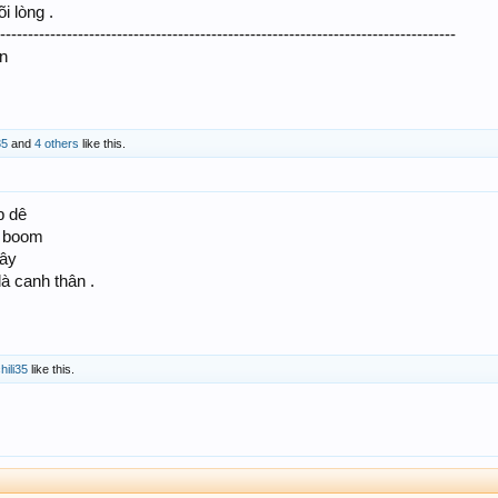
i lòng .
-----------------------------------------------------------------------------------
n
35
and
4 others
like this.
p dê
y boom
cây
à canh thân .
hili35
like this.