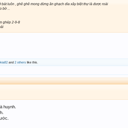
bát luôn , ghê ghê mong đừng ăn ghạch dìa xây biệt thự là được roài
 bờ ...
m ghép 2-9-8
hải
kia82
and
2 others
like this.
à huynh.
h.
rước.