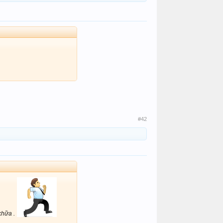
#42
khữa .