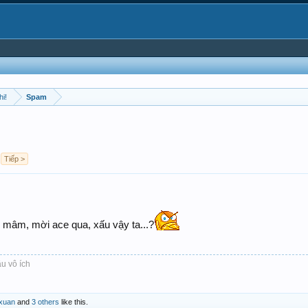
hi!
Spam
Tiếp >
mâm, mời ace qua, xấu vậy ta...?
u vô ích
xuan
and
3 others
like this.