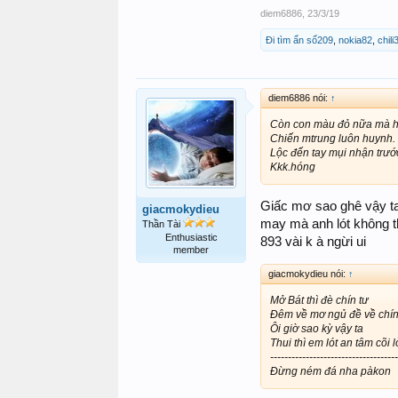
diem6886
,
23/3/19
Đi tìm ẩn số209
,
nokia82
,
chili
diem6886 nói:
↑
Còn con màu đỏ nữa mà h
Chiến mtrung luôn huynh.
Lộc đến tay mụi nhận trướ
Kkk.hóng
Giấc mơ sao ghê vậy ta
giacmokydieu
may mà anh lót không th
Thần Tài
Enthusiastic
893 vài k à ngừi ui
member
giacmokydieu nói:
↑
Mở Bát thì đè chín tư
Đêm về mơ ngủ đề về chín
Ôi giờ sao kỳ vậy ta
Thui thì em lót an tâm cõi l
------------------------------------
Đừng ném đá nha pàkon