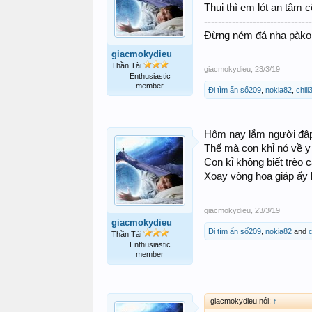
Thui thì em lót an tâm cõ
------------------------------
Đừng ném đá nha pàko
giacmokydieu
Thần Tài
giacmokydieu
,
23/3/19
Enthusiastic
member
Đi tìm ẩn số209
,
nokia82
,
chili
Hôm nay lắm người đậ
Thế mà con khỉ nó về 
Con kỉ không biết trèo 
Xoay vòng hoa giáp ấy l
giacmokydieu
,
23/3/19
giacmokydieu
Đi tìm ẩn số209
,
nokia82
and
c
Thần Tài
Enthusiastic
member
giacmokydieu nói:
↑