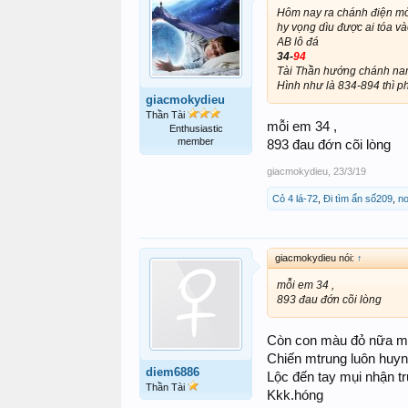
Hôm nay ra chánh điện mở 
hy vọng dìu được ai tóa vào
AB lô đá
34-
94
Tài Thần hướng chánh na
Hình như là 834-894 thì p
giacmokydieu
Thần Tài
mỗi em 34 ,
Enthusiastic
member
893 đau đớn cõi lòng
giacmokydieu
,
23/3/19
Cỏ 4 lá-72
,
Đi tìm ẩn số209
,
no
giacmokydieu nói:
↑
mỗi em 34 ,
893 đau đớn cõi lòng
Còn con màu đỏ nữa m
Chiến mtrung luôn huyn
diem6886
Lộc đến tay mụi nhận t
Thần Tài
Kkk.hóng