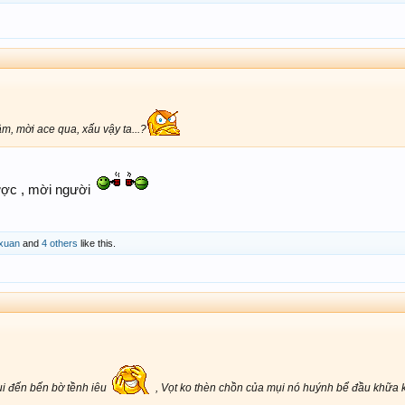
, mời ace qua, xấu vậy ta...?
ược , mời người
xuan
and
4 others
like this.
i đến bến bờ tềnh iêu
, Vọt ko thèn chồn của mụi nó huýnh bể đầu khữa 