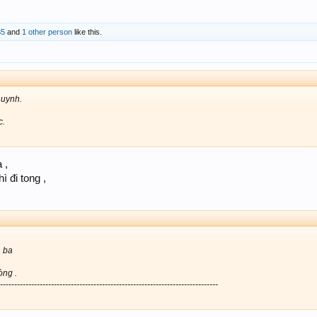
35
and
1 other person
like this.
uynh.
c.
 ,
ì đi tong ,
 ba
òng .
-----------------------------------------------------------------------------