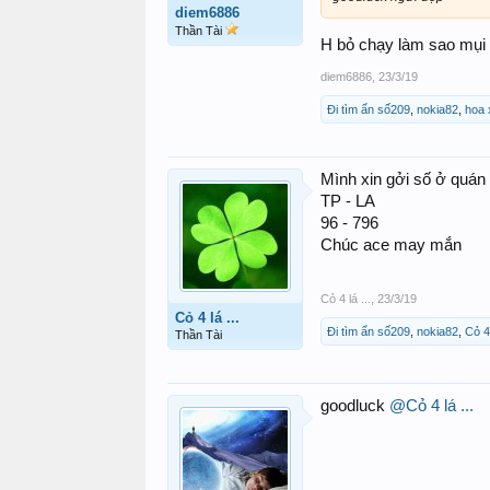
diem6886
Thần Tài
H bỏ chạy làm sao mụi 
diem6886
,
23/3/19
Đi tìm ẩn số209
,
nokia82
,
hoa 
Mình xin gởi số ở quán n
TP - LA
96 - 796
Chúc ace may mắn
Cỏ 4 lá ...
,
23/3/19
Cỏ 4 lá ...
Đi tìm ẩn số209
,
nokia82
,
Cỏ 4
Thần Tài
goodluck
@Cỏ 4 lá ...