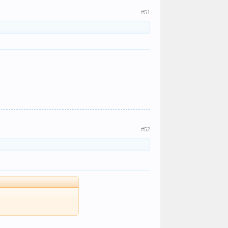
#51
#52