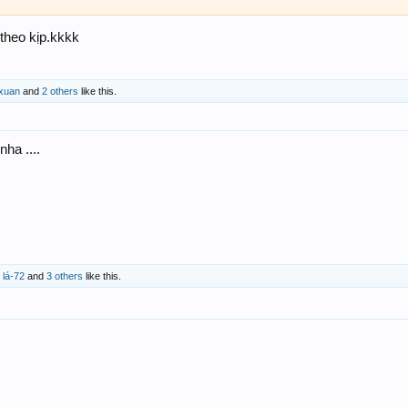
theo kịp.kkkk
xuan
and
2 others
like this.
ha ....
 lá-72
and
3 others
like this.