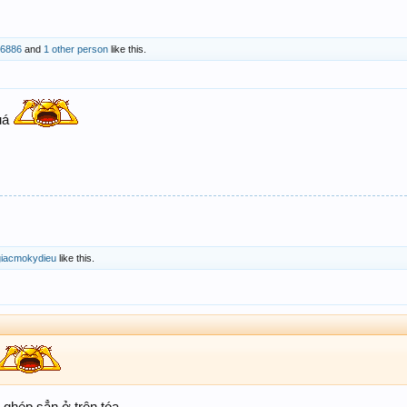
m6886
and
1 other person
like this.
quá
giacmokydieu
like this.