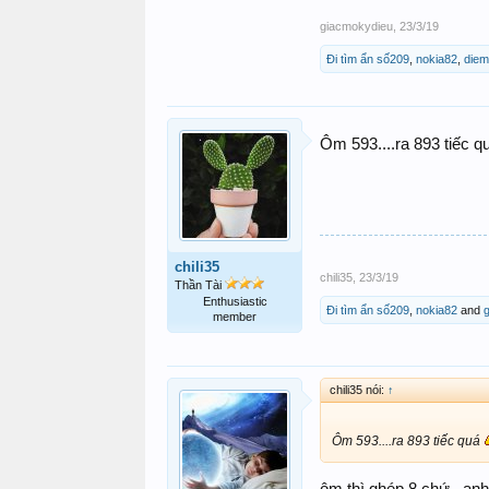
giacmokydieu
,
23/3/19
Đi tìm ẩn số209
,
nokia82
,
die
Ôm 593....ra 893 tiếc 
chili35
chili35
,
23/3/19
Thần Tài
Enthusiastic
Đi tìm ẩn số209
,
nokia82
and
member
chili35 nói:
↑
Ôm 593....ra 893 tiếc quá