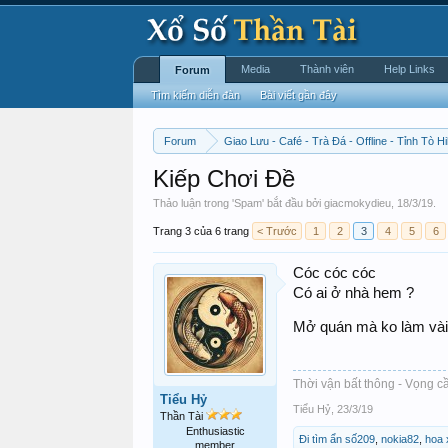
Media
Thành viên
Help Links
Forum
Tìm kiếm diễn đàn
Bài viết gần đây
Forum
Giao Lưu - Café - Trà Đá - Offline - Tỉnh Tò Hi
Kiếp Chơi Đề
Thảo luận trong '
Spam
' bắt đầu bởi
giacmokydieu
,
18/3/19
.
Trang 3 của 6 trang
< Trước
1
2
3
4
5
6
Cóc cóc cóc
Có ai ở nhà hem ?
Mở quán mà ko làm vài 
Thời vận bất thông - Vọng cầ
Tiểu Hỷ
Tiểu Hỷ
,
23/3/19
Thần Tài
Enthusiastic
Đi tìm ẩn số209
,
nokia82
,
hoa 
member