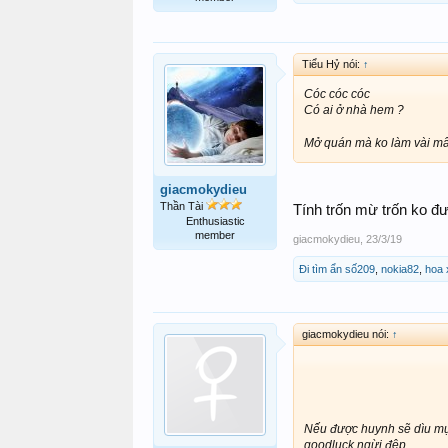
Tiểu Hỷ nói:
↑
Cóc cóc cóc
Có ai ở nhà hem ?
Mở quán mà ko làm vài mâm
giacmokydieu
Thần Tài
Tính trốn mừ trốn ko đ
Enthusiastic
member
giacmokydieu
,
23/3/19
Đi tìm ẩn số209
,
nokia82
,
hoa 
giacmokydieu nói:
↑
Nếu được huynh sẽ dìu mụ
goodluck ngừi đệp