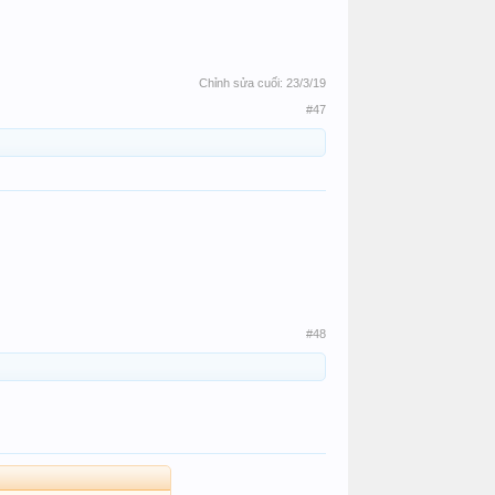
Chỉnh sửa cuối:
23/3/19
#47
#48