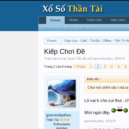
Media
Thành viên
Help Links
Forum
Tìm kiếm diễn đàn
Bài viết gần đây
Forum
Giao Lưu - Café - Trà Đá - Offline - Tỉnh Tò Hi
Kiếp Chơi Đề
Thảo luận trong '
Spam
' bắt đầu bởi
giacmokydieu
,
18/3/19
.
Trang 2 của 6 trang
< Trước
1
2
3
4
5
6
ltvltv nói:
↑
Chui nói chính xác r mà,r
Lô vai k cho zui thui , 
Mừi ngừi đệp
giacmokydieu
Thần Tài
giacmokydieu
,
20/3/19
Enthusiastic
member