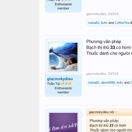
Enthusiastic
member
giacmokydieu
,
20/3/19
nokia82
,
ltvltv
and
CoffeeTea
li
Phương văn pháp
Bạch thị thủ
33
có hơm
Thuốc dành cho người c
giacmokydieu
,
20/3/19
giacmokydieu
nokia82
,
diem6886
,
ltvltv
and
2
Thần Tài
Enthusiastic
member
giacmokydieu nói:
↑
Phương văn pháp
Bạch thị thủ
33
có hơm
Thuốc dành cho người chơi