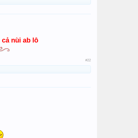
cả nùi ab lô
#22