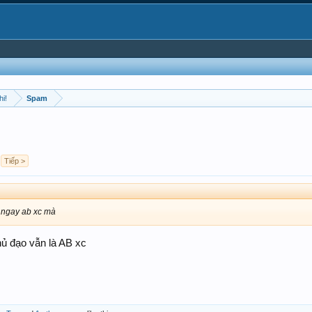
hi!
Spam
Tiếp >
a ngay ab xc mà
chủ đạo vẫn là AB xc