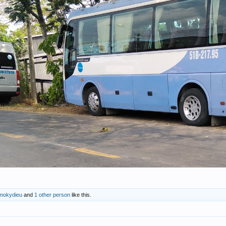
mokydieu
and
1 other person
like this.