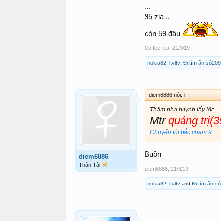
...
95 zia ..
còn 59 đâu
CoffeeTea
,
21/3/19
nokia82
,
ltvltv
,
Đi tìm ẩn số209
diem6886 nói:
↑
Thăm nhà huynh lấy lộc
Mtr
quảng trị(3
Chuyển tới bắc chạm 9.
Buồn
diem6886
Thần Tài
diem6886
,
21/3/19
nokia82
,
ltvltv
and
Đi tìm ẩn s