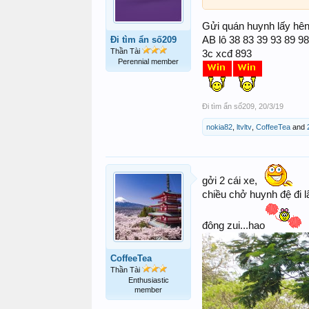
Gửi quán huynh lấy hê
Đi tìm ẩn số209
AB lô 38 83 39 93 89 98
Thần Tài
3c xcđ 893
Perennial member
Đi tìm ẩn số209
,
20/3/19
nokia82
,
ltvltv
,
CoffeeTea
and
gởi 2 cái xe,
chiều chở huynh đệ đi 
đông zui...hao
CoffeeTea
Thần Tài
Enthusiastic
member