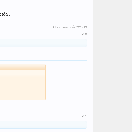
 tóa .
Chỉnh sửa cuối:
22/3/19
#30
#31