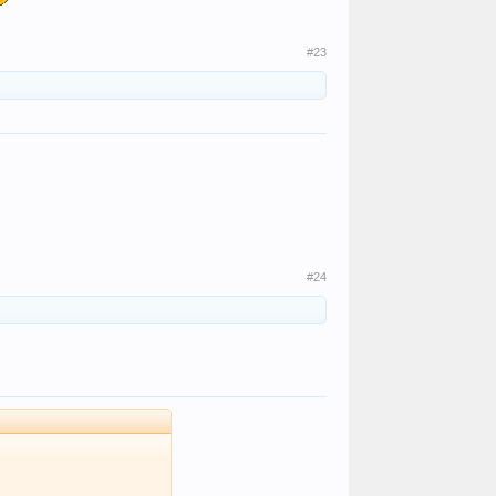
#23
#24