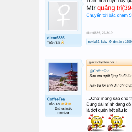
Thăm nhà huynh lấy lộ
Mtr
quảng trị(39
Chuyển tới bắc chạm 9
diem6886
,
21/3/19
diem6886
nokia82
,
ltvltv
,
Đi tìm ẩn số209
Thần Tài
giacmokydieu nói:
↑
@CoffeeTea
Sao em ngồi lặng lẽ để lòn
Hãy trả lời anh đi nghĩ gì mà đợ
....Chờ mong sao cho t
CoffeeTea
Đúng đài mình đang dò
Thần Tài
Enthusiastic
là đời quên hết sầu lo
member