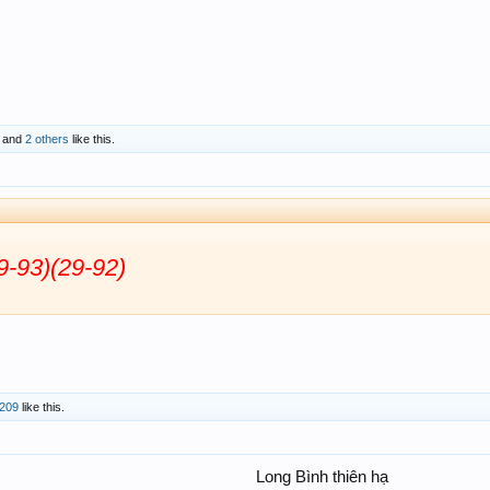
and
2 others
like this.
9-93)(29-92)
ố209
like this.
Long Bình thiên hạ