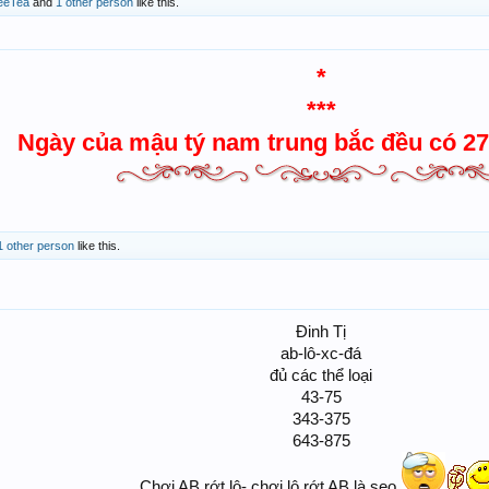
eeTea
and
1 other person
like this.
*
***
Ngày của mậu tý nam trung bắc đều có 27 
1 other person
like this.
Đinh Tị
ab-lô-xc-đá
đủ các thể loại
43-75
343-375
643-875
Chơi AB rớt lô- chơi lô rớt AB là seo