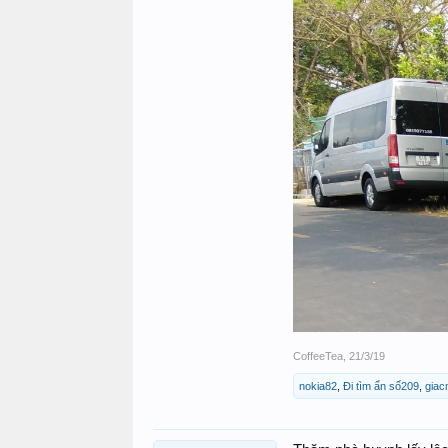
CoffeeTea
,
21/3/19
nokia82
,
Đi tìm ẩn số209
,
giac