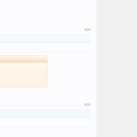
#28
#29