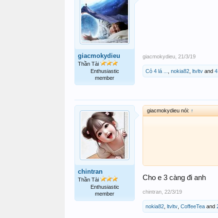
giacmokydieu
giacmokydieu
,
21/3/19
Thần Tài
Enthusiastic
Cỏ 4 lá ...
,
nokia82
,
ltvltv
and
4
member
giacmokydieu nói:
↑
chintran
Cho e 3 càng đi anh
Thần Tài
Enthusiastic
chintran
,
22/3/19
member
nokia82
,
ltvltv
,
CoffeeTea
and