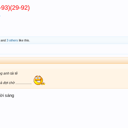
c
-93)(29-92)
.
and
3 others
like this.
g anh tái tê
i chờ ...................
rời sáng