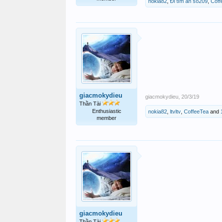
nokia82
,
Đi tìm ẩn số209
,
Coff
giacmokydieu
giacmokydieu
,
20/3/19
Thần Tài
Enthusiastic
nokia82
,
ltvltv
,
CoffeeTea
and
member
giacmokydieu
Thần Tài