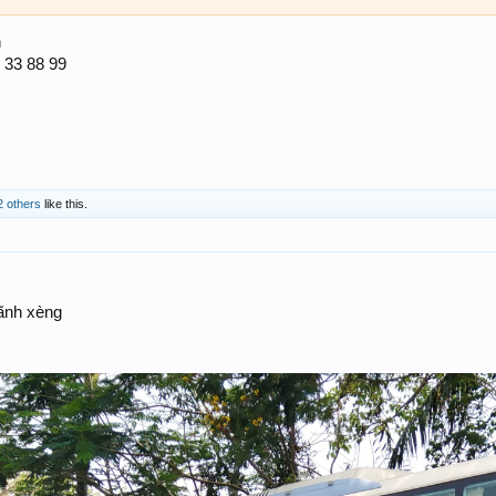
n
 33 88 99
2 others
like this.
lãnh xèng