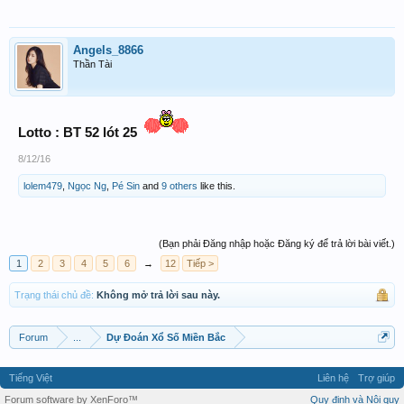
Angels_8866
Thần Tài
Lotto : BT 52 lót 25
8/12/16
lolem479
,
Ngọc Ng
,
Pé Sin
and
9 others
like this.
(Bạn phải Đăng nhập hoặc Đăng ký để trả lời bài viết.)
1
2
3
4
5
6
→
12
Tiếp >
Trạng thái chủ đề:
Không mở trả lời sau này.
Forum
...
Dự Đoán Xổ Số Miền Bắc
Tiếng Việt
Liên hệ
Trợ giúp
Forum software by XenForo™
Quy định và Nội quy