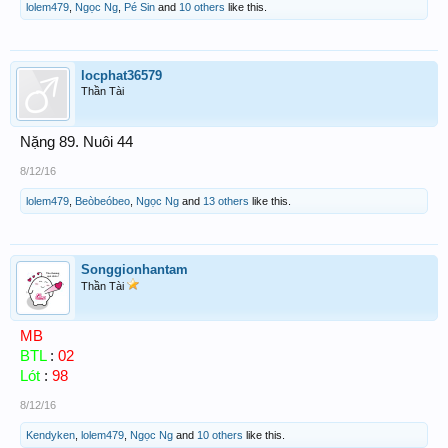
lolem479
,
Ngọc Ng
,
Pé Sin
and
10 others
like this.
locphat36579
Thần Tài
Nặng 89. Nuôi 44
8/12/16
lolem479
,
Beòbeóbeo
,
Ngọc Ng
and
13 others
like this.
Songgionhantam
Thần Tài
MB
BTL
:
02
Lót
:
98
8/12/16
Kendyken
,
lolem479
,
Ngọc Ng
and
10 others
like this.