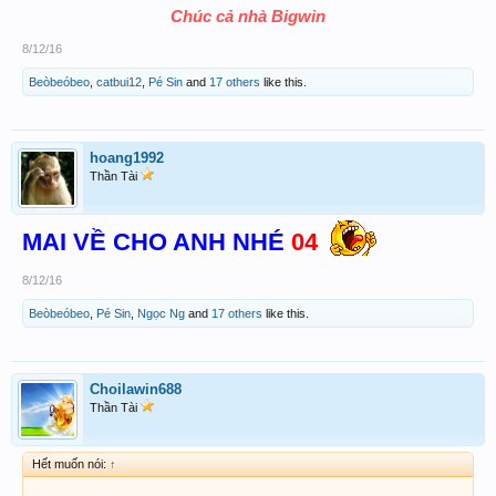
Chúc cả nhà Bigwin
8/12/16
Beòbeóbeo
,
catbui12
,
Pé Sin
and
17 others
like this.
hoang1992
Thần Tài
MAI VỀ CHO ANH NHÉ
04
8/12/16
Beòbeóbeo
,
Pé Sin
,
Ngọc Ng
and
17 others
like this.
Choilawin688
Thần Tài
Hết muốn nói:
↑