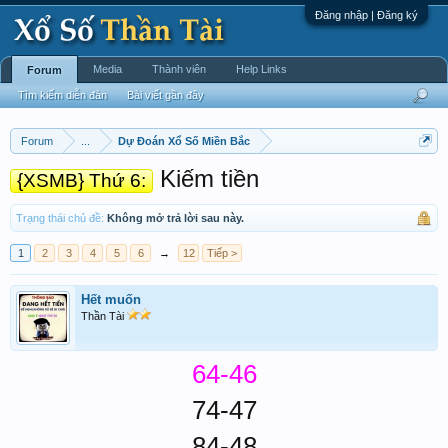
Đăng nhập | Đăng ký
Media
Thành viên
Help Links
Forum
Tìm kiếm diễn đàn
Bài viết gần đây
Forum
...
Dự Đoán Xổ Số Miền Bắc
Kiếm tiền
{XSMB} Thứ 6:
Trạng thái chủ đề:
Không mở trả lời sau này.
1
2
3
4
5
6
→
12
Tiếp >
Hết muốn
Thần Tài
64-46
74-47
84-48