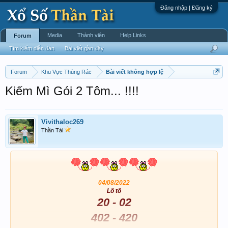
Đăng nhập | Đăng ký
Media
Thành viên
Help Links
Forum
Tìm kiếm diễn đàn
Bài viết gần đây
Forum
Khu Vực Thùng Rác
Bài viết không hợp lệ
Kiếm Mì Gói 2 Tôm... !!!!
Vivithaloc269
Thần Tài
04/08/2022
Lô tô
20 - 02
402 - 420