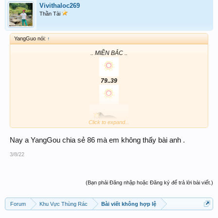
Vivithaloc269
Thần Tài
YangGuo nói:
↑
.. MIỀN BẮC ..
79..39
Click to expand...
Nay a YangGou chia sẻ 86 mà em không thấy bài anh .
3/8/22
(Bạn phải Đăng nhập hoặc Đăng ký để trả lời bài viết.)
Forum
Khu Vực Thùng Rác
Bài viết không hợp lệ