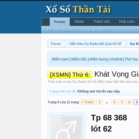
Media
Thành viên
Help Links
Forum
Tìm kiếm diễn đàn
Bài viết gần đây
Forum
Diễn Đàn Dự Đoán Kết Quả Xổ Số
Dự Đ
Miền nam
|
Miền bắc
|
Miền trung
|
Vietlott
|
Thứ hai
Khát Vọng Gi
{XSMN} Thứ 6:
Thảo luận trong '
Dự Đoán Xổ Số Miền Nam
' bắt đầu bởi
vien
Trạng thái chủ đề:
Không mở trả lời sau này.
Trang 9 của 11 trang
< Trước
1
←
6
7
8
9
Tp 68 368
lót 62