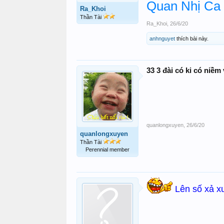
Quan Nhị Ca
Ra_Khoi
Thần Tài
Ra_Khoi
,
26/6/20
anhnguyet
thích bài này.
33 3 đài có ki có niềm 
quanlongxuyen
,
26/6/20
quanlongxuyen
Thần Tài
Perennial member
Lên số xả x