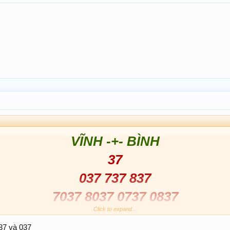
WIN WIN WIN WIN WIN
VĨNH -+- BÌNH
37
037 737 837
7037 8037 0737
0837
Click to expand...
07 - 08 - 70 - 80
37 và 037