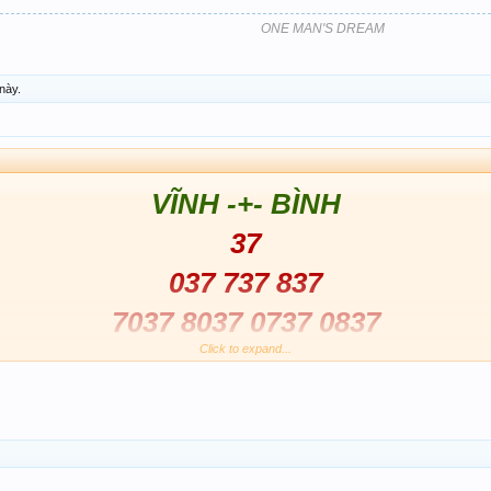
TRÀ
ONE MAN'S DREAM
07 08
37 - 67 - 68 - 70 - 80
này.
WIN WIN WIN WIN WIN
VĨNH -+- BÌNH
37
037 737 837
7037 8037 0737
0837
Click to expand...
07 - 08 - 70 - 80
TRÀ
07 08
37 - 67 - 68 - 70 - 80