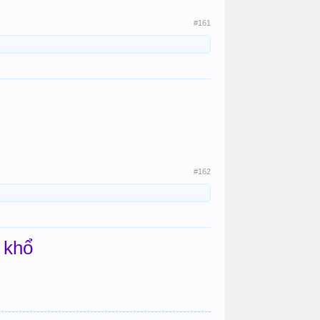
#161
#162
 khổ