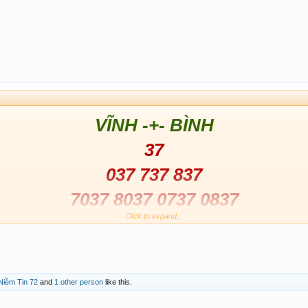
VĨNH -+- BÌNH
37
037 737 837
7037 8037 0737
0837
Click to expand...
07 - 08 - 70 - 80
TRÀ
07 08
Niềm Tin 72
and
1 other person
like this.
37 - 67 - 68 - 70 - 80