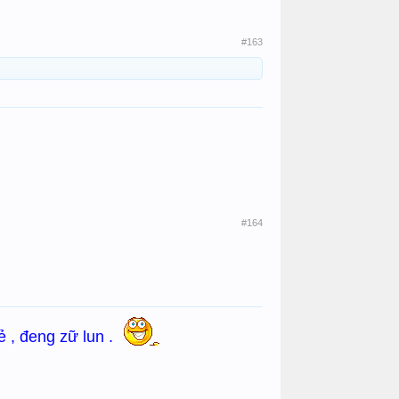
#163
#164
ẻ , đeng zữ lun .