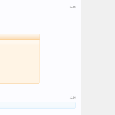
#165
#166