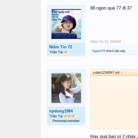
88 ngon quá 77 đi 37
Niềm Tin 72
,
26/6/20
Niềm Tin 72
Ngami78
thích bài này.
Thần Tài
cubin1234567 nói:
↑
npdung1984
Thần Tài
Perennial member
Hay quá bạn ơi 2 nháy 