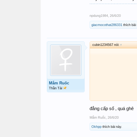
npdung1984
,
26/6/20
giacmocothat286331
thích bài 
cubin1234567 nói:
↑
Mắm Ruốc
Thần Tài
đẳng cấp số , quá ghê
Mắm Ruốc
,
26/6/20
Okhpp
thích bài này.