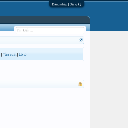
Đăng nhập | Đăng ký
i
|
Tần suất
|
Lô tô