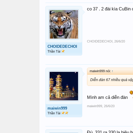
co 37 . 2 đài kìa CuBin 
CHOIDEDECHOI
,
26/6/20
CHOIDEDECHOI
Thần Tài
maiwin999 nói:
↑
Diễn đàn 67 nhiều quá vậ
Mình am cả diễn đàn
maiwin999
,
26/6/20
maiwin999
Thần Tài
Đù. 331 ra 330 la hiêu 