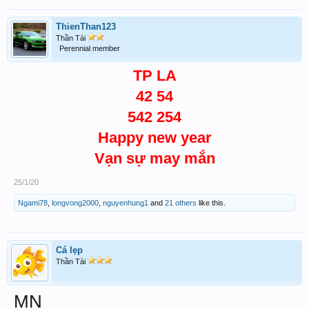
ThienThan123
Thần Tài
Perennial member
TP LA
42 54
542 254
Happy new year
Vạn sự may mắn
25/1/20
Ngami78
,
longvong2000
,
nguyenhung1
and
21 others
like this.
Cá lẹp
Thần Tài
MN