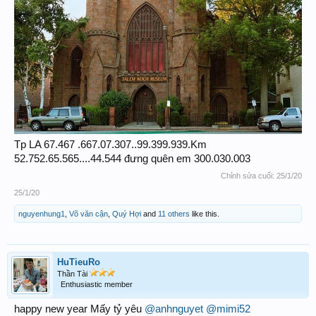
Tp LA 67.467 .667.07.307..99.399.939.Km
52.752.65.565....44.544 đưng quên em 300.030.003
Chỉnh sửa cuối:
25/1/20
25/1/20
nguyenhung1
,
Võ văn cận
,
Quý Hợi
and
11 others
like this.
HuTieuRo
Thần Tài
Enthusiastic member
happy new year Mấy tỷ yêu
@anhnguyet
@mimi52