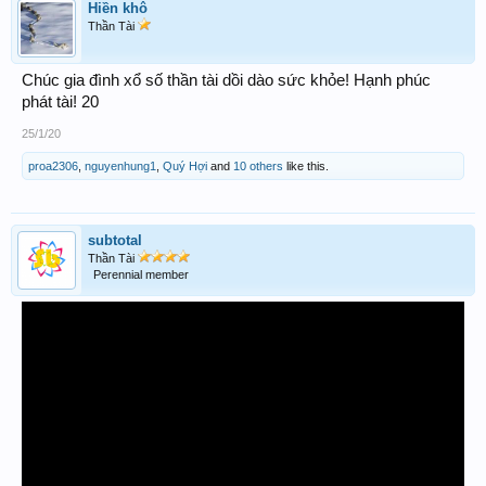
Hiền khô
Thần Tài
Chúc gia đình xổ số thần tài dồi dào sức khỏe! Hạnh phúc
phát tài! 20
25/1/20
proa2306
,
nguyenhung1
,
Quý Hợi
and
10 others
like this.
subtotal
Thần Tài
Perennial member