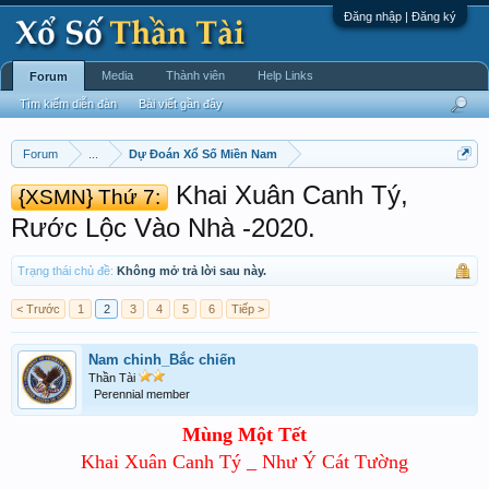
Đăng nhập | Đăng ký
Media
Thành viên
Help Links
Forum
Tìm kiếm diễn đàn
Bài viết gần đây
Forum
...
Dự Đoán Xổ Số Miền Nam
Khai Xuân Canh Tý,
{XSMN} Thứ 7:
Rước Lộc Vào Nhà -2020.
Trạng thái chủ đề:
Không mở trả lời sau này.
< Trước
1
2
3
4
5
6
Tiếp >
Nam chinh_Bắc chiến
Thần Tài
Perennial member
Mùng Một Tết
Khai Xuân Canh Tý _ Như Ý Cát Tường