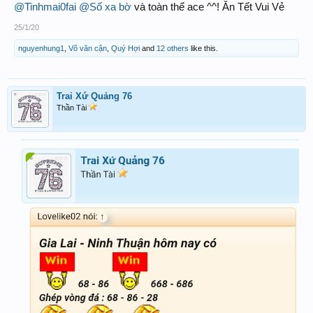
@Tinhmai0fai
@Số xa bờ
và toàn thể ace ^^! Ăn Tết Vui Vẻ
25/1/20
nguyenhung1
,
Võ văn cận
,
Quý Hợi
and
12 others
like this.
Trai Xứ Quảng 76
Thần Tài