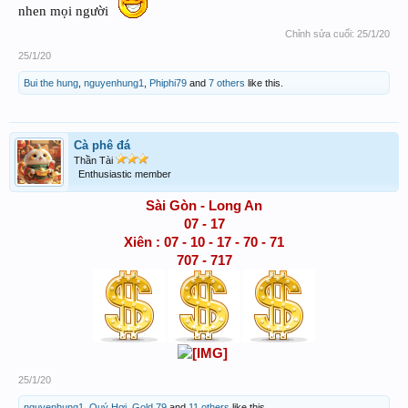
nhen mọi người
Chỉnh sửa cuối:
25/1/20
25/1/20
Bui the hung
,
nguyenhung1
,
Phiphi79
and
7 others
like this.
Cà phê đá
Thần Tài
Enthusiastic member
Sài Gòn - Long An
07 - 17
Xiên : 07 - 10 - 17 - 70 - 71
707 - 717
25/1/20
nguyenhung1
,
Quý Hợi
,
Gold 79
and
11 others
like this.