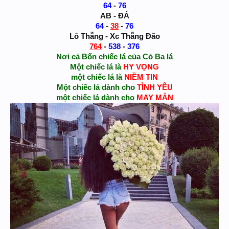
64
-
76
AB - ĐÁ
64
-
38
-
76
Lô Thẵng - Xc Thẵng Đão
764
-
538
-
376
Nơi cả Bốn chiếc lá của Cỏ Ba lá
Một chiếc lá là
HY
VỌNG
một chiếc lá là
NIỀM
TIN
Một chiếc lá dành cho
TÌNH
YÊU
một chiếc lá dành cho
MAY
MẮN