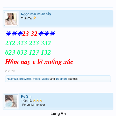
Ngọc mai miền tây
Thần Tài
✳✳✳
23 32
✳✳✳
232 323 223 332
023 032 123 132
Hôm nay e lỡ xuống xác
25/1/20
Ngami78
,
proa2306
,
Viettel-Mobile
and
16 others
like this.
Pé Sin
Thần Tài
Perennial member
Long An