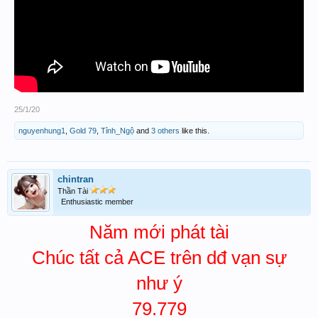
25/1/20
nguyenhung1
,
Gold 79
,
Tỉnh_Ngộ
and
3 others
like this.
chintran
Thần Tài
Enthusiastic member
Năm mới phát tài
Chúc tất cả ACE trên dđ vạn sự
như ý
79.779