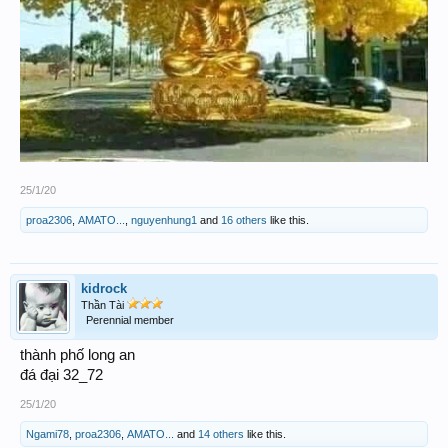
25/1/20
proa2306
,
AMATO...
,
nguyenhung1
and
16 others
like this.
kidrock
Thần Tài
Perennial member
thành phố long an
đá đại 32_72
25/1/20
Ngami78
,
proa2306
,
AMATO...
and
14 others
like this.