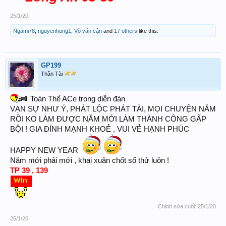
25/1/20
Ngami78
,
nguyenhung1
,
Võ văn cận
and
17 others
like this.
GP199
Thần Tài
Toàn Thể ACe trong diễn đàn
VẠN SỰ NHƯ Ý, PHÁT LỘC PHÁT TÀI, MỌI CHUYỆN NĂM
RỒI KO LÀM ĐƯỢC NĂM MỚI LÀM THÀNH CÔNG GẤP
BỘI ! GIA ĐÌNH MẠNH KHOẺ , VUI VẺ HẠNH PHÚC
HAPPY NEW YEAR
Năm mới phải mới , khai xuân chốt số thử luôn !
TP 39 , 139
Chỉnh sửa cuối:
25/1/20
25/1/20