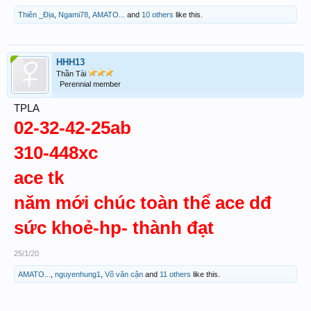
Thiên _Địa
,
Ngami78
,
AMATO...
and
10 others
like this.
HHH13
Thần Tài
Perennial member
TPLA
02-32-42-25ab
310-448xc
ace tk
năm mới chúc toàn thể ace dđ
sức khoẻ-hp- thành đạt
25/1/20
AMATO...
,
nguyenhung1
,
Võ văn cận
and
11 others
like this.