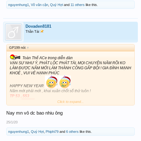
nguyenhung1
,
Võ văn cận
,
Quý Hợi
and
11 others
like this.
Dovaden8181
Thần Tài
GP199 nói:
↑
Toàn Thể ACe trong diễn đàn
VẠN SỰ NHƯ Ý, PHÁT LỘC PHÁT TÀI, MỌI CHUYỆN NĂM RỒI KO
LÀM ĐƯỢC NĂM MỚI LÀM THÀNH CÔNG GẤP BỘI ! GIA ĐÌNH MẠNH
KHOẺ , VUI VẺ HẠNH PHÚC
HAPPY NEW YEAR
Năm mới phải mới , khai xuân chốt số thử luôn !
TP 53 , 553
Click to expand...
lót LA
Nay mn vô dc bao nhiu ông
25/1/20
nguyenhung1
,
Quý Hợi
,
Phiphi79
and
6 others
like this.