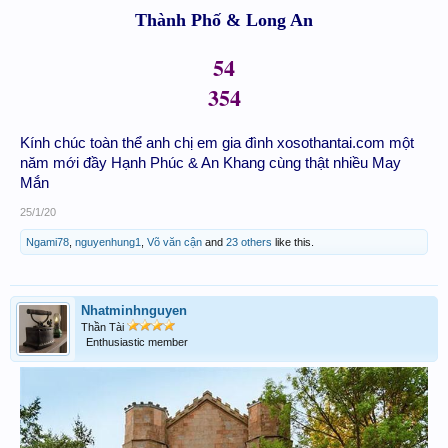
Thành Phố & Long An
54
354
Kính chúc toàn thể anh chị em gia đình xosothantai.com một
năm mới đầy Hạnh Phúc & An Khang cùng thật nhiều May
Mắn
25/1/20
Ngami78
,
nguyenhung1
,
Võ văn cận
and
23 others
like this.
Nhatminhnguyen
Thần Tài
Enthusiastic member