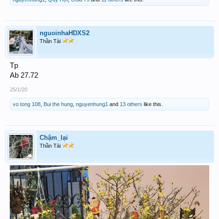
nguoinhaHDXS2
Thần Tài
Tp
Ab 27.72
25/1/20
vo tong 108
,
Bui the hung
,
nguyenhung1
and
13 others
like this.
Chậm_lại
Thần Tài