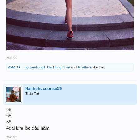
25/1/20
AMATO...
,
nguyenhung1
,
Dai Hong Thuy
and
10 others
like this.
Hanhphucdonso59
Thần Tài
68
68
68
4dai lụm lộc đầu năm
25/1/20