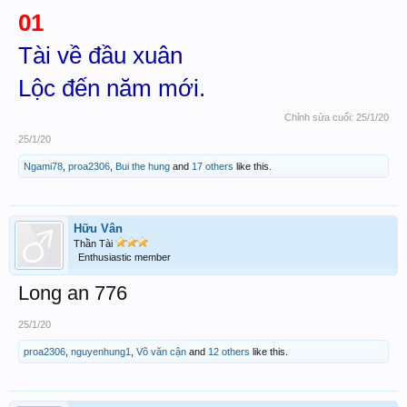
01
Tài về đầu xuân
Lộc đến năm mới.
Chỉnh sửa cuối:
25/1/20
25/1/20
Ngami78
,
proa2306
,
Bui the hung
and
17 others
like this.
Hữu Vân
Thần Tài
Enthusiastic member
Long an 776
25/1/20
proa2306
,
nguyenhung1
,
Võ văn cận
and
12 others
like this.