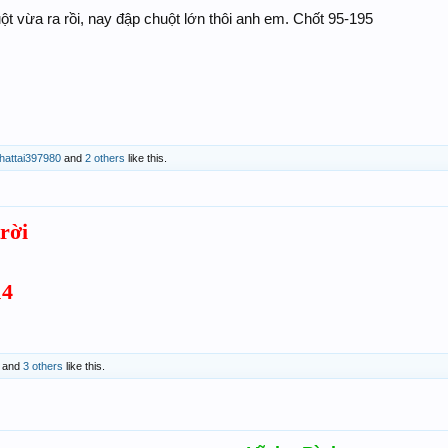
t vừa ra rồi, nay đập chuột lớn thôi anh em. Chốt 95-195
hattai397980
and
2 others
like this.
rời
14
and
3 others
like this.