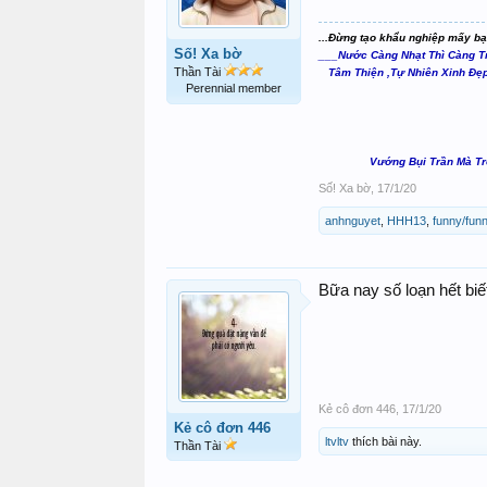
...Đừng tạo khẩu nghiệp mấy bạn 
Số! Xa bờ
___Nước Càng Nhạt Thì Càng Tr
Thần Tài
Tâm Thiện ,Tự Nhiên Xinh Đẹ
Perennial member
Vướng Bụi Trần Mà Tr
Số! Xa bờ
,
17/1/20
anhnguyet
,
HHH13
,
funny/funn
Bữa nay số loạn hết biế
Kẻ cô đơn 446
,
17/1/20
Kẻ cô đơn 446
ltvltv
thích bài này.
Thần Tài