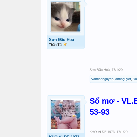
Sơn Đầu Hoả
Thần Tài
Sơn Đầu Hoả
,
17/1/20
vanhannguyen
,
anhnguyet
,
Đư
Số mơ - VL.
53-93
KHỔ VÌ ĐỀ 1973
,
17/1/20