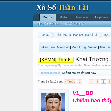
Media
Thành viên
Help Links
Forum
Tìm kiếm diễn đàn
Bài viết gần đây
Forum
Diễn Đàn Dự Đoán Kết Quả Xổ Số
Dự Đ
Miền nam
|
Miền bắc
|
Miền trung
|
Vietlott
|
Thứ hai
Khai Trương S
{XSMN} Thứ 6:
Thảo luận trong '
Dự Đoán Xổ Số Miền Nam
' bắt đầu bởi
Admi
Trạng thái chủ đề:
Không mở trả lời sau này.
Trang 6 của 10 trang
< Trước
1
←
4
5
6
7
VL__BD
Chiêm bao thấy