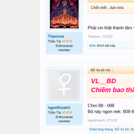
Chết chết... bán nhà.
Phải xin thật thành tâm
Titanium
Titanium
,
17/1/20
Thần Tài
ltvltv
thích bài này.
Enthusiastic
member
Số! Xa bờ nói:
↑
VL__BD
Chiêm bao thấ
Chơi 88 - 088
nganthoamt
Bộ này ngon nek: 808-
Thần Tài
Enthusiastic
nganthoamt
,
17/1/20
member
Dalat lang thang
,
Số! Xa bờ
,
Ng