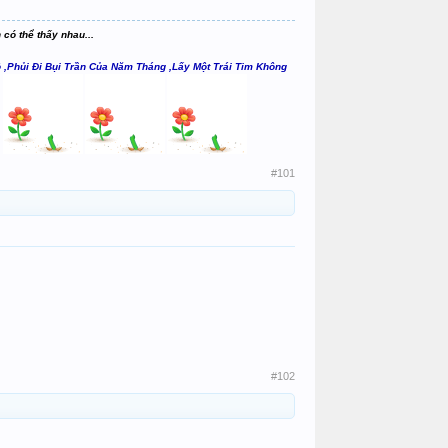
 có thể thấy nhau...
,Phủi Đi Bụi Trần Của Năm Tháng ,Lấy Một Trái Tim Không
#101
#102