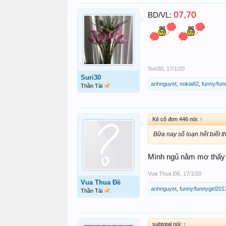
07,70
BD/VL:
Suri30
,
17/1/20
Suri30
anhnguyet
,
nokia82
,
funny/fun
Thần Tài
Kẻ cô đơn 446 nói:
↑
Bữa nay số loạn hết biết t
Mình ngủ nằm mơ thấy đầ
Vua Thua Đề
,
17/1/20
Vua Thua Đề
anhnguyet
,
funny/funnygirl201
Thần Tài
subtotal nói:
↑