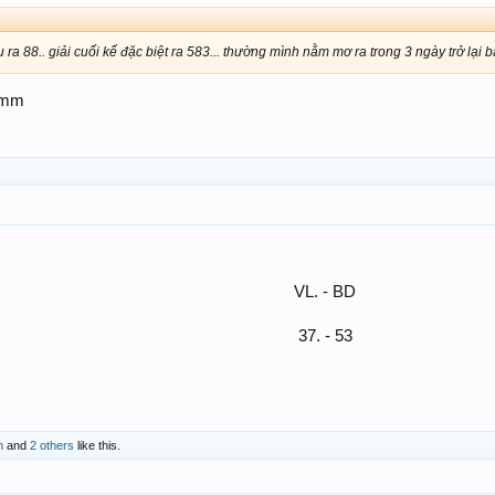
a 88.. giải cuối kế đặc biệt ra 583... thường mình nằm mơ ra trong 3 ngày trở lại b
 mm
VL. - BD
37. - 53
n
and
2 others
like this.