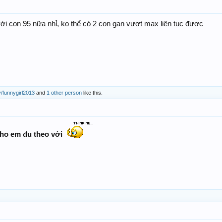
i con 95 nữa nhỉ, ko thể có 2 con gan vượt max liên tục được
/funnygirl2013
and
1 other person
like this.
cho em đu theo với