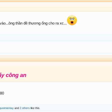
 vào...ông thần đề thương ổng cho ra xc...
y công an ‍
880
uoimientay
and
2 others
like this.