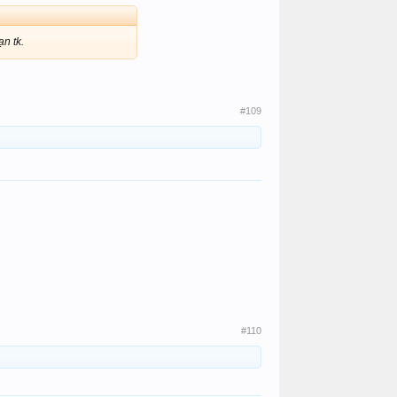
ạn tk.
#109
#110