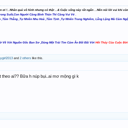
ơi !...Nhân quả vô hình nhưng có thật ...& Cuộc sống này rất ngắn ...Nên nói lời vui khi còn
ong Suốt,Con Người Càng Bình Thản Thì Càng Vui Vẻ .
p ,Tâm Thẳng ,Tự Nhiên Nhu Hoà ,Tâm Tịnh ,Tự Nhiên Trang Nghiêm, Lẳng Lặng Mà Cảm Ngộ 
ở Về Với Nguồn Gốc Ban Sơ ,Dùng Một Trái Tim Cảm Ân Đối Đãi Với
Hết Thảy Của Cuộc Đời
ygirl2013
and
2 others
like this.
t theo ai?? Bữa h núp bụi..ai mơ mộng gì k