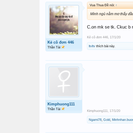
Vua Thua Đề nói:
↑
Mình ngủ nằm mơ thấy đầu r
C.on mk se tk. Ckuc b
Kẻ cô đơn 446
,
17/1/20
Kẻ cô đơn 446
ltvltv
thích bài này.
Thần Tài
Kimphuong111
Thần Tài
Kimphuong111
,
17/1/20
Ngami78
,
Gold
,
Minhnhan.buo