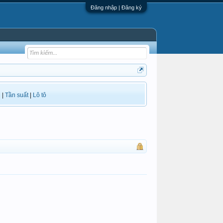
Đăng nhập | Đăng ký
i
|
Tần suất
|
Lô tô