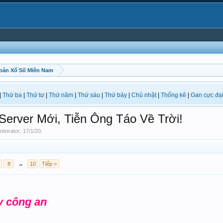
oán Xổ Số Miền Nam
|
Thứ ba
|
Thứ tư
|
Thứ năm
|
Thứ sáu
|
Thứ bảy
|
Chủ nhật
|
Thống kê
|
Gan cực đạ
erver Mới, Tiễn Ông Táo Về Trời!
nistrator
,
17/1/20
.
8
→
10
Tiếp >
 công an ‍