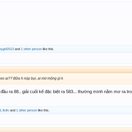
nygirl2013
and
1 other person
like this.
heo ai?? Bữa h núp bụi..ai mơ mộng gì k
u ra 88.. giải cuối kế đặc biệt ra 583... thường mình nằm mơ ra tron
3
,
ltvltv
and
1 other person
like this.