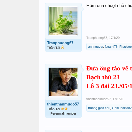
Hôm qua chuột nhỏ chuộ
Tranphuong67
,
17/1/20
Tranphuong67
anhnguyet
,
Ngami78
,
Phatlocp
Thần Tài
Đưa ông táo về t
Bạch thủ 23
Lô 3 đài 23./05/
thienthanmudo57
,
17/1/20
thienthanmudo57
truong giao chu
,
Gold
,
nokia82
Thần Tài
Perennial member