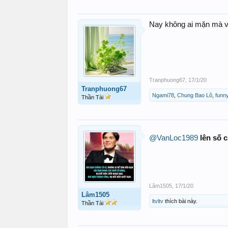
Nay không ai mặn mà vớ
Tranphuong67
,
17/1/20
Tranphuong67
Ngami78
,
Chung Bao Lô
,
funny
Thần Tài
@VanLoc1989
lên số 
Lâm1505
,
17/1/20
Lâm1505
ltvltv
thích bài này.
Thần Tài