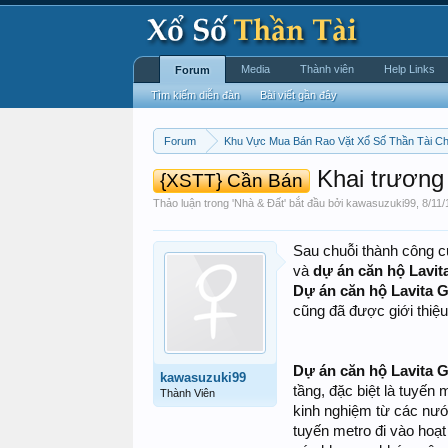
Media
Thành viên
Help Links
Forum
Tìm kiếm diễn đàn
Bài viết gần đây
Forum
Khu Vực Mua Bán Rao Vặt Xổ Số Thần Tài C
Khai trương 
{XSTT} Cần Bán
Thảo luận trong '
Nhà & Đất
' bắt đầu bởi
kawasuzuki99
,
8/11/
Sau chuỗi thành công 
và
dự án căn hộ Lavit
Dự án căn hộ Lavita 
cũng đã được giới thiệ
Dự án căn hộ Lavita 
kawasuzuki99
tầng, đặc biệt là tuyến
Thành Viên
kinh nghiệm từ các nước
tuyến metro đi vào hoạt