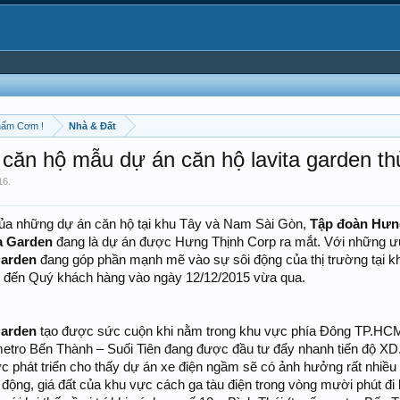
hấm Cơm !
Nhà & Đất
căn hộ mẫu dự án căn hộ lavita garden th
16
.
của những dự án căn hộ tại khu Tây và Nam Sài Gòn,
Tập đoàn Hưn
a Garden
đang là dự án được Hưng Thịnh Corp ra mắt. Với những ưu 
Garden
đang góp phần mạnh mẽ vào sự sôi động của thị trường tại k
u đến Quý khách hàng vào ngày 12/12/2015 vừa qua.
Garden
tạo được sức cuộn khi nằm trong khu vực phía Đông TP.HCM 
 metro Bến Thành – Suối Tiên đang được đầu tư đẩy nhanh tiến độ XD
 phát triển cho thấy dự án xe điện ngầm sẽ có ảnh hưởng rất nhiều lên
 động, giá đất của khu vực cách ga tàu điện trong vòng mười phút đi