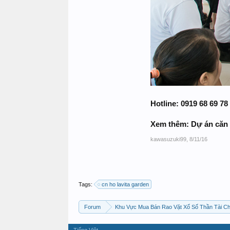
Hotline: 0919 68 69 78
Xem thêm: Dự án căn
kawasuzuki99
,
8/11/16
Tags:
cn ho lavita garden
Forum
Khu Vực Mua Bán Rao Vặt Xổ Số Thần Tài C