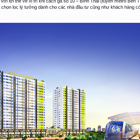
ới lợi thế về vị trí khi cách ga số 10 – Bình Thái (tuyến metro Bến T
 chọn lọc lý tưởng dành cho các nhà đầu tư cũng như khách hàng c