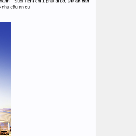
hành – Suối Tiên) chỉ 1 phút đi bộ,
Dự án căn
ó nhu cầu an cư.