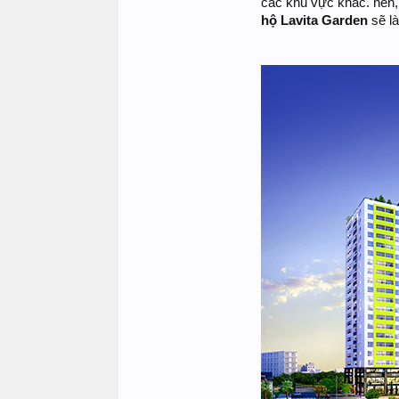
các khu vực khác. nên, v
hộ Lavita Garden
sẽ là