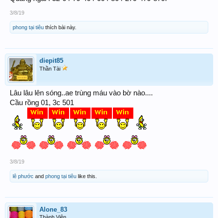
3/8/19
phong tại tiêu
thích bài này.
diepit85
Thần Tài
Lâu lâu lên sóng..ae trùng máu vào bờ nào....
Cầu rồng 01, 3c 501
3/8/19
lê phước
and
phong tại tiêu
like this.
Alone_83
Thành Viên