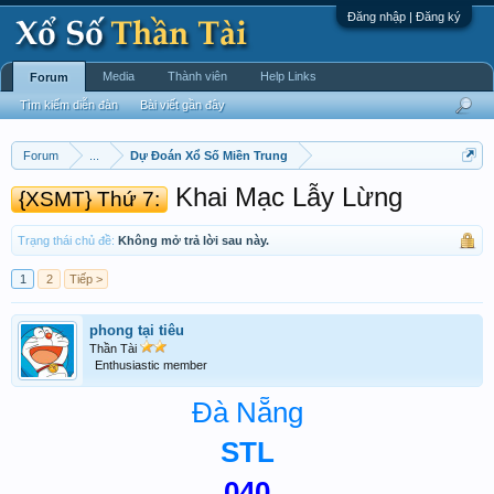
Đăng nhập | Đăng ký
Media
Thành viên
Help Links
Forum
Tìm kiếm diễn đàn
Bài viết gần đây
Forum
...
Dự Đoán Xổ Số Miền Trung
Khai Mạc Lẫy Lừng
{XSMT} Thứ 7:
Trạng thái chủ đề:
Không mở trả lời sau này.
1
2
Tiếp >
phong tại tiêu
Thần Tài
Enthusiastic member
Đà Nẵng
STL
040