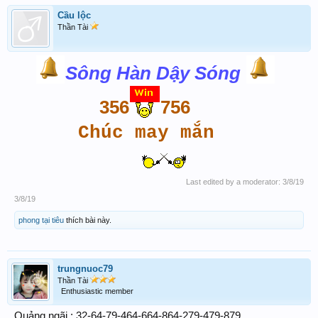
Cầu lộc
Thần Tài
Sông Hàn Dậy Sóng
356
756
Chúc may mắn
Last edited by a moderator:
3/8/19
3/8/19
phong tại tiêu
thích bài này.
trungnuoc79
Thần Tài
Enthusiastic member
Quảng ngãi : 32-64-79-464-664-864-279-479-879.