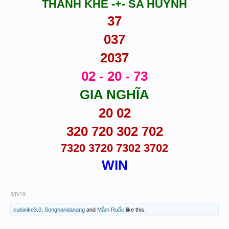
THANH KHÊ -+- SA HUỲNH
37
037
2037
02 - 20 - 73
GIA NGHĨA
20 02
320 720 302 702
7320 3720 7302 3702
WIN
3/8/19
cubixike3.0
,
Songhandanang
and
Mắm Ruốc
like this.