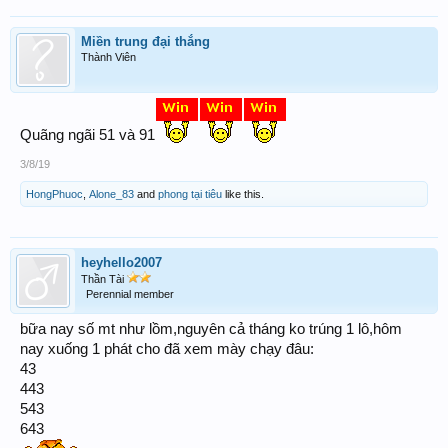
Miền trung đại thắng
Thành Viên
Quãng ngãi 51 và 91
3/8/19
HongPhuoc
,
Alone_83
and
phong tại tiêu
like this.
heyhello2007
Thần Tài
Perennial member
bữa nay số mt như lồm,nguyên cả tháng ko trúng 1 lô,hôm
nay xuống 1 phát cho đã xem mày chạy đâu:
43
443
543
643