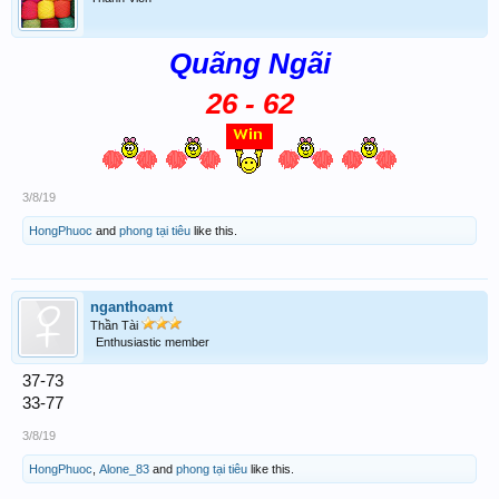
Quãng Ngãi
26 - 62
3/8/19
HongPhuoc
and
phong tại tiêu
like this.
nganthoamt
Thần Tài
Enthusiastic member
37-73
33-77
3/8/19
HongPhuoc
,
Alone_83
and
phong tại tiêu
like this.