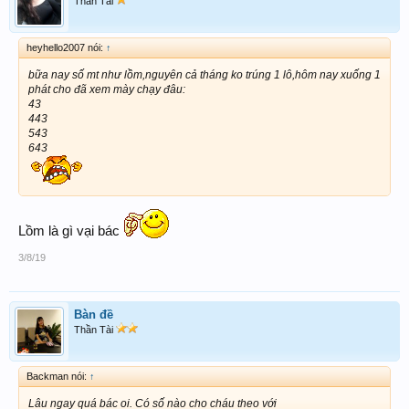
Thần Tài
heyhello2007 nói:
↑
bữa nay số mt như lồm,nguyên cả tháng ko trúng 1 lô,hôm nay xuống 1
phát cho đã xem mày chạy đâu:
43
443
543
643
Lồm là gì vại bác
3/8/19
Bàn đề
Thần Tài
Backman nói:
↑
Lâu ngay quá bác oi. Có số nào cho cháu theo với