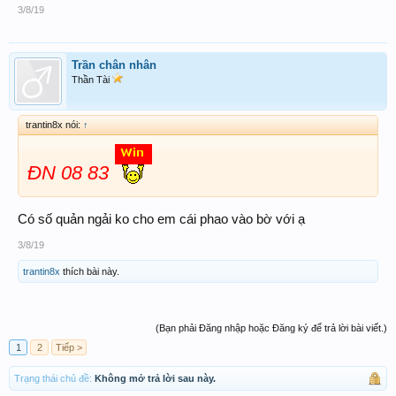
3/8/19
Trần chân nhân
Thần Tài
trantin8x nói:
↑
ĐN 08 83
Có số quản ngải ko cho em cái phao vào bờ với ạ
3/8/19
trantin8x
thích bài này.
(Bạn phải Đăng nhập hoặc Đăng ký để trả lời bài viết.)
1
2
Tiếp >
Trạng thái chủ đề:
Không mở trả lời sau này.