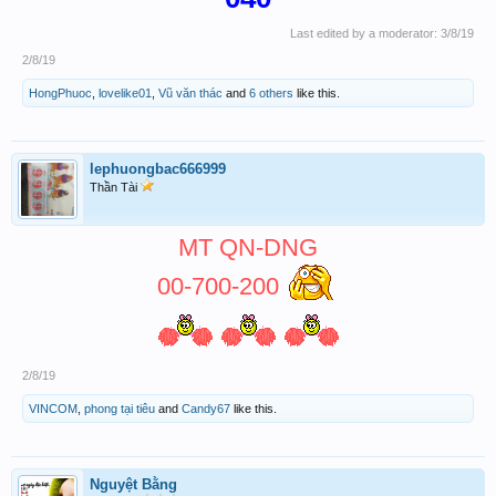
Last edited by a moderator:
3/8/19
2/8/19
HongPhuoc
,
lovelike01
,
Vũ văn thác
and
6 others
like this.
lephuongbac666999
Thần Tài
MT QN-DNG
00-700-200
2/8/19
VINCOM
,
phong tại tiêu
and
Candy67
like this.
Nguyệt Bằng