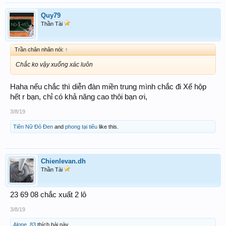
Quy79
Thần Tài
Trần chân nhân nói:
↑
Chắc ko vậy xuống xác luôn
Haha nếu chắc thì diễn đàn miền trung mình chắc đi Xế hộp
hết r bạn, chỉ có khả năng cao thôi bạn ơi,
3/8/19
Tiên Nữ Đỏ Đen
and
phong tại tiêu
like this.
Chienlevan.dh
Thần Tài
23 69 08 chắc xuất 2 lô
3/8/19
Alone_83
thích bài này.