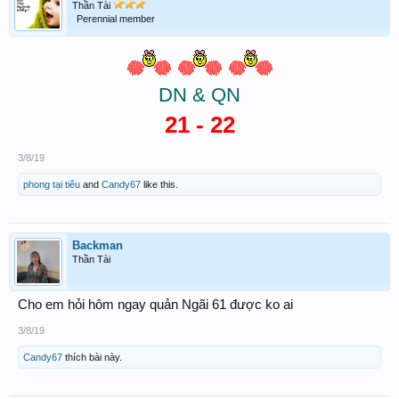
Thần Tài
Perennial member
DN & QN
21 - 22
3/8/19
phong tại tiêu
and
Candy67
like this.
Backman
Thần Tài
Cho em hỏi hôm ngay quản Ngãi 61 được ko ai
3/8/19
Candy67
thích bài này.