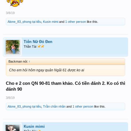
3/8/19
Alone_83
,
phong tại tiêu
,
Kusin mimi
and
1 other person
like this.
Tiên Nữ Đỏ Đen
Thần Tài
Backman nói:
↑
Cho em hỏi hôm ngay quản Ngãi 61 được ko ai
Cho e 2 con QN 90-81 tham khảo. Có tiền đánh 2. Ko có thì
đánh 90
3/8/19
Alone_83
,
phong tại tiêu
,
Trần chân nhân
and
1 other person
like this.
Kusin mimi