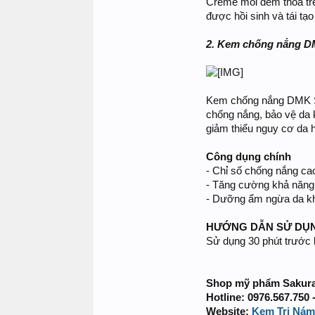
Crème mỗi đêm thoa trê
được hồi sinh và tái t
2. Kem chống nắng 
Kem chống nắng DMK SP
chống nắng, bảo vệ da 
giảm thiểu nguy cơ da h
Công dụng chính
- Chỉ số chống nắng ca
- Tăng cường khả năng 
- Dưỡng ẩm ngừa da k
HƯỚNG DẪN SỬ DỤ
Sử dụng 30 phút trước k
Shop mỹ phẩm Sakura 
Hotline: 0976.567.750 
Website:
Kem Trị Nám