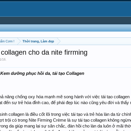
hấm Cơm !
Thời trang, Làm đẹp
llagen cho da nite firrming
1/16
.
 Kem dưỡng phục hồi da, tái tạo Collagen
hả năng chống oxy hóa mạnh mẽ song hành với việc tái tạo collage
t đến sự trẻ hóa đỉnh cao, để phái đẹp lúc nào cũng yêu đời và thấy
nh collagen là điều cốt lõi trong việc tái tạo và trẻ hóa làn da từ ch
 trội có trong Nite Firming Crème là sự tái tạo collagen không ngừn
rong da giúp mang lại sự săn chắc, đàn hồi cho làn da luôn ở mãi th