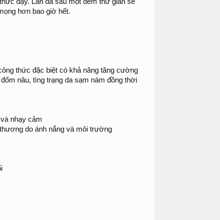
 thức dậy. Làn da sau một đêm thư giãn sẽ
 mọng hơn bao giờ hết.
ng thức đặc biệt có khả năng tăng cường
 đốm nâu, tìng trạng da sạm nám đồng thời
g và nhạy cảm
 thương do ánh nắng và môi trường
i