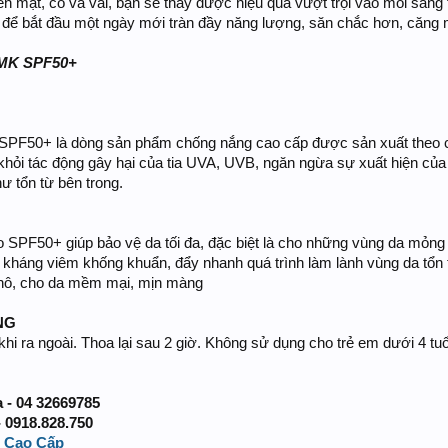
n mặt, cổ và vai, bạn sẽ thấy được hiệu quả vượt trội vào mỗi sáng
ạo để bắt đầu một ngày mới tràn đầy năng lượng, săn chắc hơn, căng
DMK SPF50+
F50+ là dòng sản phẩm chống nắng cao cấp được sản xuất theo cô
khỏi tác động gây hại của tia UVA, UVB, ngăn ngừa sự xuất hiện của
ư tổn từ bên trong.
o SPF50+ giúp bảo vệ da tối đa, đặc biệt là cho những vùng da mỏn
kháng viêm khống khuẩn, đẩy nhanh quá trình làm lành vùng da tổn
hô, cho da mềm mại, mịn màng
NG
hi ra ngoài. Thoa lại sau 2 giờ. Không sử dụng cho trẻ em dưới 4 tuổ
- 04 32669785
- 0918.828.750
 Cao Cấp