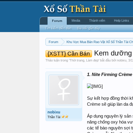
Media
Thành viên
Help Links
Forum
Tìm kiếm diễn đàn
Bài viết gần đây
Forum
Khu Vực Mua Bán Rao Vặt Xổ Số Thần Tài C
Kem dưỡng co
{XSTT} Cần Bán
Thảo luận trong '
Thời trang, Làm đẹp
' bắt đầu bởi
nobixu
,
3/1
1. Nite Firming Crème
Sự kết hợp đồng thời k
Crème sẽ giúp làn da đạ
nobixu
Áp dụng nguyên lý sản si
Thần Tài
năng chống oxy hóa vượt
các tế bào nguyên sợi t