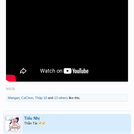
9/5/26
Mangan
,
CaChon
,
Tháp 10
and
13 others
like this.
Tiểu Nhị
Thần Tài