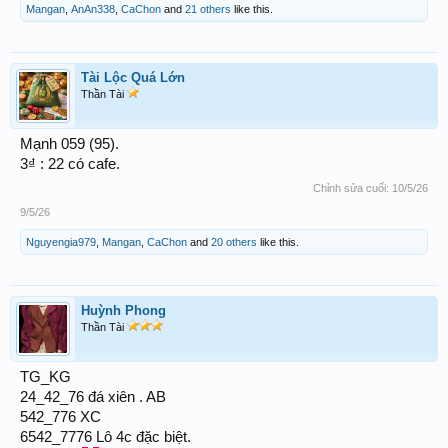
Mangan
,
AnAn338
,
CaChon
and
21 others
like this.
Tài Lộc Quá Lớn
Thần Tài
Mạnh 059 (95).
3₫ : 22 có cafe.
Chỉnh sửa cuối:
10/5/26
9/5/26
Nguyengia979
,
Mangan
,
CaChon
and
20 others
like this.
Huỳnh Phong
Thần Tài
TG_KG
24_42_76 đá xiên . AB
542_776 XC
6542_7776 Lô 4c đặc biệt.