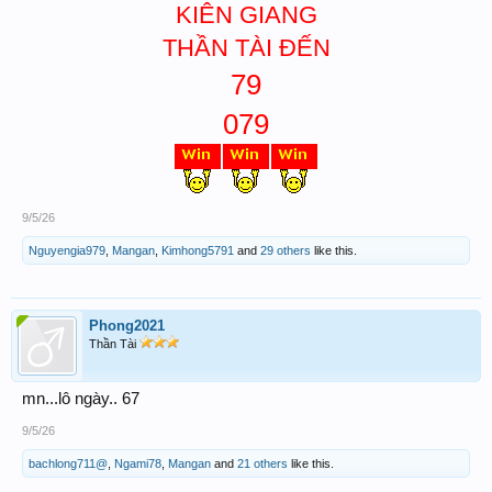
KIÊN GIANG
THẦN TÀI ĐẾN
79
079
9/5/26
Nguyengia979
,
Mangan
,
Kimhong5791
and
29 others
like this.
Phong2021
Thần Tài
mn...lô ngày.. 67
9/5/26
bachlong711@
,
Ngami78
,
Mangan
and
21 others
like this.