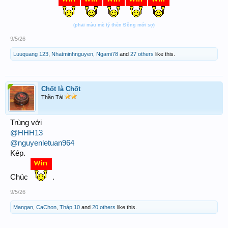
(phải màu mè tý thèn Đồng mới sợ)
9/5/26
Luuquang 123
,
Nhatminhnguyen
,
Ngami78
and
27 others
like this.
Chốt là Chốt
Thần Tài
Trùng với
@HHH13
@nguyenletuan964
Kép.
Chúc
.
9/5/26
Mangan
,
CaChon
,
Tháp 10
and
20 others
like this.