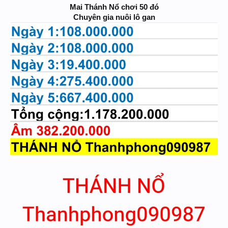
Mai Thánh Nổ chơi 50 đó
Chuyên gia nuôi lô gan