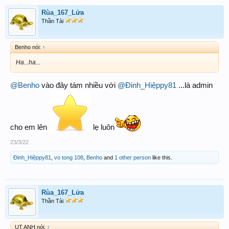
Rùa_167_Lửa
Thần Tài
Benho nói:
↑
Ha...ha...
@Benho
vào đây tám nhiều với
@Đinh_Hiệppy81
...là admin
cho em lên
lẹ luôn
23/3/22
Đinh_Hiệppy81
,
vo tong 108
,
Benho
and
1 other person
like this.
Rùa_167_Lửa
Thần Tài
UT ANH nói:
↑