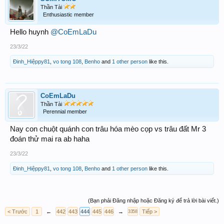
Thần Tài
Enthusiastic member
Hello huynh
@CoEmLaDu
23/3/22
Đinh_Hiệppy81
,
vo tong 108
,
Benho
and
1 other person
like this.
CoEmLaDu
Thần Tài
Perennial member
Nay con chuột quánh con trâu hóa mèo cọp vs trâu đất Mr 3
đoán thử mai ra ab haha
23/3/22
Đinh_Hiệppy81
,
vo tong 108
,
Benho
and
1 other person
like this.
(Bạn phải Đăng nhập hoặc Đăng ký để trả lời bài viết.)
< Trước
1
←
442
443
444
445
446
→
Tiếp >
3358