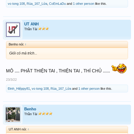
vo tong 108
,
Rùa_167_Lửa
,
CoEmLaDu
and
1 other person
like this.
UT ANH
Thần Tài
Benho nói:
↑
Giỏi có mà trích...
MÔ .... PHẬT THIỆN TAI , THIỆN TAI , THÍ CHỦ ......
23/3/22
Đinh_Hiệppy81
,
vo tong 108
,
Rùa_167_Lửa
and
1 other person
like this.
Benho
Thần Tài
UT ANH nói:
↑