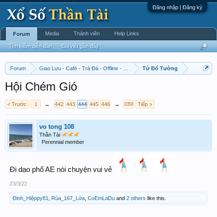
Đăng nhập | Đăng ký
Media
Thành viên
Help Links
Forum
Tìm kiếm diễn đàn
Bài viết gần đây
Forum
Giao Lưu - Café - Trà Đá - Offline - Tỉnh Tò Hihi!
Tứ Đổ Tường
Hội Chém Gió️ ️️️
< Trước
1
←
442
443
444
445
446
→
Tiếp >
3358
vo tong 108
Thần Tài
Perennial member
Đi dạo phố AE nói chuyện vui vẻ
23/3/22
Đinh_Hiệppy81
,
Rùa_167_Lửa
,
CoEmLaDu
and
2 others
like this.