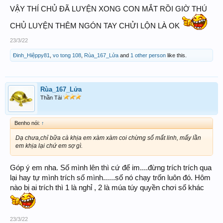
VẬY THÍ CHỦ ĐÃ LUYỆN XONG CON MẮT RỒI GIỜ THÚ
CHỦ LUYỆN THÊM NGÓN TAY CHỬI LỘN LÀ OK
23/3/22
Đinh_Hiệppy81
,
vo tong 108
,
Rùa_167_Lửa
and
1 other person
like this.
Rùa_167_Lửa
Thần Tài
Benho nói:
↑
Dạ chưa,chỉ bữa cà khịa em xàm xàm coi chừng số mất linh, mấy lần
em khịa lại chứ em sợ gì.
Góp ý em nha. Số mình lên thì cứ để im....đừng trích trích qua
lại hay tự mình trích số mình......số nó chạy trốn luôn đó. Hôm
nào bị ai trích thì 1 là nghỉ , 2 là múa túy quyền chơi số khác
23/3/22