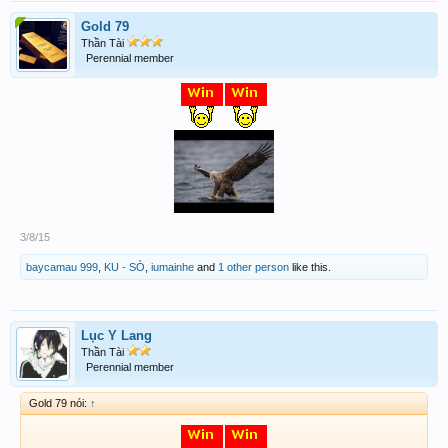
Gold 79
Thần Tài
Perennial member
3/8/15
baycamau 999
,
KU - SÒ
,
iumainhe
and
1 other person
like this.
Lục Y Lang
Thần Tài
Perennial member
Gold 79 nói:
↑