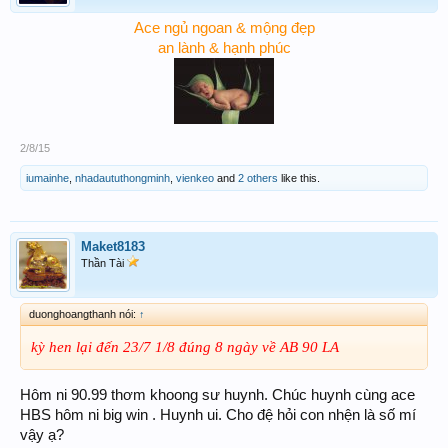
Ace ngủ ngoan & mộng đẹp
an lành & hạnh phúc
2/8/15
iumainhe
,
nhadaututhongminh
,
vienkeo
and
2 others
like this.
Maket8183
Thần Tài
duonghoangthanh nói:
↑
kỳ hen lại đến 23/7 1/8 đúng 8 ngày về AB 90 LA
Hôm ni 90.99 thơm khoong sư huynh. Chúc huynh cùng ace
HBS hôm ni big win . Huynh ui. Cho đệ hỏi con nhện là số mí
vậy ạ?