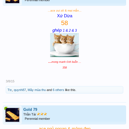
...ace zui zẻ & mai mắn...
Xứ Dừa
58
ghép
1 & 2 & 3
...
mong manh tình buồn ...
358
3/8/15
Ttc
,
quynh87
,
Mây mùa thu
and
6 others
like this.
Gold 79
Thần Tài
Perennial member
ace ngủ ngoan & mộng đẹp