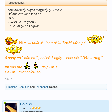
Tai sbobet nói:
↑
hôm nay mấy huynh mấy,mấy tỷ đi mô ?
Để nhà cửa lạnh tanh ah.
BT-VT
25=AB+lô+3c ghep 7
Chúc đại gđ hbs bigwin
Hi Hi ...
chài ai ..hum ni lại THUA nữa gòi
6 ngày ca " dân ca " , chỉ có 1 ngày ...chơi với " Bức tường "
thì sao mà
đây Tài ui
Gl Tài .. thiệt nhiều Tài
3/8/15
iumainhe
,
Cop_Gia
and
Tai sbobet
like this.
Gold 79
Thần Tài
Perennial member