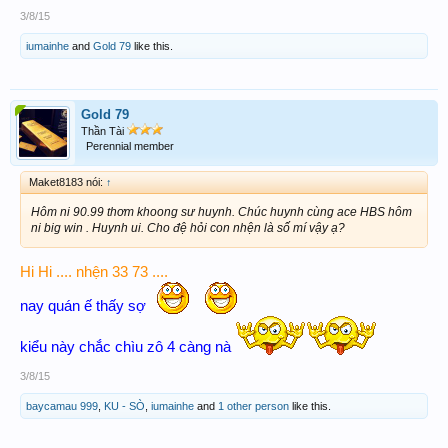
3/8/15
iumainhe
and
Gold 79
like this.
Gold 79
Thần Tài
Perennial member
Maket8183 nói:
↑
Hôm ni 90.99 thơm khoong sư huynh. Chúc huynh cùng ace HBS hôm
ni big win . Huynh ui. Cho đệ hỏi con nhện là số mí vậy ạ?
Hi Hi .... nhện 33 73 ....
nay quán ế thấy sợ
kiểu này chắc chìu zô 4 càng nà
3/8/15
baycamau 999
,
KU - SÒ
,
iumainhe
and
1 other person
like this.