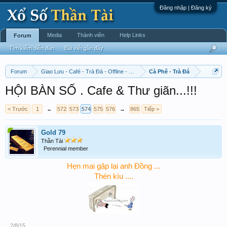
Đăng nhập | Đăng ký
Media
Thành viên
Help Links
Forum
Tìm kiếm diễn đàn
Bài viết gần đây
Forum
Giao Lưu - Café - Trà Đá - Offline - Tỉnh Tò Hihi!
Cà Phê - Trà Đá
HỘI BÀN SỐ . Cafe & Thư giãn...!!!
< Trước
1
←
572
573
574
575
576
→
865
Tiếp >
Gold 79
Thần Tài
Perennial member
Hẹn mai gặp lại anh Đồng ...
Thén kìu ....
2/8/15