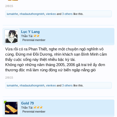
2/8/15
iumainhe
,
nhadaututhongminh
,
vienkeo
and
3 others
like this.
Lục Y Lang
Thần Tài
Perennial member
Vừa rồi có ra Phan Thiết, nghe một chuyện ngộ nghĩnh vô
cùng. Đứng mé Đồi Dương, nhìn khách sạn Bình Minh cảm
thấy cuộc sống này thiệt nhiều bậc kỳ tài.
Không ngờ những năm tháng 2005, 2006 gã trai trẻ ấy đơn
thương độc mã làm rúng động xứ biển ngập nắng gió
2/8/15
iumainhe
,
nhadaututhongminh
,
vienkeo
and
3 others
like this.
Gold 79
Thần Tài
Perennial member