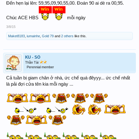
Đến hẹn lại lên: 59,95,09,90,55,00. Đoán 90 ai dè ra 00,95.
Chúc ACE HBS
mỗi ngày
3/8/15
Maket8183
,
iumainhe
,
Gold 79
and
2 others
like this.
KU - SÒ
Thần Tài
Perennial member
Cả tuần bị giam chân ở nhà, ức chế quá đêyyy... ức chế nhất
là pải đợi cửa tên kia mỗi ngày ...