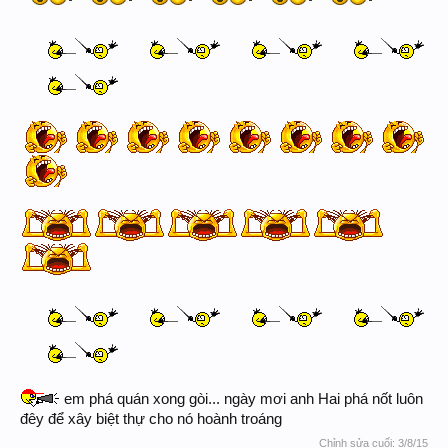
em phá quán xong gòi... ngày mơi anh Hai phá nốt luôn
đêy để xây biệt thự cho nó hoành troáng
Chỉnh sửa cuối:
3/8/15