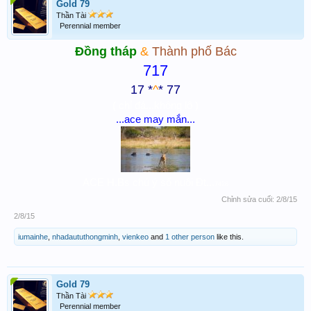
Gold 79
Thần Tài
Perennial member
Đồng tháp
&
Thành phố Bác
717
17 *
^
* 77
( chỉ đá...không lô )
...ace may mắn...
ACE H.Bs chú ý số nuôi Đt...
7428
Chỉnh sửa cuối:
2/8/15
2/8/15
iumainhe
,
nhadaututhongminh
,
vienkeo
and
1 other person
like this.
Gold 79
Thần Tài
Perennial member