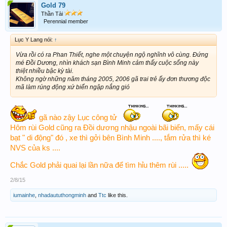
Gold 79
Thần Tài
Perennial member
Lục Y Lang nói:
↑
Vừa rồi có ra Phan Thiết, nghe một chuyện ngộ nghĩnh vô cùng. Đứng
mé Đồi Dương, nhìn khách sạn Bình Minh cảm thấy cuộc sống này
thiệt nhiều bậc kỳ tài.
Không ngờ những năm tháng 2005, 2006 gã trai trẻ ấy đơn thương độc
mã làm rúng động xứ biển ngập nắng gió
gã nào zậy Lục công tử
Hôm rùi Gold cũng ra Đồi dương nhậu ngoài bãi biển, mấy cái
bạt " di động" đó , xe thì gởi bên Bình Minh ...., tắm rửa thì ké
NVS của ks ....
Chắc Gold phải quai lại lần nữa để tìm hỉu thêm rùi .....
2/8/15
iumainhe
,
nhadaututhongminh
and
Ttc
like this.