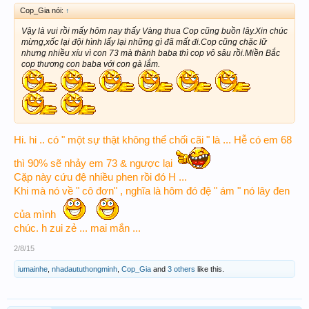
Cop_Gia nói:
↑
Vậy là vui rồi mấy hôm nay thấy Vàng thua Cop cũng buồn lây.Xin chúc
mừng,xốc lại đội hình lấy lại những gì đã mất đi.Cop cũng chặc lữ
nhưng nhiều xíu vì con 73 mà thành baba thì cop vô sâu rồi.Miền Bắc
cop thương con baba với con gà lắm.
Hi. hi .. có " một sự thật không thể chối cãi " là ... Hễ có em 68
thì 90% sẽ nhảy em 73 & ngược lại
Cặp này cứu đệ nhiều phen rồi đó H ...
Khi mà nó về " cô đơn" , nghĩa là hôm đó đệ " ám " nó lây đen
của mình
chúc. h zui zẻ ... mai mắn ...
2/8/15
iumainhe
,
nhadaututhongminh
,
Cop_Gia
and
3 others
like this.