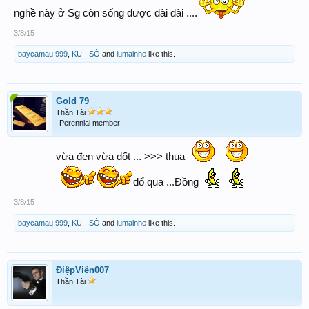
nghề này ở Sg còn sống được dài dài ....
3/8/15
baycamau 999
,
KU - SÒ
and
iumainhe
like this.
Gold 79
Thần Tài
Perennial member
vừa đen vừa dốt ... >>> thua
đổ qua ...Đồng
3/8/15
baycamau 999
,
KU - SÒ
and
iumainhe
like this.
ĐiệpViên007
Thần Tài