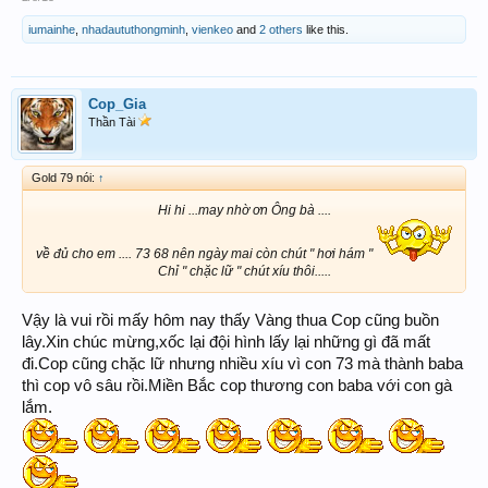
iumainhe
,
nhadaututhongminh
,
vienkeo
and
2 others
like this.
Cop_Gia
Thần Tài
Gold 79 nói:
↑
Hi hi ...may nhờ ơn Ông bà ....
về đủ cho em .... 73 68 nên ngày mai còn chút " hơi hám "
Chỉ " chặc lữ " chút xíu thôi.....​
Vậy là vui rồi mấy hôm nay thấy Vàng thua Cop cũng buồn
lây.Xin chúc mừng,xốc lại đội hình lấy lại những gì đã mất
đi.Cop cũng chặc lữ nhưng nhiều xíu vì con 73 mà thành baba
thì cop vô sâu rồi.Miền Bắc cop thương con baba với con gà
lắm.