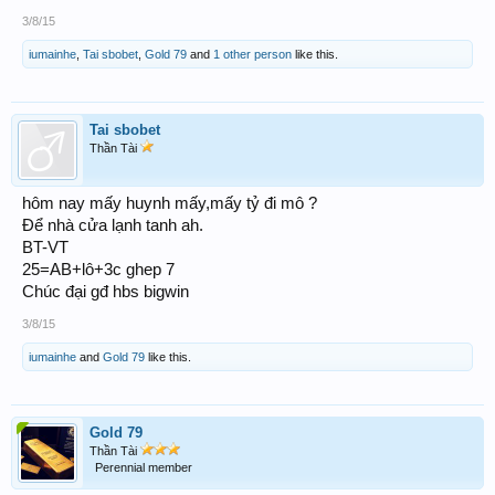
3/8/15
iumainhe
,
Tai sbobet
,
Gold 79
and
1 other person
like this.
Tai sbobet
Thần Tài
hôm nay mấy huynh mấy,mấy tỷ đi mô ?
Để nhà cửa lạnh tanh ah.
BT-VT
25=AB+lô+3c ghep 7
Chúc đại gđ hbs bigwin
3/8/15
iumainhe
and
Gold 79
like this.
Gold 79
Thần Tài
Perennial member