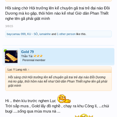
Hồi sáng chờ Hội trưởng lên kể chuyện gã trai trẻ đại náo Đồi
Dương mà ko gặp, thôi hôm nào kể nha! Giờ dân Phan Thiết
nghe tên gã phải giật mình
3/8/15
baycamau 999
,
KU - SÒ
,
iumainhe
and
1 other person
like this.
Gold 79
Thần Tài
Perennial member
Lục Y Lang nói:
↑
Hồi sáng chờ Hội trưởng lên kể chuyện gã trai trẻ đại náo Đồi Dương
mà ko gặp, thôi hôm nào kể nha! Giờ dân Phan Thiết nghe tên gã phải
giật mình
Hi .. thén kìu trước nghen Lục
Trời sắp mưa , Gold lấy đồ nghề , chạy ra khu Công lí, ...chùi
bugi ....sống qua mùa mưa nà ...