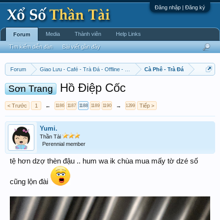
Đăng nhập | Đăng ký
Media
Thành viên
Help Links
Forum
Tìm kiếm diễn đàn
Bài viết gần đây
Forum
Giao Lưu - Café - Trà Đá - Offline - Tỉnh Tò Hihi!
Cà Phê - Trà Đá
Hồ Điệp Cốc
Sơn Trang
< Trước
1
←
→
Tiếp >
1186
1187
1188
1189
1190
1299
Yumi.
Thần Tài
Perennial member
tệ hơn dzợ thèn đậu .. hum wa ik chùa mua mấy tờ dzé số
cũng lộn đài