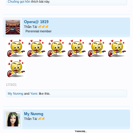
Chuông gọi hồn
thích bài này.
Opera@ 1819
Thần Tài
Perennial member
17/3/21
Mỵ Nương
and
Yumi.
like this.
Mỵ Nương
Thần Tài