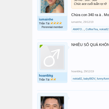
Số mơ . 300 . 380
Chúc ace cuối tuần rự rỡ
Chừa con 340 ra à . Mơ 3
iumainhe
iumainhe
,
29/12/19
Thần Tài
Perennial member
AMATO...
,
CoffeeTea
,
nokia82
NHIỀU SỐ QUÁ KHÔNG B
hoantbkg
,
29/12/19
hoantbkg
nokia82
,
babyBIDV
,
funny/funn
Thần Tài