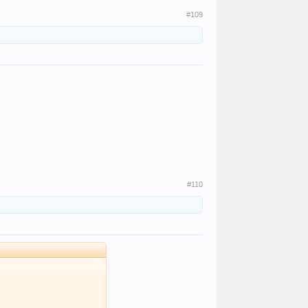
#109
#110