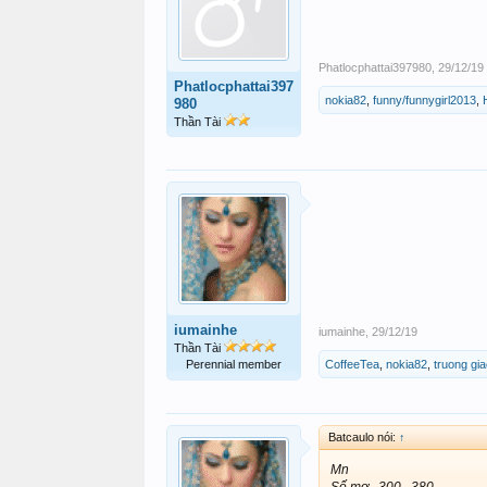
Phatlocphattai397980
,
29/12/19
Phatlocphattai397
nokia82
,
funny/funnygirl2013
,
980
Thần Tài
iumainhe
iumainhe
,
29/12/19
Thần Tài
Perennial member
CoffeeTea
,
nokia82
,
truong gi
Batcaulo nói:
↑
Mn