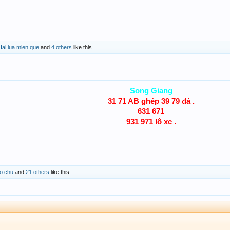
Hai lua mien que
and
4 others
like this.
Song Giang
31 71 AB ghép 39 79 đá .
631 671
931 971 lô xc .
ao chu
and
21 others
like this.