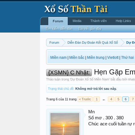
Media
Thành viên
Help Links
Forum
Tìm kiếm diễn đàn
Bài viết gần đây
Forum
Diễn Đàn Dự Đoán Kết Quả Xổ Số
Dự Đ
Miền nam
|
Miền bắc
|
Miền trung
|
Vietlott
|
Thứ hai
Hẹn Gặp Em 
{XSMN} C Nhật:
Thảo luận trong '
Dự Đoán Xổ Số Miền Nam
' bắt đầu bởi
nhat
Trạng thái chủ đề:
Không mở trả lời sau này.
Trang 6 của 11 trang
< Trước
1
←
4
5
6
7
Mn
Số mơ . 300 . 380
Chúc ace cuối tuần rự 