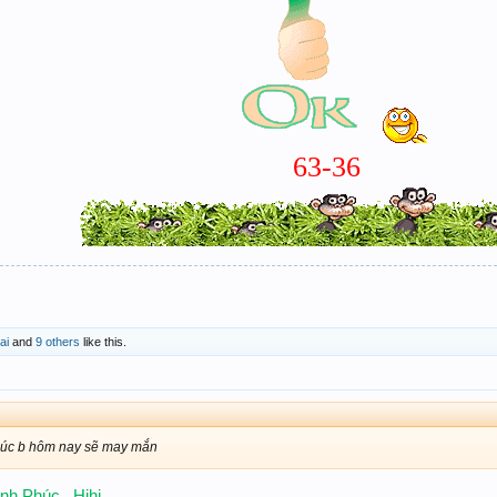
63-36
ai
and
9 others
like this.
húc b hôm nay sẽ may mắn
h Phúc . Hihi