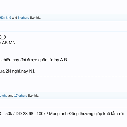
Hiền khô
and
6 others
like this.
8_9
ho AB MN
chiều nay đòi được quần từ tay A.Đ
,ra 2N nghĩ,nay N1
ao chu
and
17 others
like this.
8 _ 50k / DD 28.68_ 100k / Mong anh Đồng thương giúp khổ lắm rồi