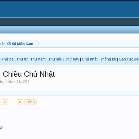
oán Xổ Số Miền Nam
|
Thứ ba
|
Thứ tư
|
Thứ năm
|
Thứ sáu
|
Thứ bảy
|
Chủ nhật
|
Thống kê
|
Gan cực đạ
Chiều Chủ Nhật
do_nhiden
,
28/12/19
.
8
→
11
Tiếp >
rỡ