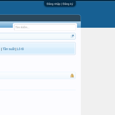
Đăng nhập | Đăng ký
i
|
Tần suất
|
Lô tô