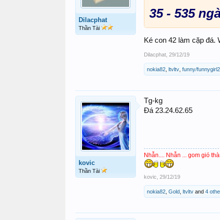
35 - 535 ng
Dilacphat
Thần Tài
Ké con 42 làm cặp đá. 
Dilacphat
,
29/12/19
nokia82
,
ltvltv
,
funny/funnygirl
Tg-kg
Đá 23.24.62.65
Nhẫn.... Nhẫn ... gom gió thà
kovic
Thần Tài
kovic
,
29/12/19
nokia82
,
Gold
,
ltvltv
and
4 othe