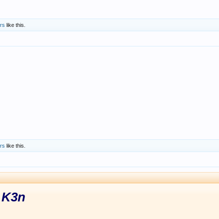
rs
like this.
rs
like this.
 K3n