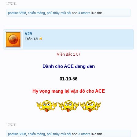
17/7/11
phatloc6868
,
chiến thắng
,
phù thủy mũi dài
and
4 others
like this.
V29
Thần Tài
Miền Bắc
17/7
Dành cho ACE đang đen
01-10-56
Hy vọng mang lại vận đỏ cho ACE
17/7/11
phatloc6868
,
chiến thắng
,
phù thủy mũi dài
and
3 others
like this.