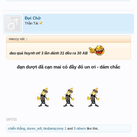
Đợi Chờ
Thần Tài
meccy nói:
↑
đau quá huynh ơi! 3 lần đánh 31 dều ra 30 AB
đạn dượt đã cạn mai có đầy đó un ơi - dám chắc
16/7/11
chiến thắng
,
durex_w9
,
bin&amp;tony 1
and
3 others
like this.