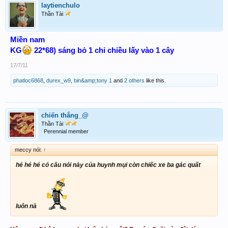
laytienchulo
Thần Tài
Miền nam
KG
22*68) sáng bỏ 1 chỉ chiều lấy vào 1 cây
17/7/11
phatloc6868
,
durex_w9
,
bin&amp;tony 1
and
2 others
like this.
chiến thắng_@
Thần Tài
Perennial member
meccy nói:
↑
hé hé hé có câu nói này của huynh mụi còn chiếc xe ba gác quất
luôn nà