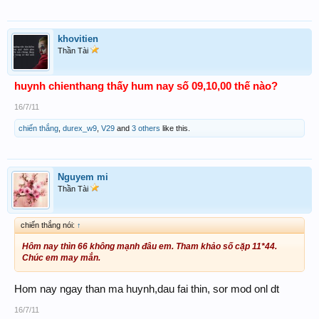
khovitien
Thần Tài
huynh chienthang thấy hum nay số 09,10,00 thế nào?
16/7/11
chiến thắng
,
durex_w9
,
V29
and
3 others
like this.
Nguyem mi
Thần Tài
chiến thắng nói:
↑
Hôm nay thìn 66 không mạnh đâu em. Tham khảo số cặp 11*44.
Chúc em may mắn.
Hom nay ngay than ma huynh,dau fai thin, sor mod onl dt
16/7/11