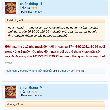
chiến thắng_@
Thần Tài
Perennial member
lodelucky nói:
↑
Huynh Chiến Thắng ơi còn 10 và 09 thì seo hả huynh? hôm nay mụi
định đánh tiếp 66 10 09 . 10 66 mụi nuôi mệt quá rùi. thanks huynh.
Hnay huynh không có căp đá nèo hả huynh?
Hôm mạnh số 10 nha muội, 09 nuôi 3 ngày, từ 17=>19/7/2011. Số 66 nuôi
trong vòng 2 ngày nữa nha. Hôm nay muội có thể tham khảo mấy số
này để đá vòng nha 10*15*68*81*99. Chúc muội thắng lớn hôm nay nhé!
17/7/11
oanhoanh
,
lodelucky
,
phù thủy mũi dài
and
1 other person
like this.
chiến thắng_@
Thần Tài
Perennial member
durex_w9 nói:
↑