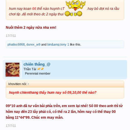
hum nay koan
66
thế nào huynh cT
.hay bỏ đợi nó ra rầu
chơi típ .đệ mới theo đc 2 ngày thui
Nuôi thêm 2 ngày nữa nha em!
17/7/11
phatloc6868
,
durex_w9
and
bin&amp;tony 1
like this.
chiến thắng_@
Thần Tài
Perennial member
khovitien nói:
↑
huynh chienthang thấy hum nay số 09,10,00 thế nào?
09*10 anh đã tư vấn bài phía trên, em xem lại nhé! Số 00 theo anh thì từ
hôm nay đến 23 tây phải có, có thể ra 2 lần, hôm nay có thể thay 00
bằng 11*44*99. Chúc em may mắn.
17/7/11