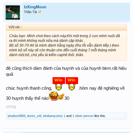
IzKingMoon
Thần Tài
V29 nói:
↑
Chào bạn .Mình chơi theo cách này.Khi một trong 2 con mình nuôi đã
ra thì mình không nuôi nữa.mà đánh cặp khác ,
Bộ số 30-70-90 là mình đánh hằng ngày (Ra rồi vẫn đánh tiếp ) theo
mình bộ số này sẽ còn thuận cho đến cuối tháng 7.mỗi tháng mình
đánh một bộ ,chủ yếu là kiếm caphê thôi .thân.
đệ cũng thích dàm đánh của huynh và của huynh bkm.rất hiệu
quả
chúc huynh thanh công,
.hôm nay đệ nghiêng về
30 huynh thấy thế nào
30
17/7/11
phatloc6868
,
durex_w9
,
bin&amp;tony 1
and
1 other person
like this.