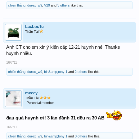
chiến thắng
,
durex_w9
,
V29
and
3 others
like this.
LacLocTu
Thần Tài
Anh CT cho em xin ý kiến cặp 12-21 huynh nhé. Thanks
huynh nhiều.
16/7/11
chiến thắng
,
durex_w9
,
bin&amp;tony 1
and
2 others
like this.
meccy
Thần Tài
Perennial member
đau quá huynh ơi! 3 lần đánh 31 dều ra 30 AB
16/7/11
chiến thắng
,
durex_w9
,
bin&amp;tony 1
and
3 others
like this.