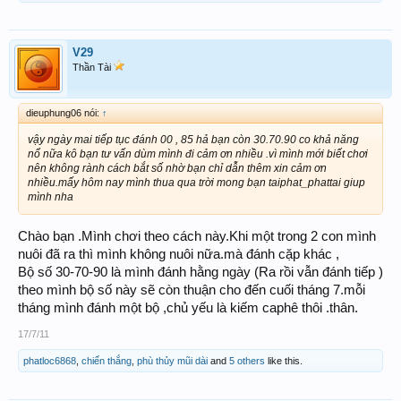
V29
Thần Tài
dieuphung06 nói:
↑
vậy ngày mai tiếp tục đánh 00 , 85 hả bạn còn 30.70.90 co khả năng
nổ nữa kô bạn tư vấn dùm mình đi cảm ơn nhiều .vì mình mới biết chơi
nên không rành cách bắt số nhờ bạn chỉ dẫn thêm xin cảm ơn
nhiều.mấy hôm nay mình thua qua trời mong bạn taiphat_phattai giup
mình nha
Chào bạn .Mình chơi theo cách này.Khi một trong 2 con mình
nuôi đã ra thì mình không nuôi nữa.mà đánh cặp khác ,
Bộ số 30-70-90 là mình đánh hằng ngày (Ra rồi vẫn đánh tiếp )
theo mình bộ số này sẽ còn thuận cho đến cuối tháng 7.mỗi
tháng mình đánh một bộ ,chủ yếu là kiếm caphê thôi .thân.
17/7/11
phatloc6868
,
chiến thắng
,
phù thủy mũi dài
and
5 others
like this.