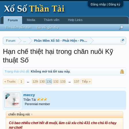
Đăng nhập | Đăng ký
Media
Thành viên
Help Links
Forum
Tìm kiếm diễn đàn
Bài viết gần đây
Forum
...
Phần Mềm Xổ Số - Phát Hiện - Phát Triển
Hạn chế thiệt hại trong chăn nuôi Kỹ
thuật Số
Trạng thái chủ đề:
Không mở trả lời sau này.
< Trước
1
←
129
130
131
132
133
→
137
Tiếp >
meccy
Thần Tài
Perennial member
chiến thắng nói:
↑
Có bao nhiêu chơi hết đi muội, làm cái xỉu chủ 431 cho chủ lô chạy
nợ chơi!