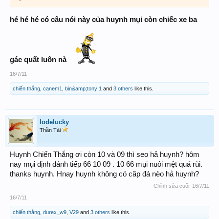
hé hé hé có câu nói này của huynh mụi còn chiếc xe ba
gác quất luôn nà
16/7/11
chiến thắng
,
canem1
,
bin&amp;tony 1
and
3 others
like this.
lodelucky
Thần Tài
Huynh Chiến Thắng ơi còn 10 và 09 thì seo hả huynh? hôm
nay mụi định đánh tiếp 66 10 09 . 10 66 mụi nuôi mệt quá rùi.
thanks huynh. Hnay huynh không có căp đá nèo hả huynh?
Chỉnh sửa cuối:
16/7/11
16/7/11
chiến thắng
,
durex_w9
,
V29
and
3 others
like this.