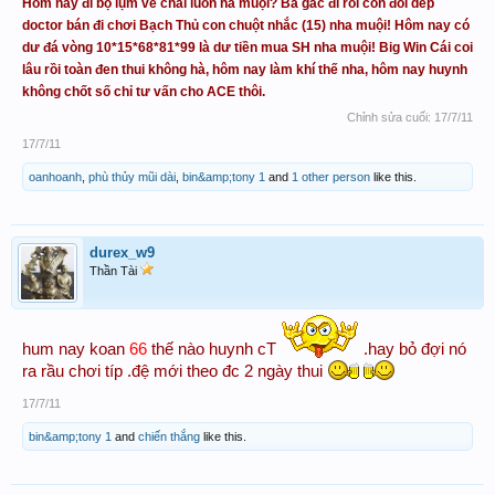
Hôm nay đi bộ lụm ve chai luôn hả muội? Ba gác đi rồi còn đôi dép
doctor bán đi chơi Bạch Thủ con chuột nhắc (15) nha muội! Hôm nay có
dư đá vòng 10*15*68*81*99 là dư tiền mua SH nha muội! Big Win Cái coi
lâu rồi toàn đen thui không hà, hôm nay làm khí thế nha, hôm nay huynh
không chốt số chỉ tư vấn cho ACE thôi.
Chỉnh sửa cuối:
17/7/11
17/7/11
oanhoanh
,
phù thủy mũi dài
,
bin&amp;tony 1
and
1 other person
like this.
durex_w9
Thần Tài
hum nay koan
66
thế nào huynh cT
.hay bỏ đợi nó
ra rầu chơi típ .đệ mới theo đc 2 ngày thui
17/7/11
bin&amp;tony 1
and
chiến thắng
like this.