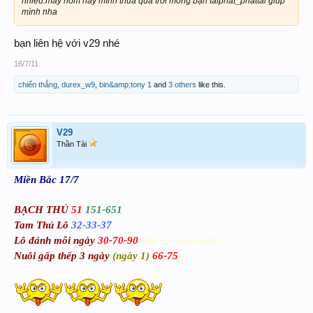
nhiều.mấy hôm nay mình thua qua trời mong bạn taiphat_phattai giup
mình nha
bạn liên hệ với v29 nhé
16/7/11
chiến thắng
,
durex_w9
,
bin&amp;tony 1
and
3 others
like this.
V29
Thần Tài
Miền Bắc 17/7
BẠCH THỦ
51
151-651
Tam Thủ Lô
32-33-37
Lô đánh mỗi ngày
30-70-90
(Ra rồi vẫn đánh )
Nuôi gấp thếp 3 ngày
(ngày 1)
66-75