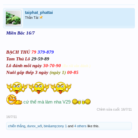
taiphat_phattai
Thần Tài
Miền Bắc 16/7
BẠCH THỦ
79
379-879
Tam Thủ Lô
29-59-89
Lô đánh mỗi ngày
30-70-90
(Ra rồi vẫn đánh )
Nuôi gấp thếp 3 ngày
(ngày 1)
00
-85
cứ thế mà làm nha V29
Chỉnh sửa cuối:
16/7/11
16/7/11
chiến thắng
,
durex_w9
,
bin&amp;tony 1
and
4 others
like this.