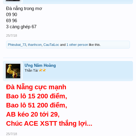
Đà nẵng trong mơ
09 90
69 96
3 càng ghép 67
25/7/18
Phieubat_73
,
thanhcon
,
CauTaiLoc
and
1 other person
like this.
Ưng Năm Hoàng
Thần Tài
Đà Nẵng cực mạnh
Bao lô 15 200 điểm,
Bao lô 51 200 điểm,
AB kéo 20 tới 29,
Chúc ACE XSTT thắng lợi...
25/7/18