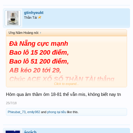
gtinhyeukt
Thần Tài
Ưng Năm Hoàng nói:
↑
Đà Nẵng cực mạnh
Bao lô 15 200 điểm,
Bao lô 51 200 điểm,
AB kéo 20 tới 29,
Chúc ACE XỔ SỐ THẦN TÀI thắng
Click to expand...
lợi...
Hôm qua âm thầm ôm 18-81 thế vẫn mis, không biết nay tn
25/7/18
Phieubat_73
,
emily982
and
phong tại tiêu
like this.
áorách