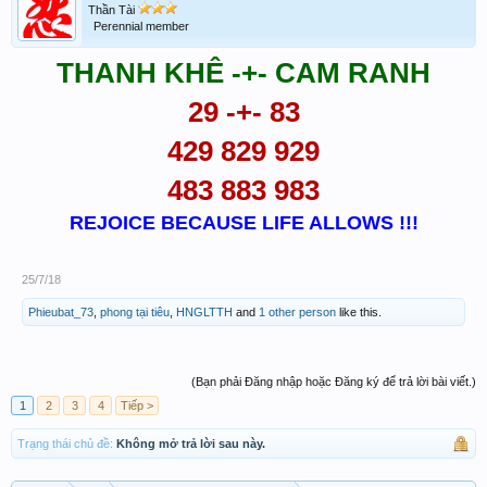
67,68,69,70,71,72,73,74,75,76,77,78,79,81,82,83,84,86,87,88,89,91,9
Thần Tài
2,93,96,97,98
Perennial member
GĐB
THANH KHÊ -+- CAM RANH
(72) số
02,03,07,08,11,12,13,16,17,18,20,21,22,23,24,25,26,27,28,29,30,31,3
29 -+- 83
2,33,34,35,36,37,38,39,42,43,44,47,48,49,52,53,57,58,61,62,63,66,67,
68,70,71,72,73,74,75,76,77,78,79,80,81,82,83,84,85,86,87,88,89,92,9
429 829 929
3,94,97,98,99
483 883 983
REJOICE BECAUSE LIFE ALLOWS !!!
25/7/18
Phieubat_73
,
phong tại tiêu
,
HNGLTTH
and
1 other person
like this.
(Bạn phải Đăng nhập hoặc Đăng ký để trả lời bài viết.)
1
2
3
4
Tiếp >
Trạng thái chủ đề:
Không mở trả lời sau này.