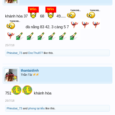
khánh hòa 37
68
49.....
đà nằng 83 42. 3 càng 5 7
25/7/18
Phieubat_73
and
DocThu877
like this.
thantaidinh
Thần Tài
751
khánh hòa
25/7/18
Phieubat_73
and
phong tại tiêu
like this.