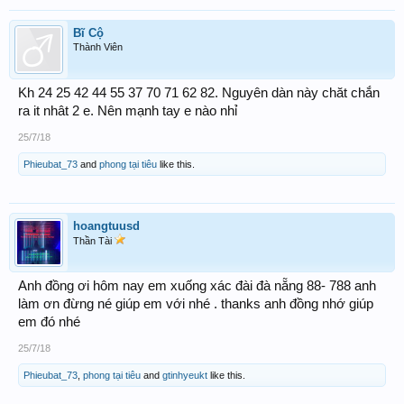
Bĩ Cộ
Thành Viên
Kh 24 25 42 44 55 37 70 71 62 82. Nguyên dàn này chăt chắn
ra it nhât 2 e. Nên mạnh tay e nào nhỉ
25/7/18
Phieubat_73
and
phong tại tiêu
like this.
hoangtuusd
Thần Tài
Anh đồng ơi hôm nay em xuống xác đài đà nẵng 88- 788 anh
làm ơn đừng né giúp em với nhé . thanks anh đồng nhớ giúp
em đó nhé
25/7/18
Phieubat_73
,
phong tại tiêu
and
gtinhyeukt
like this.