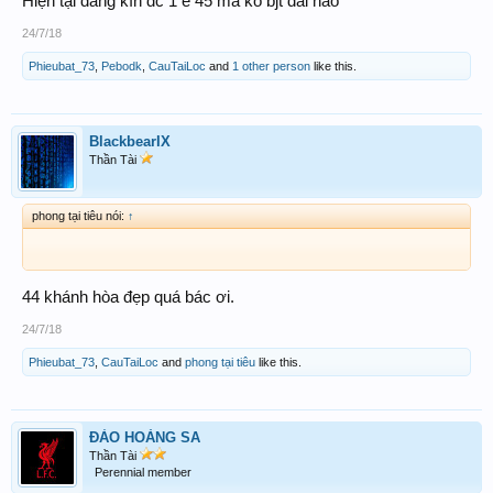
Hiện tại đang kín đc 1 e 45 mà ko bjt đài nào
24/7/18
Phieubat_73
,
Pebodk
,
CauTaiLoc
and
1 other person
like this.
BlackbearIX
Thần Tài
phong tại tiêu nói:
↑
44 khánh hòa đẹp quá bác ơi.
24/7/18
Phieubat_73
,
CauTaiLoc
and
phong tại tiêu
like this.
ĐẢO HOÀNG SA
Thần Tài
Perennial member