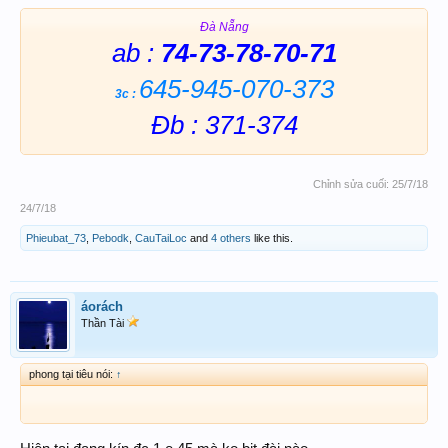
Đà Nẵng
ab :
74-73-78-70-71
645-945-0
70-373
3c :
Đb : 371-374
Chỉnh sửa cuối:
25/7/18
24/7/18
Phieubat_73
,
Pebodk
,
CauTaiLoc
and
4 others
like this.
áorách
Thần Tài
phong tại tiêu nói:
↑