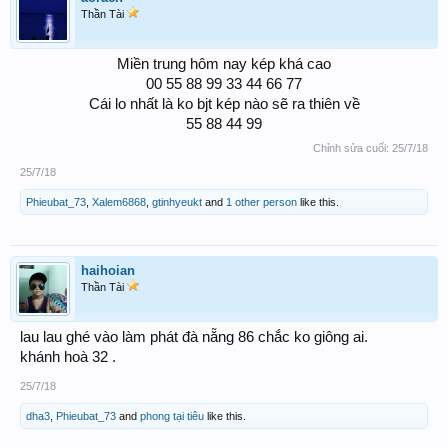
Thần Tài
Miền trung hôm nay kép khá cao
00 55 88 99 33 44 66 77
Cái lo nhất là ko bjt kép nào sẽ ra thiên về
55 88 44 99​
Chỉnh sửa cuối:
25/7/18
25/7/18
Phieubat_73
,
Xalem6868
,
gtinhyeukt
and
1 other person
like this.
haihoian
Thần Tài
lau lau ghé vào làm phát đà nẵng 86 chắc ko giông ai.
khánh hoà 32 .
25/7/18
dha3
,
Phieubat_73
and
phong tại tiêu
like this.