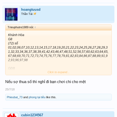
hoangtuusd
Thần Tài
Trieuphutre1989 nói:
↑
Khánh Hòa
G8
(72) số
01,02,06,07,10,12,13,14,15,17,18,19,20,21,22,23,24,25,26,27,28,29,3
1,32,33,34,36,37,38,39,41,42,43,46,47,48,51,52,56,57,60,62,63,64,65,
67,68,69,70,71,72,73,74,75,76,77,78,79,81,82,83,84,86,87,88,89,91,9
2,93,96,97,98
GĐB
Click to expand...
(72) số
03,04,08,09,12,13,14,17,18,19,21,22,23,24,26,27,28,29,30,31,32,33,3
4,35,36,37,38,39,40,41,42,43,45,46,47,48,53,54,58,59,62,63,64,67,68,
Nếu sợ thua số thì nghỉ đi bạn chơi chi cho mệt
69,71,72,73,74,76,77,78,79,80,81,82,83,84,85,86,87,88,89,90,91,92,9
3,95,96,97,98
25/7/18
Phieubat_73
and
phong tại tiêu
like this.
Đà nẵng
G8
(72) số
01,02,06,07,10,12,13,14,15,17,18,19,20,21,22,23,24,25,26,27,28,29,3
1,32,33,34,36,37,38,39,41,42,43,46,47,48,51,52,56,57,60,62,63,64,65,
cubin1234567