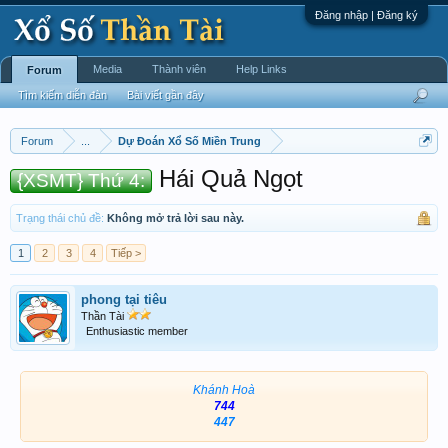
Đăng nhập | Đăng ký
Media
Thành viên
Help Links
Forum
Tìm kiếm diễn đàn
Bài viết gần đây
Forum
...
Dự Đoán Xổ Số Miền Trung
Hái Quả Ngọt
{XSMT} Thứ 4:
Trạng thái chủ đề:
Không mở trả lời sau này.
1
2
3
4
Tiếp >
phong tại tiêu
Thần Tài
Enthusiastic member
Khánh Hoà
744
447