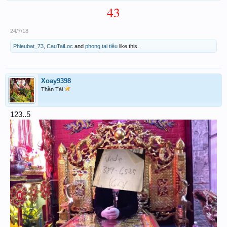
43
24/7/18
Phieubat_73
,
CauTaiLoc
and
phong tại tiêu
like this.
Xoay9398
Thần Tài
123..5