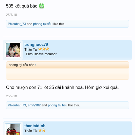
535 kết quá bác
25/7/18
Phieubat_73
and
phong tại tiêu
like this.
trungnuoc79
Thần Tài
Enthusiastic member
phong tại tiêu nói:
↑
Cho mượn con 71 lót 35 đài khánh hoà. Hôm giờ xui quá.
25/7/18
Phieubat_73
,
emily982
and
phong tại tiêu
like this.
thantaidinh
Thần Tài