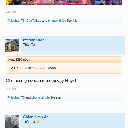
24/7/18
Phieubat_73
,
CauTaiLoc
and
phong tại tiêu
like this.
htctinhbuon
Thần Tài
Xoay9398 nói:
↑
123..5
View attachment 145007
Cho hỏi điện ở đâu mà đẹp vậy Huynh
25/7/18
Phieubat_73
and
phong tại tiêu
like this.
Chienlevan.dh
Thần Tài