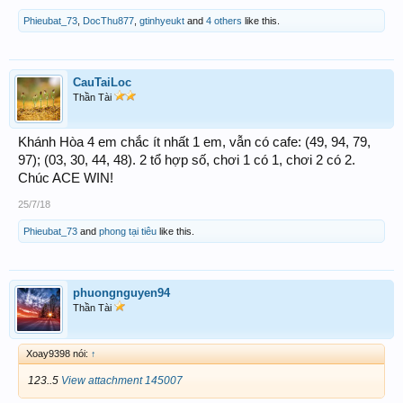
Phieubat_73
,
DocThu877
,
gtinhyeukt
and
4 others
like this.
CauTaiLoc
Thần Tài
Khánh Hòa 4 em chắc ít nhất 1 em, vẫn có cafe: (49, 94, 79,
97); (03, 30, 44, 48). 2 tổ hợp số, chơi 1 có 1, chơi 2 có 2.
Chúc ACE WIN!
25/7/18
Phieubat_73
and
phong tại tiêu
like this.
phuongnguyen94
Thần Tài
Xoay9398 nói:
↑
123..5
View attachment 145007