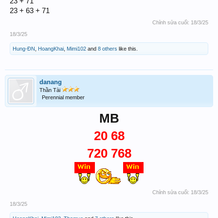
23 + 71
23 + 63 + 71
Chỉnh sửa cuối:
18/3/25
18/3/25
Hung-ĐN
,
HoangKhai
,
Mimi102
and
8 others
like this.
danang
Thần Tài
Perennial member
MB
20 68
720 768
Chỉnh sửa cuối:
18/3/25
18/3/25