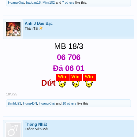
HoangKhai
,
bapbap18
,
Mimi102
and
7 others
like this.
Anh 3 Đầu Bạc
Thần Tài
MB 18/3
06 706
Đá 06 01
Dứt
18/3/25
thinhlq93
,
Hung-ĐN
,
HoangKhai
and
10 others
like this.
Thống Nhất
Thành Viên Mới