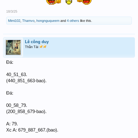
18/3/25
Mimi102
,
Thamvo
,
hongnguqueem
and
4 others
like this.
Lê công duy
Thần Tài
Đá:
40_51_63.
(440_851_663-bao).
Đá:
00_58_79.
(200_858_679-bao).
A: 79.
Xc A: 679_887_667.(bao).