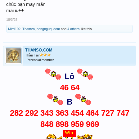
chúc bạn may mắn
mãi iu++
18/3/25
Mimi102
,
Thamvo
,
hongnguqueem
and
4 others
like this.
THANSO.COM
Thần Tài
Perennial member
Lô
46 64
B
282 292 343 363 454 464 727 747
848 898 959 969