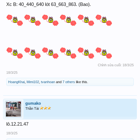
Xc B: 40_440_640 lót 63_663_863. (Bao).
Chỉnh sửa cuối:
18/3/25
18/3/25
HoangKhai
,
Mimi102
,
tvanhoan
and
7 others
like this.
gumako
Thần Tài
lô.12.21.47
18/3/25