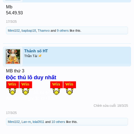
Mb
54.49.93
17/3/25
Mimi102
,
bapbap18
,
Thamvo
and
9 others
like this.
Thánh số HT
Thần Tài
MB thứ 3
Độc thủ lô duy nhất
66 lót 47
Ai thích thì ghi 3c lô:+1,6,7
Chỉnh sửa cuối:
18/3/25
17/3/25
Mimi102
,
Lan-m
,
lola0911
and
10 others
like this.