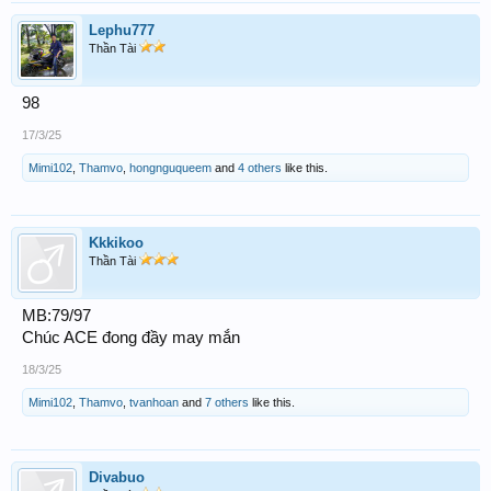
Lephu777
Thần Tài
98
17/3/25
Mimi102
,
Thamvo
,
hongnguqueem
and
4 others
like this.
Kkkikoo
Thần Tài
MB:79/97
Chúc ACE đong đầy may mắn
18/3/25
Mimi102
,
Thamvo
,
tvanhoan
and
7 others
like this.
Divabuo