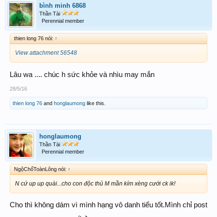
bình minh 6868
Thần Tài
Perennial member
thien long 76 nói:
↑
View attachment 56548
Lâu wa .... chúc h sức khỏe và nhìu may mắn
28/5/16
thien long 76
and
honglaumong
like this.
honglaumong
Thần Tài
Perennial member
NgộChổToànLông nói:
↑
N cứ up up quài...cho con độc thủ M mần kím xèng cưới ck ik!
Cho thì không dám vì mình hạng vô danh tiểu tốt.Mình chỉ post