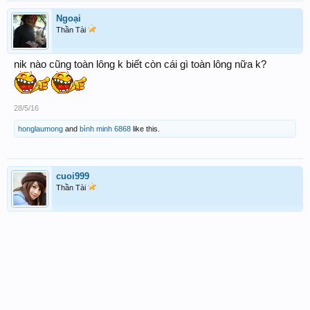
Ngoại
Thần Tài
nik nào cũng toàn lông k biết còn cái gì toàn lông nữa k?
28/5/16
honglaumong
and
bình minh 6868
like this.
cuoi999
Thần Tài