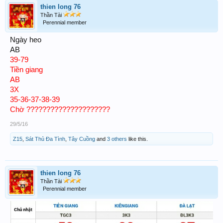
thien long 76
Thần Tài
Perennial member
Ngày heo
AB
39-79
Tiền giang
AB
3X
35-36-37-38-39
Chờ ?????????????????????
29/5/16
Z15
,
Sát Thủ Đa Tình
,
Tây Cuồng
and
3 others
like this.
thien long 76
Thần Tài
Perennial member