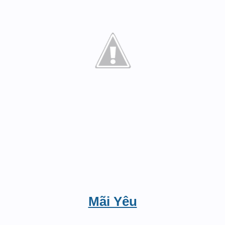
Mãi Yêu