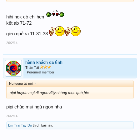
hihi hok có chi hen
kết ab 71-72
gieo quẻ ra 11-31-33
26/2/14
hành khách đa tình
Thần Tài
Perennial member
Nu tuong tai nói:
↑
pipi huynh mụi đi ngeo đây chóng mẹc quá,hic
pipi chúc mụi ngủ ngon nha
26/2/14
Em Trai Tay Do
thích bài này.