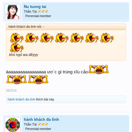
Nu tuong tai
Thần Tài
Perennial member
hành khách đa tình nói:
↑
khó ngủ wa đêyyy
áaaaaaaaaaaaaaaaa ươ`c gì trúng xĩu cảo
26/2/14
hành khách đa tình
thích bài này.
hành khách đa tình
Thần Tài
Perennial member