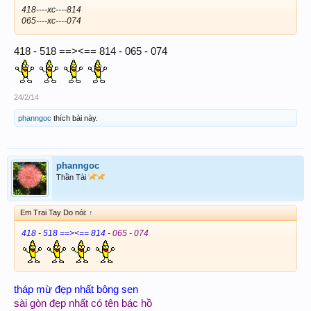
418----xc----814
065----xc----074
418 - 518 ==><== 814 - 065 - 074
24/2/14
phanngoc
thích bài này.
phanngoc
Thần Tài
Em Trai Tay Do nói:
↑
418 - 518 ==><== 814
-
065 - 074
tháp mừ đẹp nhất bông sen
sài gòn đẹp nhất có tên bác hồ