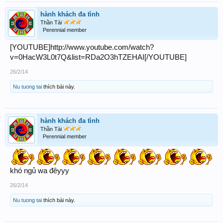
hành khách đa tình
Thần Tài
Perennial member
[YOUTUBE]http://www.youtube.com/watch?
v=0HacW3L0t7Q&list=RDa2O3hTZEHAI[/YOUTUBE]
26/2/14
Nu tuong tai
thích bài này.
hành khách đa tình
Thần Tài
Perennial member
khó ngủ wa đêyyy
26/2/14
Nu tuong tai
thích bài này.