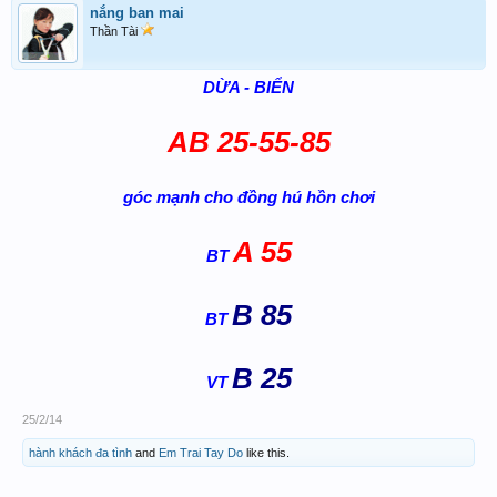
nắng ban mai
Thần Tài
DỪA - BIỂN
AB 25-55-85
góc mạnh cho đồng hú hồn chơi
A 55
BT
B 85
BT
B 25
VT
25/2/14
hành khách đa tình
and
Em Trai Tay Do
like this.