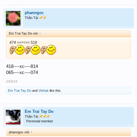
phanngoc
Thần Tài
Em Trai Tay Do nói:
↑
474 ==><== 518
418----xc----814
065----xc----074
24/2/14
Em Trai Tay Do
and
Vinhak
like this.
Em Trai Tay Do
Thần Tài
Perennial member
phanngoc nói:
↑