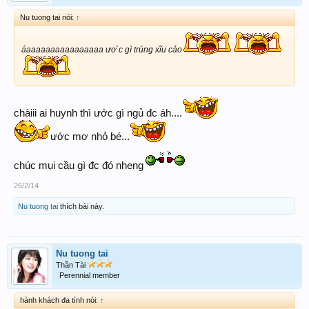
Nu tuong tai nói:
↑
áaaaaaaaaaaaaaaaa ươ`c gì trúng xĩu cảo
chàiii ai huynh thì ước gì ngủ đc áh....
ước mơ nhỏ bé...
chúc mụi cầu gì đc đó nheng
26/2/14
Nu tuong tai
thích bài này.
Nu tuong tai
Thần Tài
Perennial member
hành khách đa tình nói:
↑