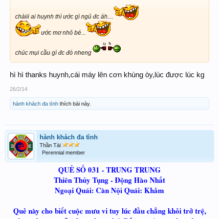
chàiii ai huynh thì ước gì ngủ đc áh....
ước mơ nhỏ bé...
chúc mụi cầu gì đc đó nheng
hì hì thanks huynh,cái máy lên cơn khùng òy,lúc được lúc kg
26/2/14
hành khách đa tình
thích bài này.
hành khách đa tình
Thần Tài
Perennial member
QUẺ SỐ 031 - TRUNG TRUNG
Thiên Thủy Tụng - Động Hào Nhất
Ngoại Quái: Càn Nội Quái: Khảm
Quẻ này cho biết cuộc mưu vi tuy lúc đầu chẳng khỏi trở trệ,