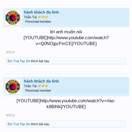
hành khách đa tình
Thần Tài
Perennial member
lời anh muốn nói
[YOUTUBE]http://www.youtube.com/watch?
v=Q0NOjpzFmCE[/YOUTUBE]​
4/3/14
Em Trai Tay Do
thích bài này.
hành khách đa tình
Thần Tài
Perennial member
[YOUTUBE]http://www.youtube.com/watch?v=rIas-
k8BiNk[/YOUTUBE]​
8/3/14
Em Trai Tay Do
thích bài này.