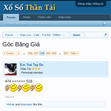
Đăng nhập | Đăng ký
Media
Thành viên
Help Links
Forum
Tìm kiếm diễn đàn
Bài viết gần đây
Forum
Giao Lưu - Café - Trà Đá - Offline - Tỉnh Tò Hihi!
Spam
Góc Băng Giá
< Trước
1
←
296
297
298
299
300
→
307
Tiếp >
Em Trai Tay Do
Thần Tài
Perennial member
474 ==><== 518
24/2/14
Vinhak
and
phanngoc
like this.