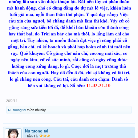
nhưng lâu sau vẫn được thuận lợi. Rất nên tùy cơ phán đoán
mà hành động, chớ có dùng dằng do dự mà lở việc, khiến luôn
tuổi già nua, ngồi than thân thở phận. Ý quẻ dạy rằng: Việc
cầu xin của người, bỏ chẳng đành mà làm thì khó. Vậy cứ cố
gắng ráng sức tiến tới đi, để khỏi băn khoăn còn thành công
hay thất bại, do Trời an bày cho mà thôi, lo lắng làm chi cho
mệt trí. Tuy nhiên, ta muốn thành đạt việc gì cũng phải cố
gắng, bền chí, có kế hoạch và phối hợp hoàn cảnh thì mới nên
vậy. Quẻ khuyên: Cố gắng chớ nản chí, cócông mài sắc, có
ngày nên kim, cứ cố sức mình, rồi cũng có ngày cũng được
hưởng công xứng đáng, lo gì. Cuộc đời là một trường thử
thách của con người. Hay dở đều ở đó, chỉ sợ không có tài trí,
lo gì chẳng nên công. Cầu tài, cầu danh còn chậm. Đánh số
hên xui không có lợi. Số hên:
11-33-31-10
26/2/14
Nu tuong tai
thích bài này.
Nu tuong tai
Thần Tài