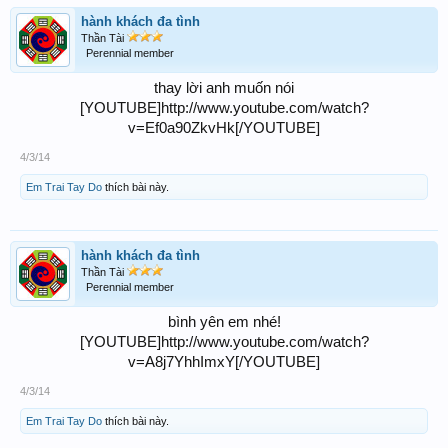
hành khách đa tình
Thần Tài
Perennial member
thay lời anh muốn nói
[YOUTUBE]http://www.youtube.com/watch?
v=Ef0a90ZkvHk[/YOUTUBE]​
4/3/14
Em Trai Tay Do
thích bài này.
hành khách đa tình
Thần Tài
Perennial member
bình yên em nhé!
[YOUTUBE]http://www.youtube.com/watch?
v=A8j7YhhImxY[/YOUTUBE]​
4/3/14
Em Trai Tay Do
thích bài này.