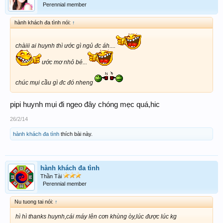
Perennial member
hành khách đa tình nói:
↑
chàiii ai huynh thì ước gì ngủ đc áh....
ước mơ nhỏ bé...
chúc mụi cầu gì đc đó nheng
pipi huynh mụi đi ngeo đây chóng mẹc quá,hic
26/2/14
hành khách đa tình
thích bài này.
hành khách đa tình
Thần Tài
Perennial member
Nu tuong tai nói:
↑
hì hì thanks huynh,cái máy lên cơn khùng òy,lúc được lúc kg