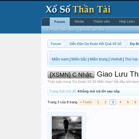
Media
Thành viên
Help Links
Forum
Tìm kiếm diễn đàn
Bài viết gần đây
Forum
Diễn Đàn Dự Đoán Kết Quả Xổ Số
Dự Đ
Miền nam
|
Miền bắc
|
Miền trung
|
Vietlott
|
Thứ hai
Giao Lưu Th
{XSMN} C Nhật:
Thảo luận trong '
Dự Đoán Xổ Số Miền Nam
' bắt đầu bởi
hien
Trạng thái chủ đề:
Không mở trả lời sau này.
Trang 3 của 8 trang
< Trước
1
2
3
4
5
6