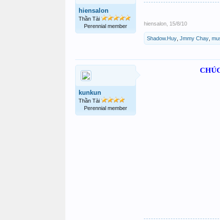
hiensalon
Thần Tài
hiensalon
,
15/8/10
Perennial member
Shadow.Huy
,
Jmmy Chay
,
mu
CHÚC
kunkun
Thần Tài
Perennial member