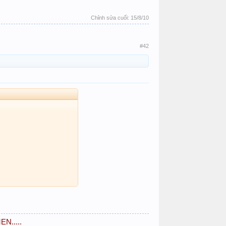
Chỉnh sửa cuối:
15/8/10
#42
N.....