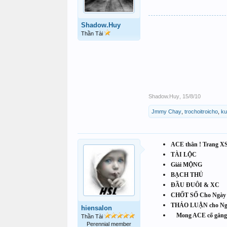
Shadow.Huy
Thần Tài
Shadow.Huy
,
15/8/10
Jmmy Chay
,
trochoitroicho
,
ku
ACE thân ! Trang XST
TÀI LỘC
Giải MỘNG
BẠCH THỦ
ĐẦU ĐUÔI & XC
CHỐT SỐ Cho Ngà
THẢO LUẬN cho N
hiensalon
Mong ACE cố gắng 
Thần Tài
Perennial member