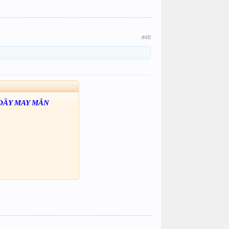
#48
 ĐẦY MAY MẮN