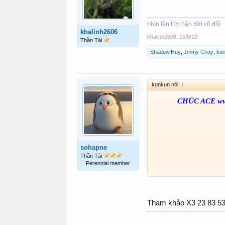
nhìn lên trời hận đời vô đối
khalinh2606
khalinh2606
,
15/8/10
Thần Tài
Shadow.Huy
,
Jmmy Chay
,
ku
kunkun nói:
↑
CHÚC ACE ww
sohapne
Thần Tài
Perennial member
Tham khảo X3 23 83 5