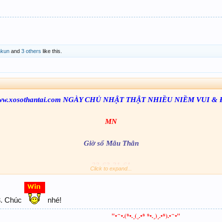
nkun
and
3 others
like this.
w.xosothantai.com NGÀY CHỦ NHẬT THẬT NHIỀU NIỀM VUI &
MN
Giờ sổ Mâu Thân
23-63-21-61
Click to expand...
623-263-321-561
A-B: 13-33-73-96
3. Chúc
nhé!
ACE Kham Khảo
"•´`•.(*•.¸(¸.•* *•.¸)¸.•*).•´`•"