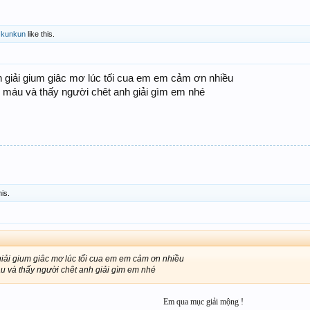
d
kunkun
like this.
h giải gium giâc mơ lúc tối cua em em cảm ơn nhiều
 máu và thấy người chêt anh giải gìm em nhé
his.
iải gium giâc mơ lúc tối cua em em cảm ơn nhiều
u và thấy người chêt anh giải gìm em nhé
Em qua mục giải mộng !