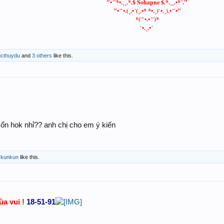
"•´¨*•.¸¸.*.$ Sohapne $.*.¸¸.•*¨."
Chúc Tất Cả BIG WIN
"•´`•.(¸.•´(¸.•* *•.¸)`•.¸).•´`•"
*(¨`•.•´¨)*
`•.¸.•´
ucthuydu
and
3 others
like this.
ổn hok nhỉ?? anh chị cho em ý kiến
d
kunkun
like this.
ùa vui !
18-51-91