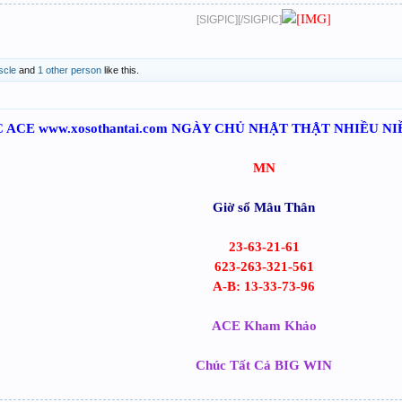
[SIGPIC][/SIGPIC]
scle
and
1 other person
like this.
 ACE www.xosothantai.com NGÀY CHỦ NHẬT THẬT NHIỀU N
MN
Giờ sổ Mâu Thân
23-63-21-61
623-263-321-561
A-B: 13-33-73-96
ACE Kham Khảo
Chúc Tất Cả BIG WIN