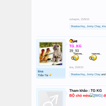
sohapne
,
15/8/10
Shadow.Huy
,
Jmmy Chay
,
kh
TG_KG
39_93
tina
,
15/8/10
tina
Shadow.Huy
,
Jmmy Chay
an
Thần Tài
Tham khão : TG KG
BỘ chó mèo
đ