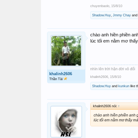
chuyenbaolo
,
15/8/10
Shadow.Huy
,
Jmmy Chay
an
chào anh hiền phiền an
lúc tối em nằm mơ thấy
nhìn lên trời hận đời vô đối
khalinh2606
khalinh2606
,
15/8/10
Thần Tài
Shadow.Huy
and
kunkun
like t
khalinh2606 nói:
↑
chào anh hiền phiền anh g
lúc tối em nằm mơ thấy má