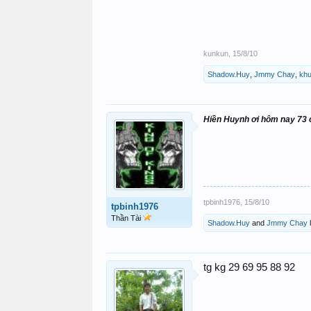
kunkun
,
15/8/10
Shadow.Huy
,
Jmmy Chay
,
kh
Hiền Huynh ơi hôm nay 73 
tpbinh1976
,
15/8/10
tpbinh1976
Thần Tài
Shadow.Huy
and
Jmmy Chay
l
tg kg 29 69 95 88 92