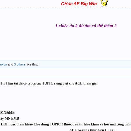
CHúc AE Big WIn
1 chiếc áo k đủ ấm có thể thêm 2
nkun
and
3 others
like this.
T Hiện tại đã có tất cả các TOPIC riêng biệt cho ACE tham gia :
y MN&MB
gày MN&MB
HỎI hoặc tham khảo Cho đúng TOPIC ! Bước đầu thì khó khăn và hơi mất công , như
ACE cố gắng thực hiện Đúng !