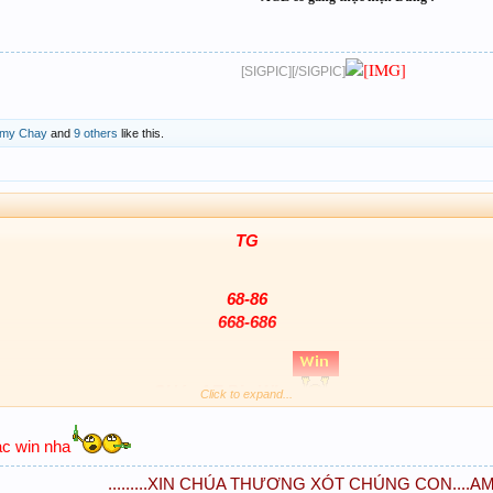
[SIGPIC][/SIGPIC]
my Chay
and
9 others
like this.
TG
68-86
668-686
CHúc AE Big WIn
Click to expand...
ác win nha
.........XIN CHÚA THƯƠNG XÓT CHÚNG CON....AME