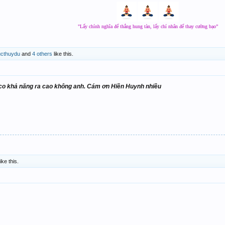
"Lấy chính nghĩa để thắng hung tàn, lấy chí nhân để thay cường bạo”
ucthuydu
and
4 others
like this.
co khả năng ra cao không anh. Cám ơn Hiền Huynh nhiều
ike this.