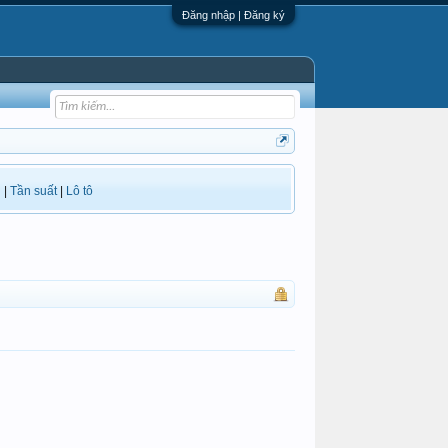
Đăng nhập | Đăng ký
i
|
Tần suất
|
Lô tô