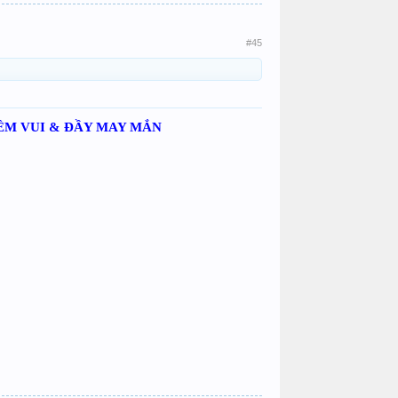
#45
IỀM VUI & ĐẦY MAY MẮN