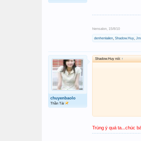
hiensalon
,
15/8/10
denhenlailen
,
Shadow.Huy
,
Jm
Shadow.Huy nói:
↑
chuyenbaolo
Thần Tài
Trùng ý quá ta...chúc b