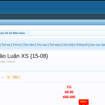
oán Xổ Số Miền Nam
|
Thứ ba
|
Thứ tư
|
Thứ năm
|
Thứ sáu
|
Thứ bảy
|
Chủ nhật
|
Thống kê
|
Gan cực đạ
ảo Luận XS {15-08}
salon
,
14/8/10
.
→
8
Tiếp >
TG
68-86
668-686