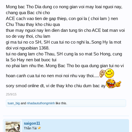
Mong bac Tho Dia dung co nong gian voi may loai nguoi nay,
ko còn nữa nha ku
đúng là đồ: " ĂN CHÁO ĐÁ BÁT "
chang qua Bac chi cho
ACE cach vao tien de gap thiep, con goi la ( choi lam ) nen
Chu Thau thay kho chiu qua
thue may nguoi nay len dien dan tung tin cho ACE bat man voi
so de vay thoi, chu lam
gi ma tui no co SH, SH cua tui no co nghi la..Song Hy la mot
doi voi nguoibian 1368.
tui no dang lam cho Thau, SH cung la so mat So Hong, cung
la So Hay nen bat buoc tui
no phai lam nhu the. Mong Bac Tho bo qua dung gian tui no vi
hoan canh cua tui no nen moi noi nhu vay thoi.....
sory smod online dt, vi de thay kho chiu dum bac ay
25/9/15
tuan_big
and
nhadaututhongminh
like this.
saigon11
Thần Tài