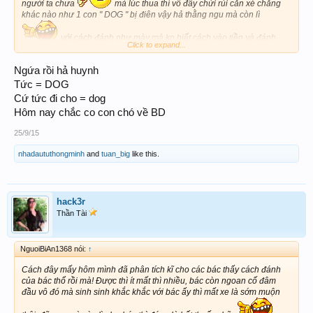
người ta chưa
mà lúc thua thì vô đây chửi rủi cắn xé chẳng
khác nào như 1 con " DOG " bị điên vậy hả thằng ngu mà còn lì
với cách đánh như mày mà ko biết cách vào tiền và đánh
Click to expand...
như thế nào thì đừng nói là xe SH mà cả CĂN NHÀ mày đang ở cũng
Ngứa rồi hả huynh
ko còn nữa nha ku
đúng là đồ: " ĂN CHÁO ĐÁ BÁT "
Tức = DOG
Cứ tức đi cho = dog
Hôm nay chắc co con chó về BD
25/9/15
nhadaututhongminh
and
tuan_big
like this.
hack3r
Thần Tài
NguoiBiAn1368 nói:
↑
Cách đây mấy hôm mình đã phân tích kĩ cho các bác thấy cách đánh
của bác thổ rồi mà! Được thì ít mất thì nhiều, bác còn ngoan cố đâm
đầu vô đó mà sinh sinh khắc khắc với bác ấy thì mất xe là sớm muộn