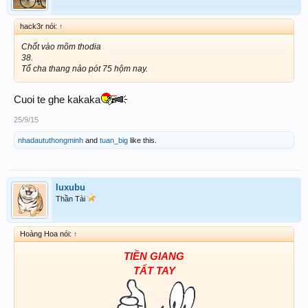
hack3r nói:
↑
Chốt vào mõm thodia
38.
Tổ cha thang nảo pót 75 hộm nay.
Cuoi te ghe kakaka
25/9/15
nhadaututhongminh
and
tuan_big
like this.
luxubu
Thần Tài
Hoàng Hoa nói:
↑
TIỀN GIANG
TẤT TAY