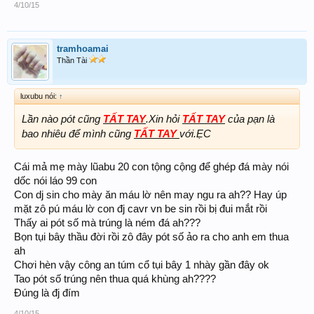
4/10/15
tramhoamai
Thần Tài
luxubu nói:
↑
Lần nào pót cũng
TẤT TAY
.Xin hỏi
TẤT TAY
của pạn là
bao nhiêu để mình cũng
TẤT TAY
với.ẸC
Cái mả mẹ mày lũabu 20 con tộng cộng để ghép đá mày nói
dốc nói láo 99 con
Con dj sin cho mày ăn máu lờ nên may ngu ra ah?? Hay úp
mặt zô pú máu lờ con đj cavr vn be sin rồi bị đui mắt rồi
Thấy ai pót số mà trúng là ném đá ah???
Bọn tụi bây thầu đời rồi zô đây pót số ảo ra cho anh em thua
ah
Chơi hèn vậy công an túm cổ tụi bây 1 nhày gần đây ok
Tao pót số trúng nên thua quá khùng ah????
Đúng là đj đím
4/10/15