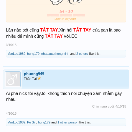
54 - 10
Click to expand...
Lần nào pót cũng
TẤT TAY
.Xin hỏi
TẤT TAY
của pạn là bao
nhiêu để mình cũng
TẤT TAY
với.ẸC
P/s: Đang Đen
XIN CHỖ
3/10/15
VanLoc1989
,
hung179
,
nhadaututhongminh
and
2 others
like this.
phuong949
Thần Tài
Ai phá nick tôi vậy.tôi không thích nói chuyện xàm nhảm gây
nhau.
Chỉnh sửa cuối:
4/10/15
4/10/15
VanLoc1989
,
Pé Sin
,
hung179
and
1 other person
like this.