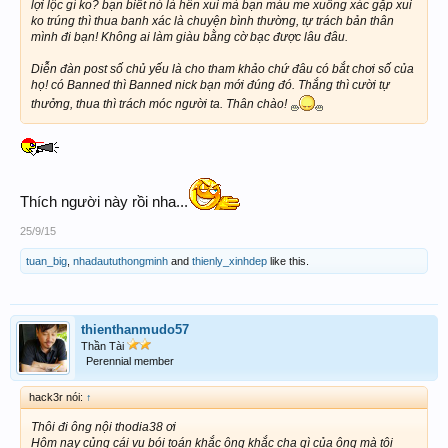
lợi lộc gì ko? bạn biết nó là hên xui mà bạn máu me xuống xác gặp xui
ko trúng thì thua banh xác là chuyện bình thường, tự trách bản thân
mình đi bạn! Không ai làm giàu bằng cờ bạc được lâu đâu.
Diễn đàn post số chủ yếu là cho tham khảo chứ đâu có bắt chơi số của
họ! có Banned thì Banned nick bạn mới đúng đó. Thắng thì cười tự
thưởng, thua thì trách móc người ta. Thân chào!
Thích người này rồi nha...
25/9/15
tuan_big
,
nhadaututhongminh
and
thienly_xinhdep
like this.
thienthanmudo57
Thần Tài
Perennial member
hack3r nói:
↑
Thôi đi ông nội thodia38 ơi
Hôm nay củng cái vụ bói toán khắc ông khắc cha gì của ông mà tôi