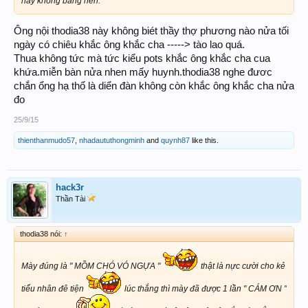
hay không bằng hên.
Ông nội thodia38 này không biét thầy thợ phương nào nửa tối
ngày có chiêu khắc ông khắc cha -----> tào lao quá.
Thua không tức mà tức kiểu pots khắc ông khắc cha cua
khứa.miễn bàn nửa nhen mấy huynh.thodia38 nghe đươc
chắn ổng hạ thổ là diển đàn không còn khắc ông khắc cha nửa
đo
25/9/15
thienthanmudo57
,
nhadaututhongminh
and
quynh87
like this.
hack3r
Thần Tài
thodia38 nói:
↑
Mày đúng là " MỒM CHÓ VÓ NGỰA "
thật là nực cười cho kẻ
tiểu nhân đê tiện
lúc thắng thì mày đã được 1 lần " CÁM ƠN "