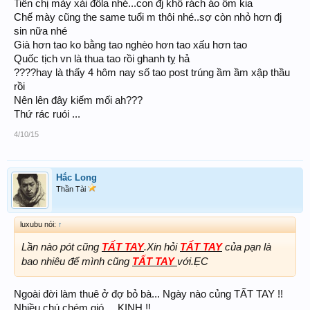
Tiền chị mày xài đôla nhé...con đj khố rách áo ôm kia
Chế mày cũng the same tuổi m thôi nhé..sợ còn nhỏ hơn đj
sin nữa nhé
Già hơn tao ko bằng tao nghèo hơn tao xấu hơn tao
Quốc tịch vn là thua tao rồi ghanh tỵ hả
????hay là thấy 4 hôm nay số tao post trúng ầm ầm xập thầu
rồi
Nên lên đây kiếm mối ah???
Thứ rác ruói ...
4/10/15
Hắc Long
Thần Tài
luxubu nói:
↑
Lần nào pót cũng
TẤT TAY
.Xin hỏi
TẤT TAY
của pạn là
bao nhiêu để mình cũng
TẤT TAY
với.ẸC
Ngoài đời làm thuê ở đợ bỏ bà... Ngày nào củng TẤT TAY !!
Nhiều chú chém gió.... KINH !!