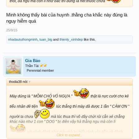
thôi, đã ngu mà còn lì như bác thì đúng là hết thuốc chữa
Minh không thấy bài của huynh .thằng cha khắc này đúng là
nguy hiễm quá
25/9/15
nhadaututhongminh
,
tuan_big
and
thienly_xinhdep
like this.
Gia Bảo
Thần Tài
Perennial member
thodia38 nói:
↑
Mày đúng là " MỒM CHÓ VÓ NGỰA "
thật là nực cười cho kẻ
tiểu nhân đê tiện
lúc thắng thì mày đã được 1 lần " CÁM ƠN "
người ta chưa
mà lúc thua thì vô đây chửi rủi cắn xé chẳng
khác nào như 1 con " DOG " bị điên vậy hả thằng ngu mà còn lì
với cách đánh như mày mà ko biết cách vào tiền và đánh
Click to expand...
như thế nào thì đừng nói là xe SH mà cả CĂN NHÀ mày đang ở cũng