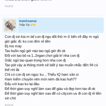
4/10/15
tramhoamai
Thần Tài
Con đj sin kia m laf con đj ngu dốt thử m ở bển về đây m ngủ
giờ giấc đc ko con đím rẻ tiền
Đj mẹ mày
Tao buồn ngủ giờ nào tao ngủ giờ đó ok
Đối với tao bỏ ra 1..2ngan chơi giải trí nha con đj
Giấc ngủ tao quan trọng hơn nha con đj
Tao pót vậy ai thông minh sẽ biết ý tao muốn nhắc đến 94 có
thế rớt lăi
Chỉ có con đj sin ngục ku .. Thiếu IQ ham sân si
Ham kiếm chuyện nên mới ném đá kao huh??
Đấu với kao ko lại đâu
Để thời gian suy nghĩ làm sao để giàu và đẹp hơn tao đi ok
Để thời gian suy nghĩ làm sao để có cityzen us đi con đj rẻ tiền
sin chó
4/10/15