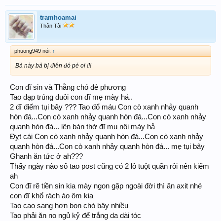
tramhoamai
Thần Tài
phuong949 nói:
↑
Bà này bả bị điên đó pé oi !!!
Con đĩ sin và Thằng chó đẻ phương
Tao đạp trúng đuôi con đĩ mẹ mày hả..
2 đĩ điếm tụi bây ??? Tao đổ máu Con cò xanh nhảy quanh
hòn đá...Con cò xanh nhảy quanh hòn đá...Con cò xanh nhảy
quanh hòn đá... lên bàn thờ đĩ mụ nội mày hả
Đỵt cái Con cò xanh nhảy quanh hòn đá...Con cò xanh nhảy
quanh hòn đá...Con cò xanh nhảy quanh hòn đá... mẹ tụi bây
Ghanh ăn tức ở ah???
Thấy ngày nào số tao post cũng có 2 lô tuột quần rôi nên kiếm
ah
Con đĩ rẽ tiền sin kia mày ngon gặp ngoài đời thì ăn axit nhé
con đĩ khổ rách áo ôm kia
Tao cao sang hơn bọn chó bây nhiều
Tao phải ăn no ngủ kỷ để trắng da dài tóc