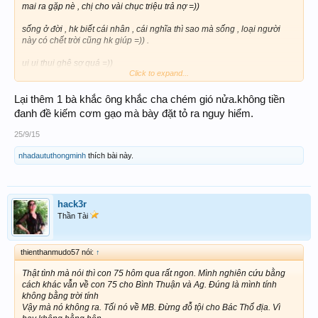
mai ra gặp nè , chị cho vài chục triệu trả nợ =))
sống ở đời , hk biết cái nhân , cái nghĩa thì sao mà sống , loại người
này có chết trời cũng hk giúp =)) .
ui ui thui ghê sợ quá =))
Click to expand...
dân tây ninh hiền lành , âu ra có loại này =))
Lại thêm 1 bà khắc ông khắc cha chém gió nửa.không tiền
ôm eo ngta trúng , ăn 1 mình , ngta dc gì hk , thua thì sao , thì lên chữi
đanh đề kiếm cơm gạo mà bày đặt tỏ ra nguy hiểm.
ngta à =))
25/9/15
XL tất cả thành viên , em có những lời nói nặng này , ai hk thích thì báo
nhadaututhongminh
thích bài này.
MOD khóa nick em cũng dc , nhưng em vẫn phải nói =))
hack3r
Thần Tài
thienthanmudo57 nói:
↑
Thật tình mà nói thì con 75 hôm qua rất ngon. Mình nghiên cứu bằng
cách khác vẫn về con 75 cho Bình Thuận và Ag. Đúng là mình tính
không bằng trời tính
Vậy mà nó không ra. Tối nó về MB. Đừng đỗ tội cho Bác Thổ địa. Vì