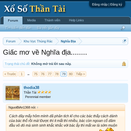
Đăng nhập | Đăng ký
Media
Thành viên
Help Links
Forum
Tìm kiếm diễn đàn
Bài viết gần đây
Forum
Khu Vực Thùng Rác
Nghĩa Địa
Giấc mơ về Nghĩa địa........
Trạng thái chủ đề:
Không mở trả lời sau này.
< Trước
1
←
75
76
77
78
79
80
Tiếp >
thodia38
Thần Tài
Perennial member
NguoiBiAn1368 nói:
↑
Cách đây mấy hôm mình đã phân tích kĩ cho các bác thấy cách đánh
của bác thổ rồi mà! Được thì ít mất thì nhiều, bác còn ngoan cố đâm
đầu vô đó mà sinh sinh khắc khắc với bác ấy thì mất xe là sớm muộn