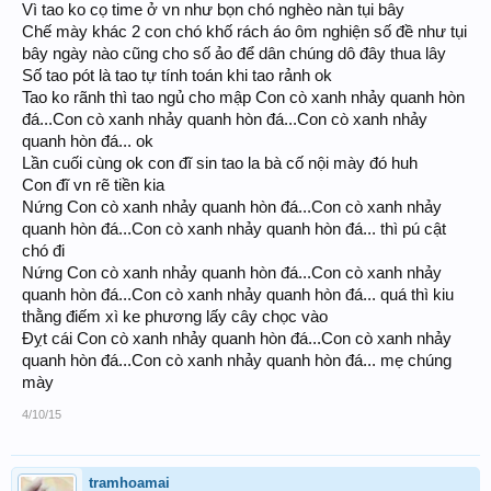
Vì tao ko cọ time ở vn như bọn chó nghèo nàn tụi bây
Chế mày khác 2 con chó khố rách áo ôm nghiện số đề như tụi
bây ngày nào cũng cho số ảo để dân chúng dô đây thua lây
Số tao pót là tao tự tính toán khi tao rảnh ok
Tao ko rãnh thì tao ngủ cho mập Con cò xanh nhảy quanh hòn
đá...Con cò xanh nhảy quanh hòn đá...Con cò xanh nhảy
quanh hòn đá... ok
Lần cuối cùng ok con đĩ sin tao la bà cố nội mày đó huh
Con đĩ vn rẽ tiền kia
Nứng Con cò xanh nhảy quanh hòn đá...Con cò xanh nhảy
quanh hòn đá...Con cò xanh nhảy quanh hòn đá... thì pú cật
chó đi
Nứng Con cò xanh nhảy quanh hòn đá...Con cò xanh nhảy
quanh hòn đá...Con cò xanh nhảy quanh hòn đá... quá thì kiu
thằng điếm xì ke phương lấy cây chọc vào
Đỵt cái Con cò xanh nhảy quanh hòn đá...Con cò xanh nhảy
quanh hòn đá...Con cò xanh nhảy quanh hòn đá... mẹ chúng
mày
4/10/15
tramhoamai