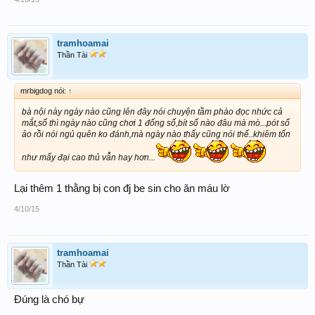
tramhoamai
Thần Tài
mrbigdog nói:
↑
bà nội này ngày nào cũng lên đây nói chuyện tầm phào đọc nhức cả
mắt,số thì ngày nào cũng chơi 1 đống số,bít số nào đâu mà mò...pót số
ảo rồi nói ngủ quên ko đánh,mà ngày nào thấy cũng nói thế..khiêm tốn
như mấy đại cao thủ vẫn hay hơn...
Lại thêm 1 thằng bị con đj be sin cho ăn máu lờ
4/10/15
tramhoamai
Thần Tài
Đúng là chó bự