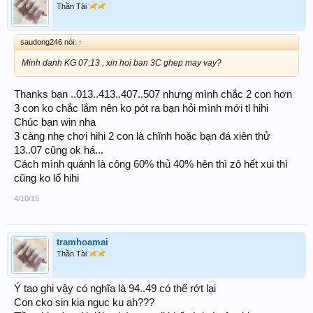
Thần Tài
saudong246 nói:
↑
Minh danh KG 07;13 , xin hoi ban 3C ghep may vay?
Thanks bạn ..013..413..407..507 nhưng mình chắc 2 con hơn
3 con ko chắc lắm nên ko pót ra bạn hỏi mình mới tl hihi
Chúc bạn win nha
3 càng nhẹ chơi hihi 2 con là chĩnh hoặc bạn đá xiên thử
13..07 cũng ok há...
Cách mình quánh là công 60% thủ 40% hên thì zô hết xui thì
cũng ko lổ hihi
4/10/15
tramhoamai
Thần Tài
Ý tao ghi vậy có nghĩa là 94..49 có thể rớt lại
Con cko sin kia ngục ku ah???