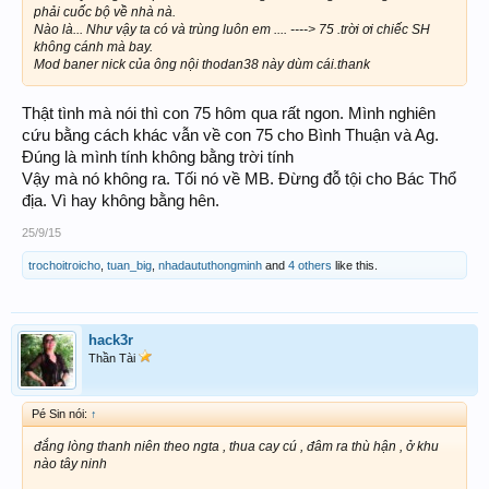
phải cuốc bộ về nhà nà.
Nào là... Như vậy ta có và trùng luôn em .... ----> 75 .trời ơi chiếc SH
không cánh mà bay.
Mod baner nick của ông nội thodan38 này dùm cái.thank
Thật tình mà nói thì con 75 hôm qua rất ngon. Mình nghiên
cứu bằng cách khác vẫn về con 75 cho Bình Thuận và Ag.
Đúng là mình tính không bằng trời tính
Vậy mà nó không ra. Tối nó về MB. Đừng đỗ tội cho Bác Thổ
địa. Vì hay không bằng hên.
25/9/15
trochoitroicho
,
tuan_big
,
nhadaututhongminh
and
4 others
like this.
hack3r
Thần Tài
Pé Sin nói:
↑
đắng lòng thanh niên theo ngta , thua cay cú , đâm ra thù hận , ở khu
nào tây ninh