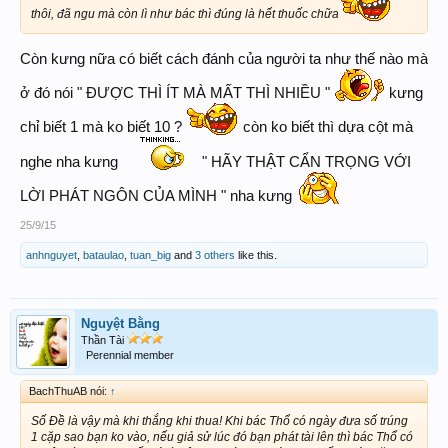
thôi, đã ngu mà còn lì như bác thì đúng là hết thuốc chữa
Còn kưng nữa có biết cách đánh của người ta như thế nào mà
ở đó nói " ĐƯỢC THÌ ÍT MÀ MẤT THÌ NHIỀU "
kưng
chỉ biết 1 mà ko biết 10 ?
còn ko biết thì dựa cột mà
nghe nha kưng
" HÃY THẬT CẨN TRỌNG VỚI
LỜI PHÁT NGÔN CỦA MÌNH " nha kưng
25/9/15
anhnguyet
,
bataulao
,
tuan_big
and
3 others
like this.
Nguyệt Bằng
Thần Tài
Perennial member
BachThuAB nói:
↑
Số Đề là vậy mà khi thắng khi thua! Khi bác Thổ có ngày đưa số trúng
1 cặp sao bạn ko vào, nếu giả sử lúc đó bạn phát tài lên thì bác Thổ có