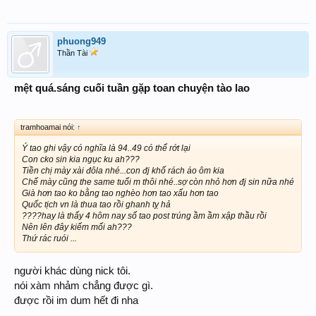
phuong949
Thần Tài
mệt quá.sáng cuối tuần gặp toan chuyện tào lao
tramhoamai nói:
↑
Ý tao ghi vậy có nghĩa là 94..49 có thể rớt lại
Con cko sin kia ngục ku ah???
Tiền chị mày xài đôla nhé...con đj khố rách áo ôm kia
Chế mày cũng the same tuổi m thôi nhé..sợ còn nhỏ hơn đj sin nữa nhé
Già hơn tao ko bằng tao nghèo hơn tao xấu hơn tao
Quốc tịch vn là thua tao rồi ghanh tỵ hả
????hay là thấy 4 hôm nay số tao post trúng ầm ầm xập thầu rồi
Nên lên đây kiếm mối ah???
Thứ rác ruói ...
người khác dùng nick tôi.
nói xàm nhảm chẳng được gì.
được rồi im dum hết đi nha