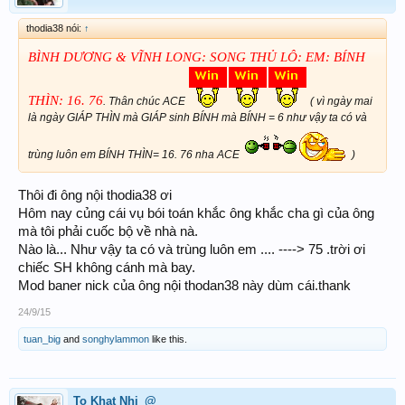
thodia38 nói:
↑
BÌNH DƯƠNG & VĨNH LONG: SONG THỦ LÔ: EM: BÍNH
THÌN: 16. 76
. Thân chúc ACE
( vì ngày mai
là ngày GIÁP THÌN mà GIÁP sinh BÍNH mà BÍNH = 6 như vậy ta có và
trùng luôn em BÍNH THÌN= 16. 76 nha ACE
)
Thôi đi ông nội thodia38 ơi
Hôm nay củng cái vụ bói toán khắc ông khắc cha gì của ông
mà tôi phải cuốc bộ về nhà nà.
Nào là... Như vậy ta có và trùng luôn em .... ----> 75 .trời ơi
chiếc SH không cánh mà bay.
Mod baner nick của ông nội thodan38 này dùm cái.thank
24/9/15
tuan_big
and
songhylammon
like this.
To Khat Nhi_@