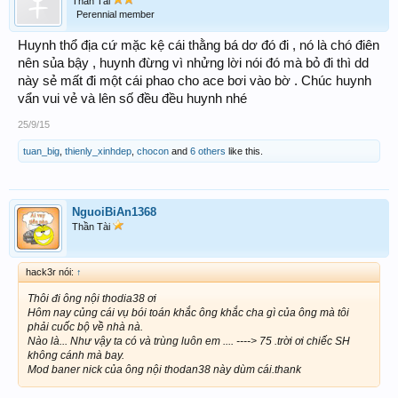
Thần Tài
Perennial member
Huynh thổ địa cứ mặc kệ cái thằng bá dơ đó đi , nó là chó điên
nên sủa bậy , huynh đừng vì nhửng lời nói đó mà bỏ đi thì dd
này sẻ mất đi một cái phao cho ace bơi vào bờ . Chúc huynh
vẩn vui vẻ và lên số đều đều huynh nhé
25/9/15
tuan_big
,
thienly_xinhdep
,
chocon
and
6 others
like this.
NguoiBiAn1368
Thần Tài
hack3r nói:
↑
Thôi đi ông nội thodia38 ơi
Hôm nay củng cái vụ bói toán khắc ông khắc cha gì của ông mà tôi
phải cuốc bộ về nhà nà.
Nào là... Như vậy ta có và trùng luôn em .... ----> 75 .trời ơi chiếc SH
không cánh mà bay.
Mod baner nick của ông nội thodan38 này dùm cái.thank