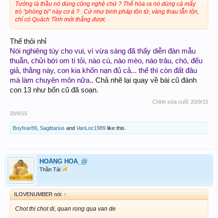
Tưởng là thầu nó dùng công nghệ chứ ? Thế hóa ra nó dùng cả mấy
trò "phòng bị" này cơ á ? . Cứ như binh pháp tôn tử, vàng thau lẫn lộn,
chỉ có Quách Tỉnh mới thắng được
Thế thôi nhỉ
Nói nghiêng túy cho vui, vì vừa sáng đã thấy diễn đàn mẫu
thuẫn, chửi bới om tí tỏi, nào cú, nào mèo, nào trâu, chó, đểu
giả, thằng này, con kia khốn nạn đủ cả... thế thì còn đất đâu
mà làm chuyên môn nữa.
. Chả nhẽ lại quay về bài cũ đánh
con 13 như bổn cũ đã soạn.
Chỉnh sửa cuối:
20/9/15
20/9/15
Boyfear89
,
Sagittarius
and
VanLoc1989
like this.
HOÀNG HOA_@
Thần Tài
ILOVENUMBER nói:
↑
Chot thi chot di, quan rong qua van de