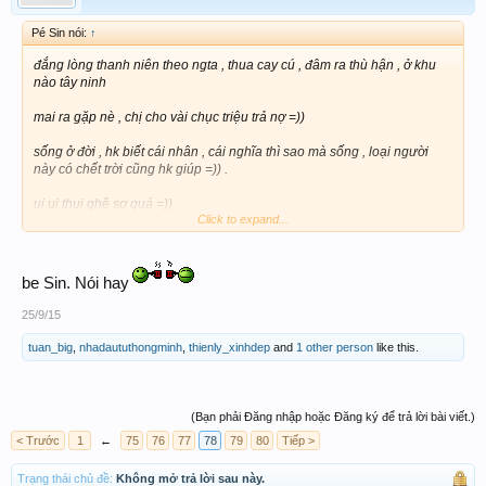
Pé Sin nói:
↑
đắng lòng thanh niên theo ngta , thua cay cú , đâm ra thù hận , ở khu
nào tây ninh
mai ra gặp nè , chị cho vài chục triệu trả nợ =))
sống ở đời , hk biết cái nhân , cái nghĩa thì sao mà sống , loại người
này có chết trời cũng hk giúp =)) .
ui ui thui ghê sợ quá =))
Click to expand...
dân tây ninh hiền lành , âu ra có loại này =))
ôm eo ngta trúng , ăn 1 mình , ngta dc gì hk , thua thì sao , thì lên chữi
be Sin. Nói hay
ngta à =))
25/9/15
XL tất cả thành viên , em có những lời nói nặng này , ai hk thích thì báo
tuan_big
,
nhadaututhongminh
,
thienly_xinhdep
and
1 other person
like this.
MOD khóa nick em cũng dc , nhưng em vẫn phải nói =))
(Bạn phải Đăng nhập hoặc Đăng ký để trả lời bài viết.)
< Trước
1
←
75
76
77
78
79
80
Tiếp >
Trạng thái chủ đề:
Không mở trả lời sau này.