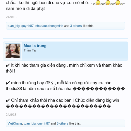
chắc.. ko thì ngũ luon đi cho vợ con nó nhờ...
..
nam mo a di đà phật
24/9/15
tuan_big
,
quynh87
,
nhadaututhongminh
and
3 others
like this.
Mua la trung
Thần Tài
✔️ Ít khi nào tham gia diễn đàng , mình chỉ xem và tham khảo
thôi !
✔️ mình thường hay để ý , mỗi lần có người cay cú bác
thodia38 là hôm sau ra số bác nha ������������
✔️ Chỉ tham khảo thôi nha các bạn ! Chúc diễn đàng big win
������������������������
24/9/15
VietKhang
,
tuan_big
,
quynh87
and
5 others
like this.