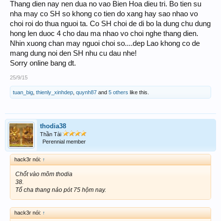
Thang dien nay nen dua no vao Bien Hoa dieu tri. Bo tien su
nha may co SH so khong co tien do xang hay sao nhao vo
choi roi do thua nguoi ta. Co SH choi de di bo la dung chu dung
hong len duoc 4 cho dau ma nhao vo choi nghe thang dien.
Nhin xuong chan may nguoi choi so....dep Lao khong co de
mang dung noi den SH nhu cu dau nhe!
Sorry online bang dt.
25/9/15
tuan_big
,
thienly_xinhdep
,
quynh87
and
5 others
like this.
thodia38
Thần Tài
Perennial member
hack3r nói:
↑
Chốt vào mõm thodia
38.
Tổ cha thang nảo pót 75 hộm nay.
hack3r nói:
↑