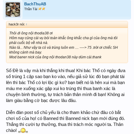
BachThuAB
Thần Tài
hack3r nói:
↑
Thôi đi ông nội thodia38 ơi
Hôm nay củng cái vụ bói toán khắc ông khắc cha gì của ông mà tôi
phải cuốc bộ về nhà nà.
Nào là... Như vậy ta có và trùng luôn em .... ----> 75 .trời ơi chiếc SH
không cánh mà bay.
Mod baner nick của ông nội thodan38 này dùm cái.thank
Số Đề là vậy mà khi thắng khi thua! Khi bác Thổ có ngày đưa
số trúng 1 cặp sao bạn ko vào, nếu giả sử lúc đó bạn phát tài
lên thì bác Thổ có lợi lộc gì ko? bạn biết nó là hên xui mà bạn
máu me xuống xác gặp xui ko trúng thì thua banh xác là
chuyện bình thường, tự trách bản thân mình đi bạn! Không ai
làm giàu bằng cờ bạc được lâu đâu.
Diễn đàn post số chủ yếu là cho tham khảo chứ đâu có bắt
chơi số của họ! có Banned thì Banned nick bạn mới đúng đó.
Thắng thì cười tự thưởng, thua thì trách móc người ta. Thân
chào!