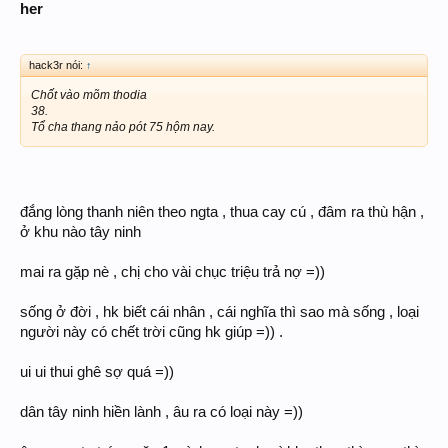
her
hack3r nói:
↑
Chốt vào mõm thodia
38.
Tổ cha thang nảo pót 75 hộm nay.
đắng lòng thanh niên theo ngta , thua cay cú , đâm ra thù hận ,
ở khu nào tây ninh
mai ra gặp nè , chị cho vài chục triệu trả nợ =))
sống ở đời , hk biết cái nhân , cái nghĩa thì sao mà sống , loại
người này có chết trời cũng hk giúp =)) .
ui ui thui ghê sợ quá =))
dân tây ninh hiền lành , âu ra có loại này =))