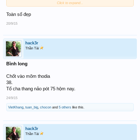
Click to expand...
Đề & Đá : 68 - 86 - 88!
Toàn số đẹp
20/9/15
hack3r
Thần Tài
Bình long
Chốt vào mõm thodia
38.
Tổ cha thang nảo pót 75 hộm nay.
24/9/15
VietKhang
,
tuan_big
,
chocon
and
5 others
like this.
hack3r
Thần Tài