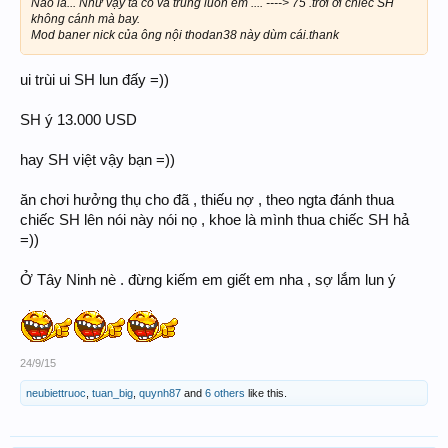
Nào là... Như vậy ta có và trùng luôn em .... ----> 75 .trời ơi chiếc SH
không cánh mà bay.
Mod baner nick của ông nội thodan38 này dùm cái.thank
ui trùi ui SH lun đấy =))
SH ý 13.000 USD
hay SH việt vậy bạn =))
ăn chơi hưởng thụ cho đã , thiếu nợ , theo ngta đánh thua
chiếc SH lên nói này nói nọ , khoe là mình thua chiếc SH hả
=))
Ở Tây Ninh nè . đừng kiếm em giết em nha , sợ lắm lun ý
24/9/15
neubiettruoc
,
tuan_big
,
quynh87
and
6 others
like this.