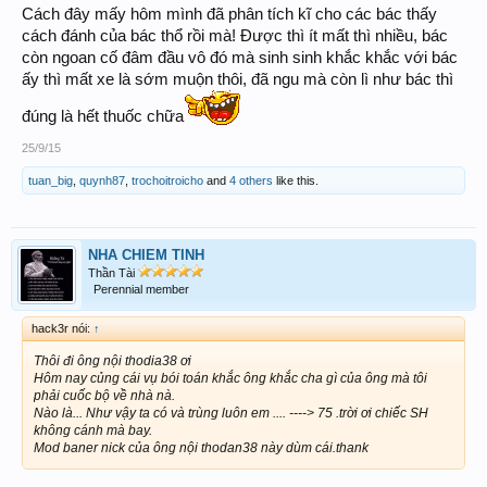
Cách đây mấy hôm mình đã phân tích kĩ cho các bác thấy
cách đánh của bác thổ rồi mà! Được thì ít mất thì nhiều, bác
còn ngoan cố đâm đầu vô đó mà sinh sinh khắc khắc với bác
ấy thì mất xe là sớm muộn thôi, đã ngu mà còn lì như bác thì
đúng là hết thuốc chữa
25/9/15
tuan_big
,
quynh87
,
trochoitroicho
and
4 others
like this.
NHA CHIEM TINH
Thần Tài
Perennial member
hack3r nói:
↑
Thôi đi ông nội thodia38 ơi
Hôm nay củng cái vụ bói toán khắc ông khắc cha gì của ông mà tôi
phải cuốc bộ về nhà nà.
Nào là... Như vậy ta có và trùng luôn em .... ----> 75 .trời ơi chiếc SH
không cánh mà bay.
Mod baner nick của ông nội thodan38 này dùm cái.thank