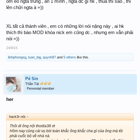
ôm eo ngta trúng , ăn 1 mình , ngta dc gì hk , thua thì sao , thì
lên chữi ngta à =))
XL tất cả thành viên , em có những lời nói nặng này , ai hk
thích thì báo MOD khóa nick em cũng dc , nhưng em vẫn phải
nói =))
24/9/15
linhphongsg
,
tuan_big
,
quynh87
and
5 others
like this.
Pé Sin
Thần Tài
Perennial member
her
hack3r nói:
↑
Thôi đi ông nội thodia38 ơi
Hôm nay củng cái vụ bói toán khắc ông khắc cha gì của ông mà tôi
phải cuốc bộ về nhà nà.