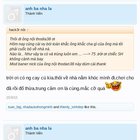
anh ba nha la
Thành Viên
hack3r nói:
↑
Thôi đi ông nội thodia38 ơi
Hôm nay củng cái vụ bói toán khắc ông khắc cha gì của ông mà tôi
phải cuốc bộ về nhà nà.
Nào là... Như vậy ta có và trùng luôn em .... ----> 75 .trời ơi chiếc SH
không cánh mà bay.
Mod baner nick của ông nội thodan38 này dùm cái.thank
trời ơi có ng cay cú kìa.thôi về nhà nằm khóc mình đi.chơi cho
đã rồi đổ thừa.trung cảm ơn là cùng.mắc cỡ quá
25/9/15
tuan_big
,
nhadaututhongminh
and
thienly_xinhdep
like this.
anh ba nha la
Thành Viên