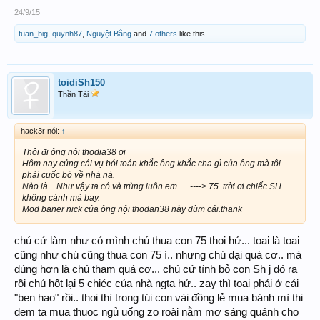
24/9/15
tuan_big
,
quynh87
,
Nguyệt Bằng
and
7 others
like this.
toidiSh150
Thần Tài
hack3r nói:
↑
Thôi đi ông nội thodia38 ơi
Hôm nay củng cái vụ bói toán khắc ông khắc cha gì của ông mà tôi
phải cuốc bộ về nhà nà.
Nào là... Như vậy ta có và trùng luôn em .... ----> 75 .trời ơi chiếc SH
không cánh mà bay.
Mod baner nick của ông nội thodan38 này dùm cái.thank
chú cứ làm như có mình chú thua con 75 thoi hử... toai là toai
cũng như chú cũng thua con 75 í.. nhưng chú dại quá cơ.. mà
đúng hơn là chú tham quá cơ... chú cứ tính bỏ con Sh j đó ra
rồi chú hốt lại 5 chiéc của nhà ngta hử.. zay thì toai phải ở cái
"ben hao" rồi.. thoi thì trong túi con vài đồng lẻ mua bánh mì thi
dem ta mua thuoc ngủ uống zo roài nằm mơ sáng quánh cho