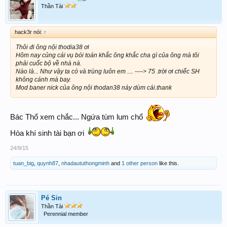
Thần Tài
hack3r nói:
↑
Thôi đi ông nội thodia38 ơi
Hôm nay củng cái vụ bói toán khắc ông khắc cha gì của ông mà tôi
phải cuốc bộ về nhà nà.
Nào là... Như vậy ta có và trùng luôn em .... ----> 75 .trời ơi chiếc SH
không cánh mà bay.
Mod baner nick của ông nội thodan38 này dùm cái.thank
Bác Thổ xem chắc... Ngứa tùm lum chổ
Hòa khí sinh tài bạn ơi
24/9/15
tuan_big
,
quynh87
,
nhadaututhongminh
and
1 other person
like this.
Pé Sin
Thần Tài
Perennial member