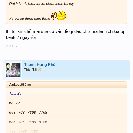
Roi lai noi chieu do loi phan mem bo tay
Xin loi su dung dien thoai
thì tôi xin chỗ mai sua có vấn đề gì đâu chứ mà lại ních kia bị
benk 7 ngày rồi
20/9/15
Thành Hưng Phú
Thần Tài
VanLoc1989 nói:
↑
Thái Bình
68 - 86
668 - 768 - 7668 - 7768
686 - 786 - 8686 - 8786
788 - 6788 - 7788