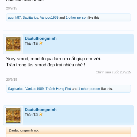
20/9/15
quynh87
,
Sagittarius
,
VanLoc1989
and
1 other person
like this.
Daututhongminh
Thần Tài
Sory smod, mod đi qua làm ơn cắt giúp em với.
Trân trọng tks smod đẹp trai nhiều nhé !
Chỉnh sửa cuối:
20/9/15
20/9/15
Sagittarius
,
VanLoc1989
,
Thành Hưng Phú
and
1 other person
like this.
Daututhongminh
Thần Tài
Daututhongminh nói:
↑