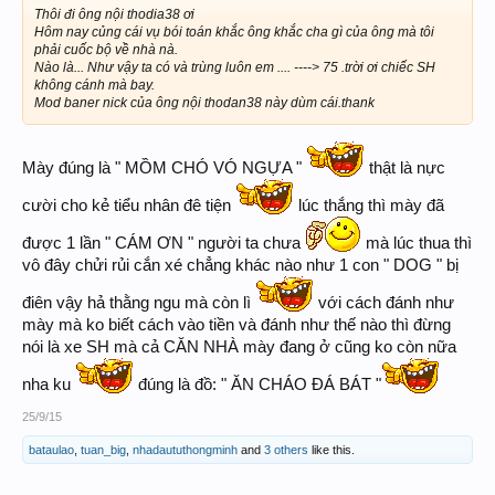
Thôi đi ông nội thodia38 ơi
Hôm nay củng cái vụ bói toán khắc ông khắc cha gì của ông mà tôi
phải cuốc bộ về nhà nà.
Nào là... Như vậy ta có và trùng luôn em .... ----> 75 .trời ơi chiếc SH
không cánh mà bay.
Mod baner nick của ông nội thodan38 này dùm cái.thank
Mày đúng là " MỒM CHÓ VÓ NGỰA "
thật là nực
cười cho kẻ tiểu nhân đê tiện
lúc thắng thì mày đã
được 1 lần " CÁM ƠN " người ta chưa
mà lúc thua thì
vô đây chửi rủi cắn xé chẳng khác nào như 1 con " DOG " bị
điên vậy hả thằng ngu mà còn lì
với cách đánh như
mày mà ko biết cách vào tiền và đánh như thế nào thì đừng
nói là xe SH mà cả CĂN NHÀ mày đang ở cũng ko còn nữa
nha ku
đúng là đồ: " ĂN CHÁO ĐÁ BÁT "
25/9/15
bataulao
,
tuan_big
,
nhadaututhongminh
and
3 others
like this.