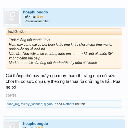
hoaphuongdo
Thần Tài
Perennial member
hack3r nói:
↑
Thôi đi ông nội thodia38 ơi
Hôm nay củng cái vụ bói toán khắc ông khắc cha gì của ông mà tôi
phải cuốc bộ về nhà nà.
Nào là... Như vậy ta có và trùng luôn em .... ----> 75 .trời ơi chiếc SH
không cánh mà bay.
Mod baner nick của ông nội thodan38 này dùm cái.thank
Cái thằng chó này mày ngu mày tham thì ráng chịu có sức
chơi thì có sức chịu ụ ẹ theo ng ta thua rồi chửi ng ta hả . Pụa
ne pó
25/9/15
tuan_big
,
thienly_xinhdep
,
quynh87
and
4 others
like this.
hoaphuongdo