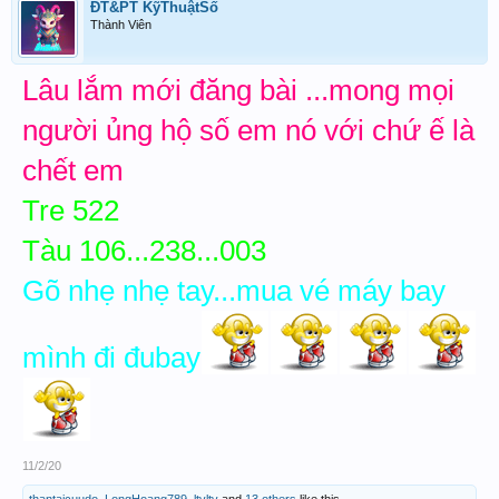
ĐT&PT KỹThuậtSố
Thành Viên
Lâu lắm mới đăng bài ...mong mọi
người ủng hộ số em nó với chứ ế là
chết em
Tre 522
Tàu 106...238...003
Gõ nhẹ nhẹ tay...mua vé máy bay
mình đi đubay
11/2/20