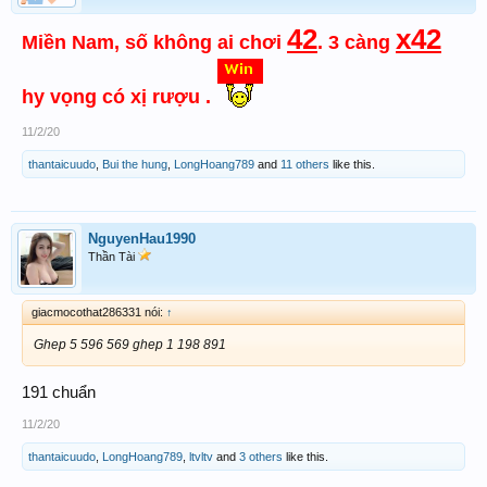
42
x42
Miền Nam, số không ai chơi
. 3 càng
hy vọng có xị rượu .
11/2/20
thantaicuudo
,
Bui the hung
,
LongHoang789
and
11 others
like this.
NguyenHau1990
Thần Tài
giacmocothat286331 nói:
↑
Ghep 5 596 569 ghep 1 198 891
191 chuẩn
11/2/20
thantaicuudo
,
LongHoang789
,
ltvltv
and
3 others
like this.