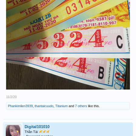
11/2/20
Phankimlien3939
,
thantaicuudo
,
Titanium
and
7 others
like this.
Digital101010
Thần Tài