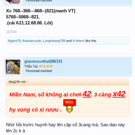
Perennial member
Xc 768--368---868--(821(manh VT)
5768--5868--821.
.(cái A21.12.68.86. Lót)
11/2/20
Ngami78
,
thantaicuudo
,
LongHoang789
and
8 others
like this.
giacmocothat286331
Thần Tài
Perennial member
blog24h nói:
↑
42
x42
Miền Nam, số không ai chơi
. 3 càng
hy vọng có xị rượu .
Nhớ hồi trước huynh hay lên cặp số 3cang mà. Sao dạo này
lên 2c k à