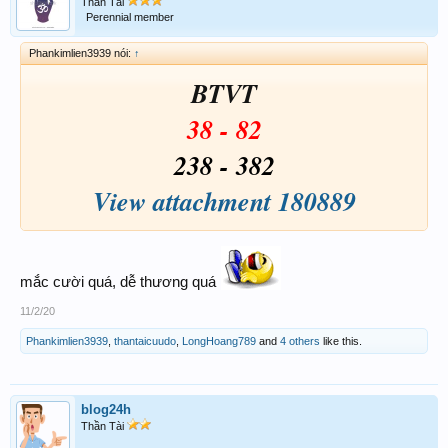
Thần Tài
Perennial member
Phankimlien3939 nói:
↑
BTVT
38 - 82
238 - 382
View attachment 180889
mắc cười quá, dễ thương quá
11/2/20
Phankimlien3939
,
thantaicuudo
,
LongHoang789
and
4 others
like this.
blog24h
Thần Tài