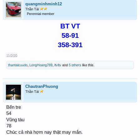
quangminhminh12
Thần Tài
Perennial member
BT VT
58-91
358-391
11/2/20
thantaicuudo
,
LongHoang789
,
ltvltv
and
5 others
like this.
ChautranPhuong
Thần Tài
Bến tre
54
Vũng tàu
78
Chúc cả nhà hợm nay thật may mắn.