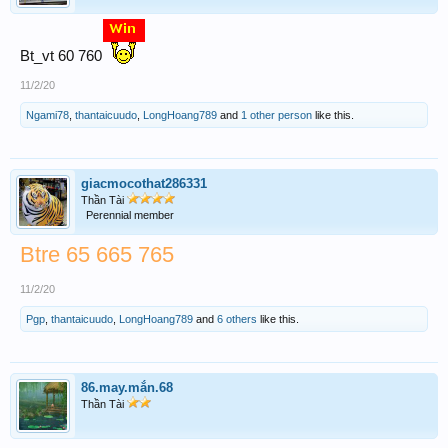
Bt_vt 60 760
11/2/20
Ngami78
,
thantaicuudo
,
LongHoang789
and
1 other person
like this.
giacmocothat286331
Thần Tài
Perennial member
Btre 65 665 765
11/2/20
Pgp
,
thantaicuudo
,
LongHoang789
and
6 others
like this.
86.may.mắn.68
Thần Tài