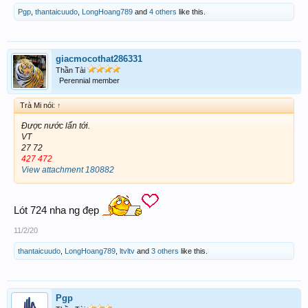
Pgp
,
thantaicuudo
,
LongHoang789
and
4 others
like this.
giacmocothat286331
Thần Tài
Perennial member
Trà Mi nói:
↑
Được nước lấn tới.
VT
27 72
427 472
View attachment 180882
Lót 724 nha ng đẹp
11/2/20
thantaicuudo
,
LongHoang789
,
ltvltv
and
3 others
like this.
Pgp