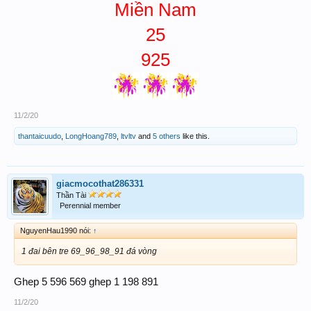
Miền Nam
25
925
11/2/20
thantaicuudo
,
LongHoang789
,
ltvltv
and
5 others
like this.
giacmocothat286331
Thần Tài
Perennial member
NguyenHau1990 nói:
↑
1 đai bên tre 69_96_98_91 đá vòng
Ghep 5 596 569 ghep 1 198 891
11/2/20