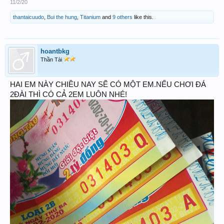
11/2/20
thantaicuudo
,
Bui the hung
,
Titanium
and
9 others
like this.
hoantbkg
Thần Tài
HAI EM NÀY CHIỀU NAY SẼ CÓ MỘT EM.NẾU CHƠI ĐÁ
2ĐÀI THÌ CÓ CẢ 2EM LUÔN NHÉ!