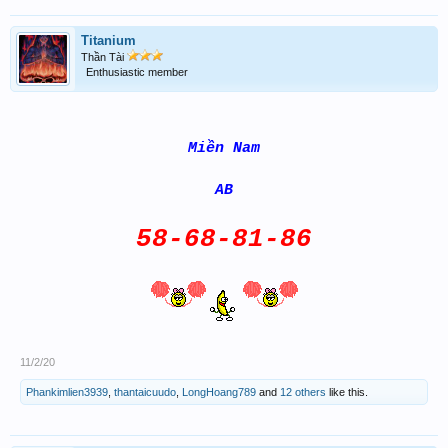
Titanium
Thần Tài
Enthusiastic member
Miền Nam
AB
58-68-81-86
11/2/20
Phankimlien3939
,
thantaicuudo
,
LongHoang789
and
12 others
like this.