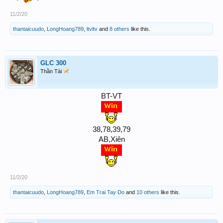
11/2/20
thantaicuudo
,
LongHoang789
,
ltvltv
and
8 others
like this.
GLC 300
Thần Tài
BT-VT
38,78,39,79
AB,Xiên
11/2/20
thantaicuudo
,
LongHoang789
,
Em Trai Tay Do
and
10 others
like this.