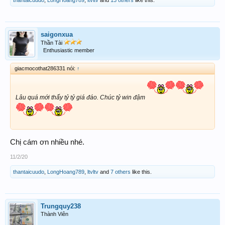
thantaicuudo
,
LongHoang789
,
ltvltv
and
13 others
like this.
saigonxua
Thần Tài
Enthusiastic member
giacmocothat286331 nói:
↑
Lâu quá mới thấy tỷ tỷ giá đáo. Chúc tỷ win đậm
Chị cám ơn nhiều nhé.
11/2/20
thantaicuudo
,
LongHoang789
,
ltvltv
and
7 others
like this.
Trungquy238
Thành Viên