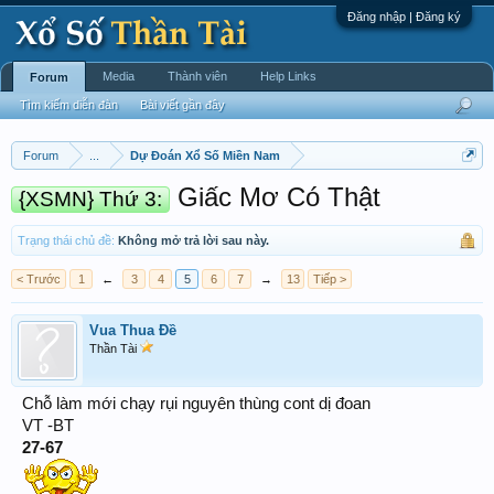
Đăng nhập | Đăng ký
Media
Thành viên
Help Links
Forum
Tìm kiếm diễn đàn
Bài viết gần đây
Forum
...
Dự Đoán Xổ Số Miền Nam
Giấc Mơ Có Thật
{XSMN} Thứ 3:
Trạng thái chủ đề:
Không mở trả lời sau này.
< Trước
1
←
3
4
5
6
7
→
13
Tiếp >
Vua Thua Đề
Thần Tài
Chỗ làm mới chạy rụi nguyên thùng cont dị đoan
VT -BT
27-67