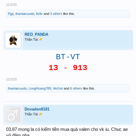
11/2/20
Pgp
,
thantaicuudo
,
ltvltv
and
3 others
like this.
RED_PANDA
Thần Tài
BT-VT
13
-
913
11/2/20
thantaicuudo
,
LongHoang789
,
Vechot
and
6 others
like this.
Dovaden8181
Thần Tài
03.87 mong la có kiếm tiền mua quà valen cho vk iu. Chuc ae
vô đậm nha