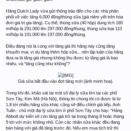
Hãng Dutch Lady vừa gửi thông báo đến cho các nhà phân
phối về việc tăng 6.000 đồng/thùng sữa (giá niêm yết trên hóa
đơn giá trị gia tăng). Cụ thể, thùng sữa (40 hộp) dung tích 180
ml/hộp là 291.000 lên 297.000 đồng/thùng, thùng sữa loại 110
ml/hộp là 191.000 lên 197.000 đồng/thùng.
Điều đáng nói là cùng với tăng giá thì hãng này cũng tăng
khuyến mại, ví dụ tặng thêm hộp sữa... nên lập luận của hãng
đưa ra là tăng giá nhưng không thu được từ tăng giá là bao
nhiêu, và “tăng cũng như không”?
Giá sữa bắt đầu vào đợt tăng mới (ảnh minh hoạ).​
Trong khi đó, khảo sát tại một số đại lý sữa lớn tại các phố
Sơn Tây, Kim Mã (Hà Nội), thông tin chúng tôi có được là từ
1.8 tới nhiều hãng sữa khác cũng sẽ điều chỉnh giá tiếp. Anh
Tuấn - chủ một đại lý sữa lớn ở phố Sơn Tây cho hay: “Hãng
Abbott dự kiến sẽ còn tăng giá trở lại trong tháng 8 hoặc tháng
9 tới với mức không nhỏ. Còn các nhãn sữa khác đều đang
bán hàng với giá đã tăng trước đó. Nếu em mua tích trữ thì