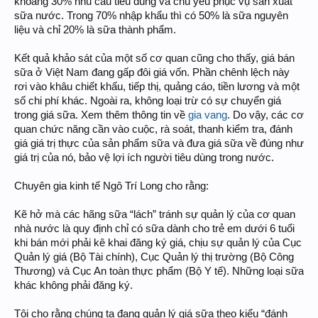
khoảng 30% nhu cầu tiêu dùng và chủ yếu phục vụ sản xuất
sữa nước. Trong 70% nhập khẩu thì có 50% là sữa nguyên
liệu và chỉ 20% là sữa thành phẩm.
Kết quả khảo sát của một số cơ quan cũng cho thấy, giá bán
sữa ở Việt Nam đang gấp đôi giá vốn. Phần chênh lệch này
rơi vào khâu chiết khấu, tiếp thị, quảng cáo, tiền lương và một
số chi phí khác. Ngoài ra, không loại trừ có sự chuyển giá
trong giá sữa. Xem thêm thông tin về
gia vang
. Do vậy, các cơ
quan chức năng cần vào cuộc, rà soát, thanh kiểm tra, đánh
giá giá trị thực của sản phẩm sữa và đưa giá sữa về đúng như
giá trị của nó, bảo vệ lợi ích người tiêu dùng trong nước.
Chuyên gia kinh tế Ngô Trí Long cho rằng:
Kẽ hở mà các hãng sữa “lách” tránh sự quản lý của cơ quan
nhà nước là quy định chỉ có sữa dành cho trẻ em dưới 6 tuổi
khi bán mới phải kê khai đăng ký giá, chịu sự quản lý của Cục
Quản lý giá (Bộ Tài chính), Cục Quản lý thị trường (Bộ Công
Thương) và Cục An toàn thực phẩm (Bộ Y tế). Những loại sữa
khác không phải đăng ký.
Tôi cho rằng chúng ta đang quản lý giá sữa theo kiểu “đánh