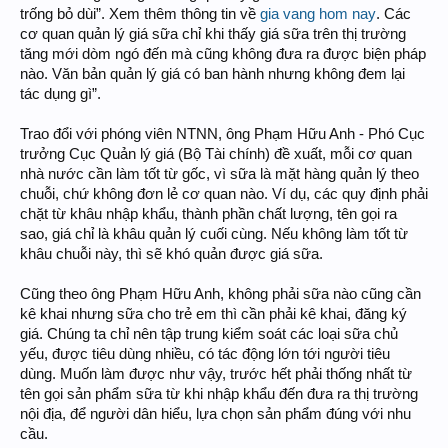
trống bỏ dùi”. Xem thêm thông tin về
gia vang hom nay
. Các
cơ quan quản lý giá sữa chỉ khi thấy giá sữa trên thị trường
tăng mới dòm ngó đến mà cũng không đưa ra được biện pháp
nào. Văn bản quản lý giá có ban hành nhưng không đem lại
tác dụng gì”.
Trao đổi với phóng viên NTNN, ông Phạm Hữu Anh - Phó Cục
trưởng Cục Quản lý giá (Bộ Tài chính) đề xuất, mỗi cơ quan
nhà nước cần làm tốt từ gốc, vì sữa là mặt hàng quản lý theo
chuỗi, chứ không đơn lẻ cơ quan nào. Ví dụ, các quy định phải
chặt từ khâu nhập khẩu, thành phần chất lượng, tên gọi ra
sao, giá chỉ là khâu quản lý cuối cùng. Nếu không làm tốt từ
khâu chuỗi này, thì sẽ khó quản được giá sữa.
Cũng theo ông Phạm Hữu Anh, không phải sữa nào cũng cần
kê khai nhưng sữa cho trẻ em thì cần phải kê khai, đăng ký
giá. Chúng ta chỉ nên tập trung kiểm soát các loại sữa chủ
yếu, được tiêu dùng nhiều, có tác động lớn tới người tiêu
dùng. Muốn làm được như vậy, trước hết phải thống nhất từ
tên gọi sản phẩm sữa từ khi nhập khẩu đến đưa ra thị trường
nội địa, để người dân hiểu, lựa chọn sản phẩm đúng với nhu
cầu.