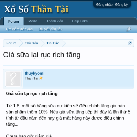
Đăng nhập | Đăng ký
Media
Thành viên
Help Links
Forum
Tìm kiếm diễn đàn
Bài viết gần đây
Forum
Chờ Xóa
Tin Tức
Giá sữa lại rục rịch tăng
thuykyomi
Thần Tài
Giá sữa lại rục rịch tăng
Từ 1.8, một số hãng sữa dự kiến sẽ điều chỉnh tăng giá bán
sản phẩm thêm 10%. Nếu giá sữa tăng tiếp thì đây là lần thứ 5
tính từ đầu năm đến nay giá mặt hàng này được điều chỉnh
tăng...
Chưa bao giờ giảm giá...