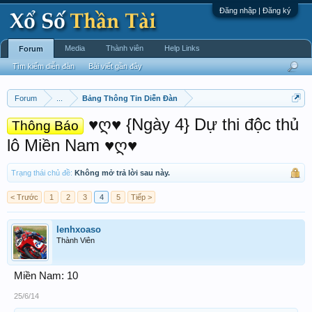
Đăng nhập | Đăng ký
Media
Thành viên
Help Links
Forum
Tìm kiếm diễn đàn
Bài viết gần đây
Forum
...
Bảng Thông Tin Diễn Đàn
♥ღ♥ {Ngày 4} Dự thi độc thủ
Thông Báo
lô Miền Nam ♥ღ♥
Trạng thái chủ đề:
Không mở trả lời sau này.
< Trước
1
2
3
4
5
Tiếp >
lenhxoaso
Thành Viên
Miền Nam: 10
25/6/14