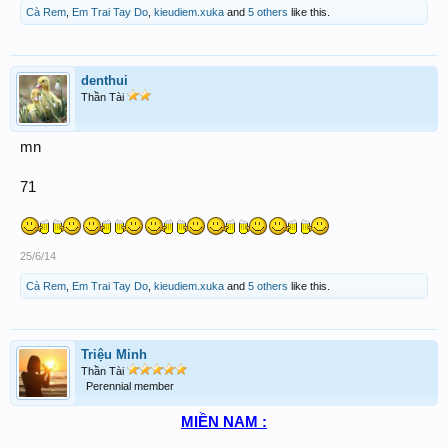
Cà Rem
,
Em Trai Tay Do
,
kieudiem.xuka
and
5 others
like this.
denthui
Thần Tài
mn
71
25/6/14
Cà Rem
,
Em Trai Tay Do
,
kieudiem.xuka
and
5 others
like this.
Triệu Minh
Thần Tài
Perennial member
MIỀN NAM :