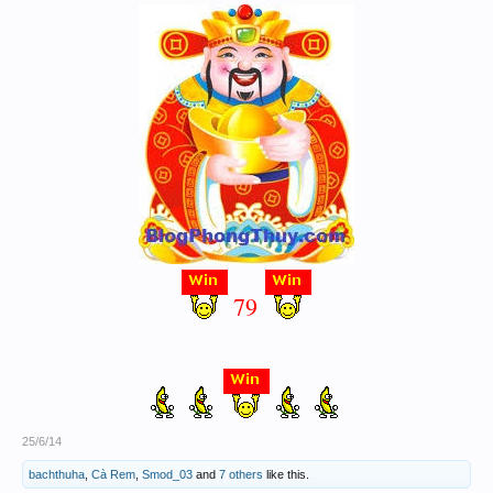
79
25/6/14
bachthuha
,
Cà Rem
,
Smod_03
and
7 others
like this.