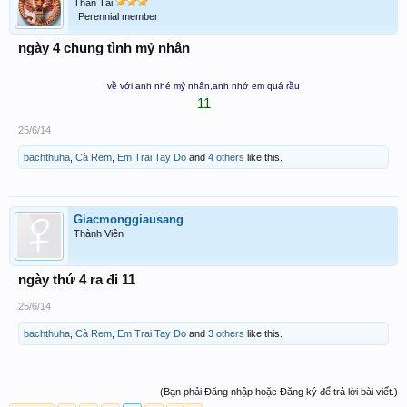
Thần Tài
Perennial member
ngày 4 chung tình mỷ nhân
về với anh nhé mỷ nhân,anh nhớ em quá rầu
11
25/6/14
bachthuha
,
Cà Rem
,
Em Trai Tay Do
and
4 others
like this.
Giacmonggiausang
Thành Viên
ngày thứ 4 ra đi 11
25/6/14
bachthuha
,
Cà Rem
,
Em Trai Tay Do
and
3 others
like this.
(Bạn phải Đăng nhập hoặc Đăng ký để trả lời bài viết.)