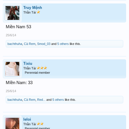
Truy Mệnh
Thần Tài
Miền Nam 53
25/6/14
bachthuha
,
Cà Rem
,
Smod_03
and
5 others
like this.
Tixiu
Thần Tài
Perennial member
MIền Nam: 33
25/6/14
bachthuha
,
Cà Rem
,
Red...
and
5 others
like this.
leloi
Thần Tài
Perennial member