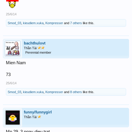
25/6/14
Smod_03
,
kieudiem.xuka
,
Kompresser
and
7 others
like this.
bachthulovt
Thần Tài
Perennial member
Mien Nam
73
25/6/14
Smod_03
,
kieudiem.xuka
,
Kompresser
and
8 others
like this.
funny/funnygirl
Thần Tài
Mn 29 .3 ngay dieu trat