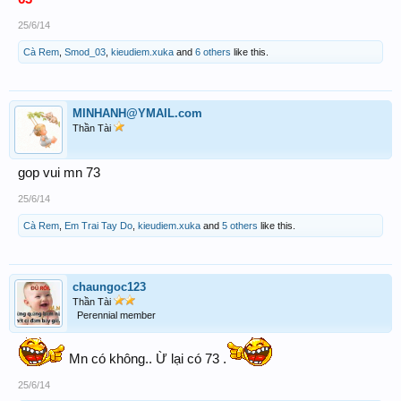
25/6/14
Cà Rem
,
Smod_03
,
kieudiem.xuka
and
6 others
like this.
MINHANH@YMAIL.com
Thần Tài
gop vui mn 73
25/6/14
Cà Rem
,
Em Trai Tay Do
,
kieudiem.xuka
and
5 others
like this.
chaungoc123
Thần Tài
Perennial member
Mn có không.. Ừ lại có 73 .
25/6/14