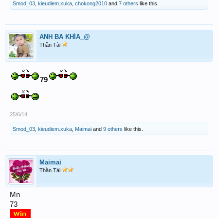
Smod_03
,
kieudiem.xuka
,
chokong2010
and
7 others
like this.
ANH BA KHÍA_@
Thần Tài
79
25/6/14
Smod_03
,
kieudiem.xuka
,
Maimai
and
9 others
like this.
Maimai
Thần Tài
Mn
73