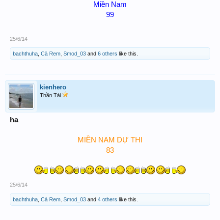
Miền Nam
99
25/6/14
bachthuha
,
Cà Rem
,
Smod_03
and
6 others
like this.
kienhero
Thần Tài
ha
MIỀN NAM DỰ THI
83​
25/6/14
bachthuha
,
Cà Rem
,
Smod_03
and
4 others
like this.