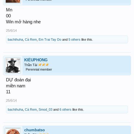
Mn
00
Win mở hàng nhe
25/6/14
bachthuha
,
Cà Rem
,
Em Trai Tay Do
and
5 others
like this.
KIỀUPHONG
Thần Tài
Perennial member
DỰ đoán đại
miền nam
11
25/6/14
bachthuha
,
Cà Rem
,
Smod_03
and
6 others
like this.
chumbatso