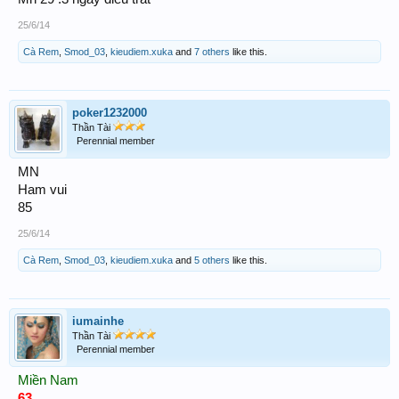
25/6/14
Cà Rem
,
Smod_03
,
kieudiem.xuka
and
7 others
like this.
poker1232000
Thần Tài
Perennial member
MN
Ham vui
85
25/6/14
Cà Rem
,
Smod_03
,
kieudiem.xuka
and
5 others
like this.
iumainhe
Thần Tài
Perennial member
Miền Nam
63