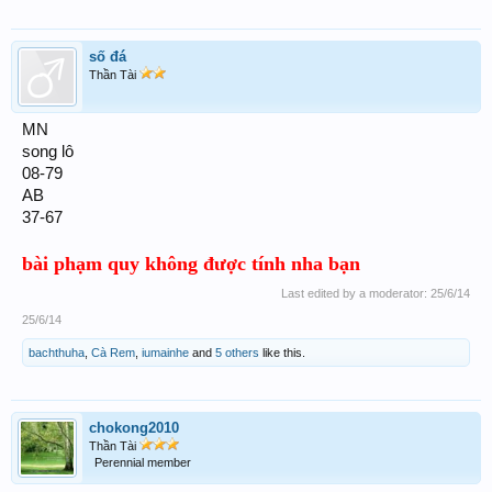
số đá
Thần Tài
MN
song lô
08-79
AB
37-67
bài phạm quy không được tính nha bạn
Last edited by a moderator:
25/6/14
25/6/14
bachthuha
,
Cà Rem
,
iumainhe
and
5 others
like this.
chokong2010
Thần Tài
Perennial member