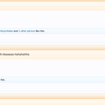
mhuynhdao
and
1 other person
like this.
 mời nbaaaaa hahahahha
 this.