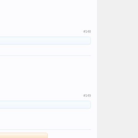
#148
#149