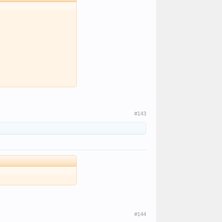
#143
#144