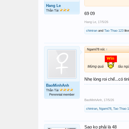
Hang Le
Thần Tài
69 09
Hang Le
,
17/5/26
chintran
and
Tao Thao 123
like
Ngami78 nói:
↑
Mừng quá
lâu ngà
Nhẹ lòng roi chế...có ti
BaoMinhAnh
Thần Tài
Perennial member
BaoMinhAnh
,
17/5/26
chintran
,
Ngami78
,
Tao Thao 
Sao ko phải là 48