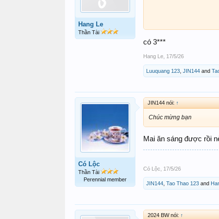
Hang Le
Thần Tài
có 3***
Hang Le
,
17/5/26
Luuquang 123
,
JIN144
and
Ta
JIN144 nói:
↑
Chúc mừng bạn
Mai ăn sáng được rồi n
Có Lộc
Có Lộc
,
17/5/26
Thần Tài
Perennial member
JIN144
,
Tao Thao 123
and
Ha
2024 BW nói:
↑