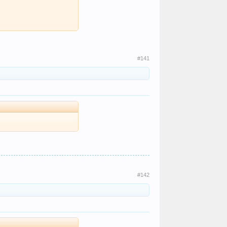
#141
#142