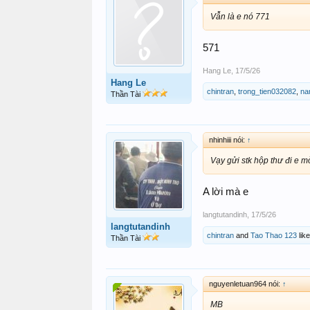
Vẫn là e nó 771
571
Hang Le
,
17/5/26
Hang Le
chintran
,
trong_tien032082
,
na
Thần Tài
nhinhiii nói:
↑
Vạy gửi stk hộp thư đi e
A lời mà e
langtutandinh
,
17/5/26
langtutandinh
chintran
and
Tao Thao 123
like
Thần Tài
nguyenletuan964 nói:
↑
MB