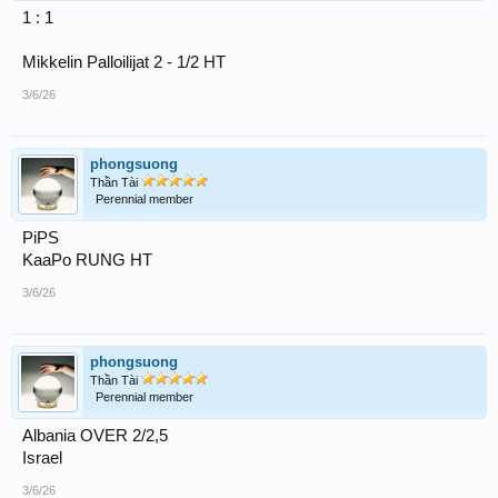
1 : 1
Mikkelin Palloilijat 2 - 1/2 HT
3/6/26
phongsuong
Thần Tài
Perennial member
PiPS
KaaPo RUNG HT
3/6/26
phongsuong
Thần Tài
Perennial member
Albania OVER 2/2,5
Israel
3/6/26