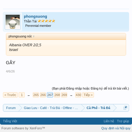
phongsuong
Thần Tài
Perennial member
phongsuong nói:
↑
Albania OVER 2/2,5
Israel
GÃY
4/6/26
(Bạn phải Đăng nhập hoặc Đăng ký để trả lời bài viết.)
< Trước
1
←
265
266
267
268
269
→
430
Tiếp >
Forum
Giao Lưu - Café - Trà Đá - Offline - Tỉnh Tò Hihi!
Cà Phê - Trà Đá
Tiếng Việt
Liên hệ
Trợ giúp
Forum software by XenForo™
Quy định và Nội quy