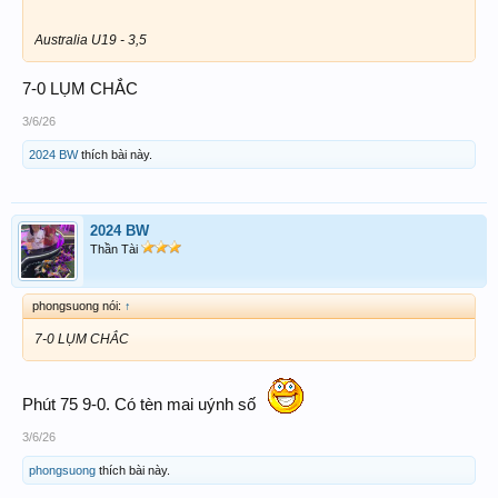
Australia U19 - 3,5
7-0 LỤM CHẮC
3/6/26
2024 BW
thích bài này.
2024 BW
Thần Tài
phongsuong nói:
↑
7-0 LỤM CHẮC
Phút 75 9-0. Có tèn mai uýnh số
3/6/26
phongsuong
thích bài này.