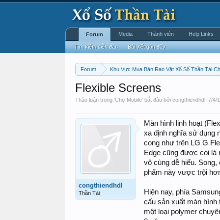
Media
Thành viên
Help Links
Forum
Tìm kiếm diễn đàn
Bài viết gần đây
Forum
Khu Vực Mua Bán Rao Vặt Xổ Số Thần Tài C
Flexible Screens
Thảo luận trong '
Chợ Mobile
' bắt đầu bởi
congthiendhdl
,
7/4/
Màn hình linh hoạt (Fle
xa định nghĩa sử dụng 
cong như trên LG G F
Edge cũng được coi là 
vô cùng dễ hiểu. Song, 
phẩm này vược trội hơ
congthiendhdl
Hiện nay, phía Samsung 
Thần Tài
cấu sản xuất màn hình 
một loại polymer chuyê