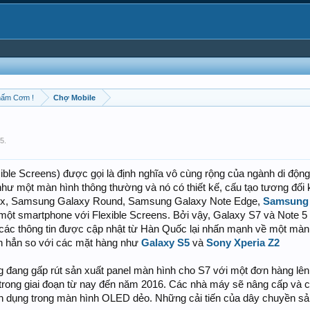
hấm Cơm !
Chợ Mobile
15
.
xible Screens) được gọi là định nghĩa vô cùng rộng của ngành di động
như một màn hình thông thường và nó có thiết kế, cấu tạo tương đối
lex, Samsung Galaxy Round, Samsung Galaxy Note Edge,
Samsung 
một smartphone với Flexible Screens. Bởi vậy, Galaxy S7 và Note 5
các thông tin được cập nhật từ Hàn Quốc lại nhấn mạnh về một màn hì
n hẳn so với các mặt hàng như
Galaxy S5
và
Sony Xperia Z2
đang gấp rút sản xuất panel màn hình cho S7 với một đơn hàng lên tớ
trong giai đoạn từ nay đến năm 2016. Các nhà máy sẽ nâng cấp và cải
n dụng trong màn hình OLED dẻo. Những cải tiến của dây chuyền sản