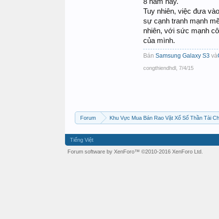
8 năm nay.
Tuy nhiên, việc đưa vào
sự cạnh tranh mạnh mẽ 
nhiên, với sức mạnh cô
của mình.
Bán
Samsung Galaxy S3
và
congthiendhdl
,
7/4/15
Forum
Khu Vực Mua Bán Rao Vặt Xổ Số Thần Tài C
Tiếng Việt
Forum software by XenForo™
©2010-2016 XenForo Ltd.