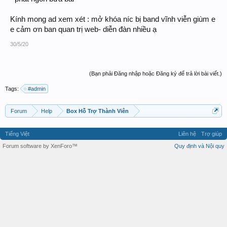
Kính mong ad xem xét : mở khóa níc bị band vĩnh viễn giùm e
e cảm ơn ban quan trị web- diễn đàn nhiều ạ
30/5/20
(Bạn phải Đăng nhập hoặc Đăng ký để trả lời bài viết.)
Tags:
#admin
Forum
Help
Box Hỗ Trợ Thành Viên
Tiếng Việt
Liên hệ
Trợ giúp
Forum software by XenForo™
Quy định và Nội quy