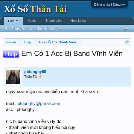
Đăng nhập | Đăng ký
Media
Thành viên
Help Links
Forum
Tìm kiếm diễn đàn
Bài viết gần đây
Forum
Help
Box Hỗ Trợ Thành Viên
Em Có 1 Acc Bị Band Vĩnh Viễn
Help
ptdunghy88
Thần Tài
ngày xưa e lập níc bên diễn đàn mình khá sớm
mail :
ptdunghy@gmail.com
acc : ptdunghy
níc bị band vĩnh viễn vì lý do :
- thành viên mới không hiểu nội quy
- phát ngôn bừa bãi