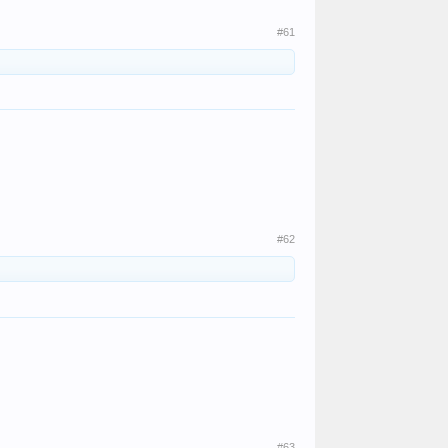
#61
#62
#63