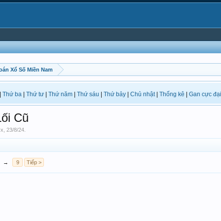
oán Xổ Số Miền Nam
|
Thứ ba
|
Thứ tư
|
Thứ năm
|
Thứ sáu
|
Thứ bảy
|
Chủ nhật
|
Thống kê
|
Gan cực đạ
ối Cũ
yx
,
23/8/24
.
→
9
Tiếp >