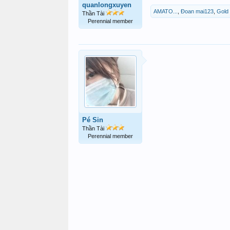
quanlongxuyen
AMATO...
,
Đoan mai123
,
Gold
Thần Tài
Perennial member
Pé Sin
Thần Tài
Perennial member