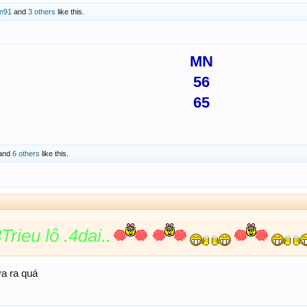
n91
and
3 others
like this.
MN
56
65
and
6 others
like this.
Trieu lô .4dai..
a ra quá