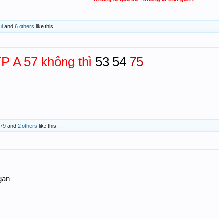
ui
and
6 others
like this.
TP A 57 không thì
53 54
75
 79
and
2 others
like this.
gan