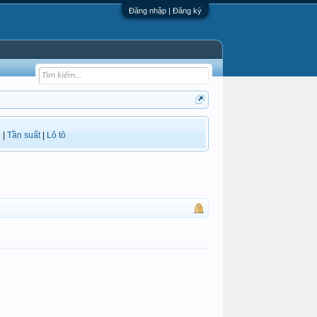
Đăng nhập | Đăng ký
i
|
Tần suất
|
Lô tô