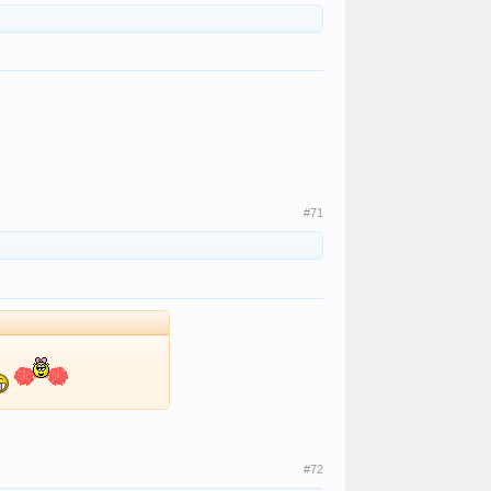
#71
#72