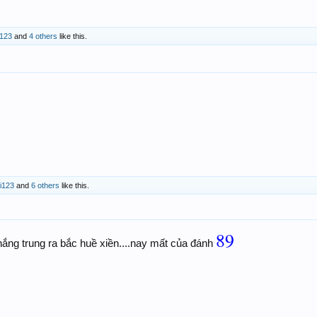
123
and
4 others
like this.
i123
and
6 others
like this.
89
ắng trung ra bắc huề xiền....nay mất của đánh