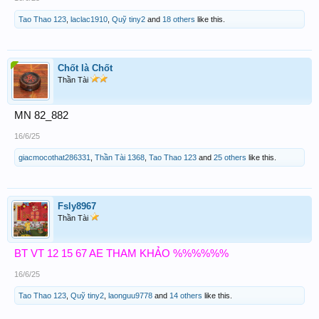
Tao Thao 123
,
laclac1910
,
Quỹ tiny2
and
18 others
like this.
Chốt là Chốt
Thần Tài
MN 82_882
16/6/25
giacmocothat286331
,
Thần Tài 1368
,
Tao Thao 123
and
25 others
like this.
Fsly8967
Thần Tài
BT VT 12 15 67 AE THAM KHẢO %%%%%%
16/6/25
Tao Thao 123
,
Quỹ tiny2
,
laonguu9778
and
14 others
like this.