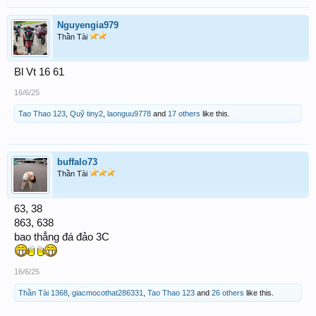
Nguyengia979
Thần Tài
Bl Vt 16 61
16/6/25
Tao Thao 123
,
Quỹ tiny2
,
laonguu9778
and
17 others
like this.
buffalo73
Thần Tài
63, 38
863, 638
bao thẳng đá đảo 3C
16/6/25
Thần Tài 1368
,
giacmocothat286331
,
Tao Thao 123
and
26 others
like this.