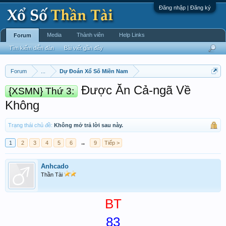
Đăng nhập | Đăng ký
Media
Thành viên
Help Links
Forum
Tìm kiếm diễn đàn
Bài viết gần đây
Forum
...
Dự Đoán Xổ Số Miền Nam
Được Ăn Cả-ngã Về
{XSMN} Thứ 3:
Không
Trạng thái chủ đề:
Không mở trả lời sau này.
1
2
3
4
5
6
→
9
Tiếp >
Anhcado
Thần Tài
BT
83