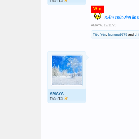
Thần Tài
Kiếm chút đỉnh ăn 
AMAYA
,
12/11/23
Tiểu Yến
,
laonguu9778
and
ch
AMAYA
Thần Tài