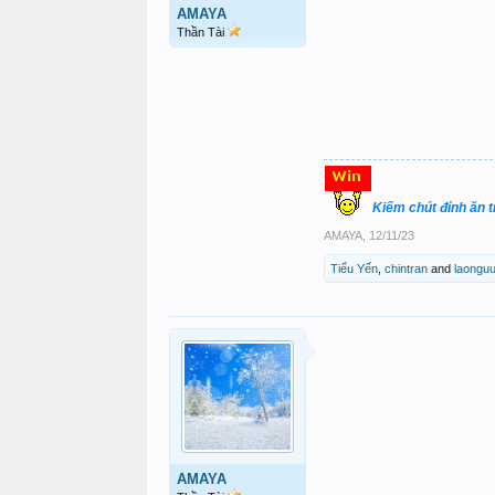
AMAYA
Thần Tài
Kiếm chút đỉnh ăn 
AMAYA
,
12/11/23
Tiểu Yến
,
chintran
and
laongu
AMAYA