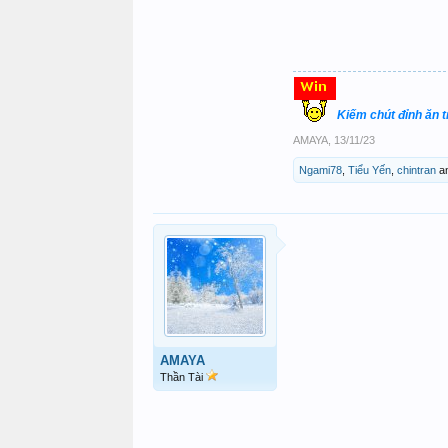
Kiếm chút đỉnh ăn 
AMAYA
,
13/11/23
Ngami78
,
Tiểu Yến
,
chintran
a
AMAYA
Thần Tài