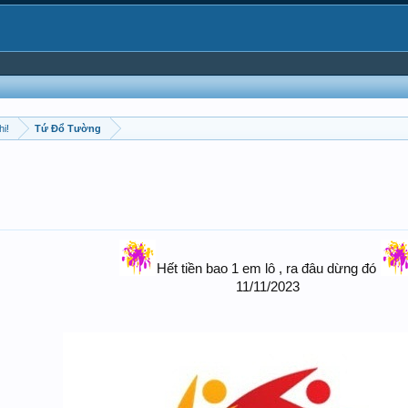
hi!
Tứ Đổ Tường
Hết tiền bao 1 em lô , ra đâu dừng đó
11/11/2023