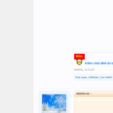
Kiếm chút đỉnh ăn 
AMAYA
,
11/11/23
hoa xuan
,
chintran
,
Lưu manh 
AMAYA nói:
↑