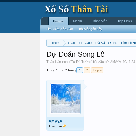
Media
Thành viên
Help Links
Forum
Tìm kiếm diễn đàn
Bài viết gần đây
Forum
Giao Lưu - Café - Trà Đá - Offline - Tỉnh Tò Hi
Dự Đoán Song Lô
Thảo luận trong '
Tứ Đổ Tường
' bắt đầu bởi
AMAYA
,
10/11/23
.
Trang 1 của 2 trang
1
2
Tiếp >
AMAYA
Thần Tài