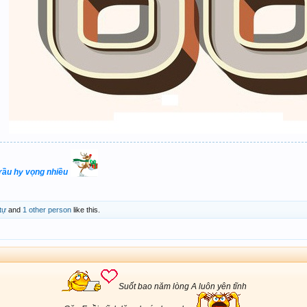
trầu hy vọng nhiều
tự
and
1 other person
like this.
Suốt bao năm lòng A luôn yên tĩnh