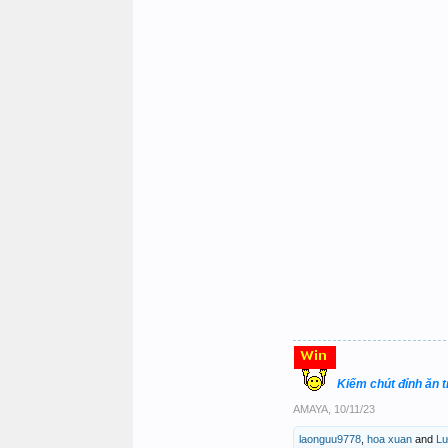
Kiếm chút đỉnh ăn 
AMAYA
,
10/11/23
laonguu9778
,
hoa xuan
and
Lư