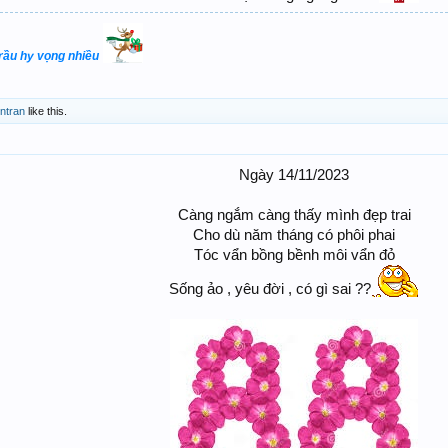
trầu hy vọng nhiều
intran
like this.
Ngày 14/11/2023
Càng ngắm càng thấy mình đẹp trai
Cho dù năm tháng có phôi phai
Tóc vẩn bồng bềnh môi vẩn đỏ
Sống ảo , yêu đời , có gì sai ??