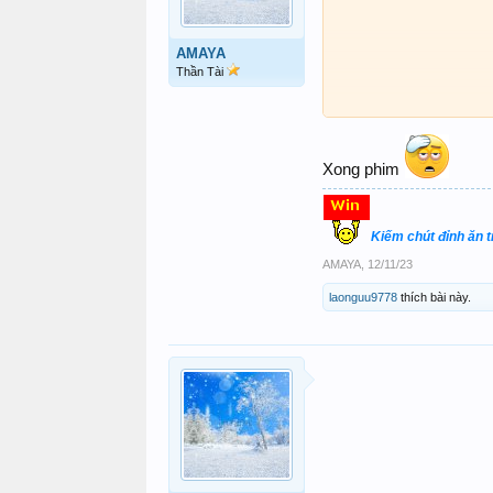
AMAYA
Thần Tài
Xong phim
Kiếm chút đỉnh ăn 
AMAYA
,
12/11/23
laonguu9778
thích bài này.