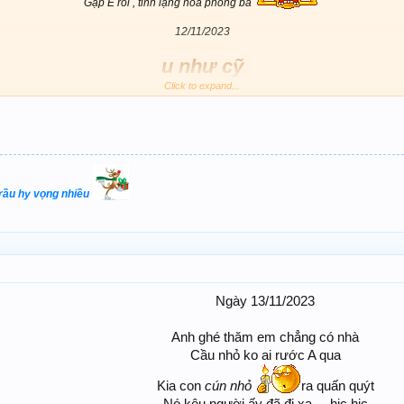
Gặp E rồi , tĩnh lặng hoá phong ba
12/11/2023
u như cỹ
Click to expand...
View attachment 224791
trầu hy vọng nhiều
Ngày 13/11/2023
Anh ghé thăm em chẳng có nhà
Cầu nhỏ ko ai rước A qua
Kia con
cún nhỏ
ra quấn quýt
Nó kêu người ấy đã đi xa ... hic hic