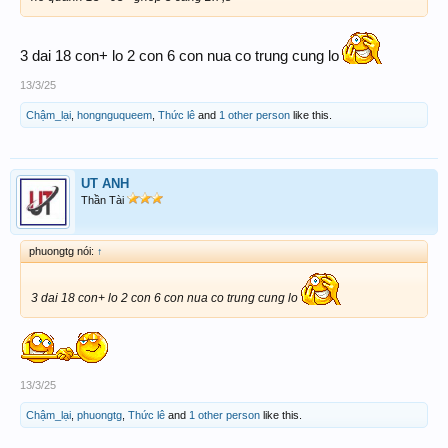
3 dai 18 con+ lo 2 con 6 con nua co trung cung lo
13/3/25
Chậm_lại
,
hongnguqueem
,
Thức lê
and
1 other person
like this.
UT ANH
Thần Tài
phuongtg nói:
↑
3 dai 18 con+ lo 2 con 6 con nua co trung cung lo
13/3/25
Chậm_lại
,
phuongtg
,
Thức lê
and
1 other person
like this.