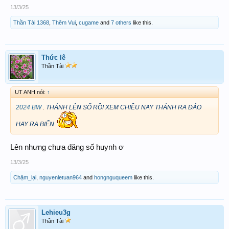
13/3/25
Thần Tài 1368
,
Thêm Vui
,
cugame
and
7 others
like this.
Thức lê
Thần Tài
UT ANH nói:
↑
2024 BW
.
THÁNH LÊN SỐ RỒI XEM CHIỀU NAY THÁNH RA ĐẢO
HAY RA BIỂN
Lên nhưng chưa đăng số huynh ơ
13/3/25
Chậm_lại
,
nguyenletuan964
and
hongnguqueem
like this.
Lehieu3g
Thần Tài