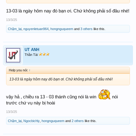
13-03 là ngày hôm nay đó bạn ơi. Chứ không phải số đâu nhé!
13/3/25
Chậm_lại
,
nguyenletuan964
,
hongnguqueem
and
3 others
like this.
UT ANH
Thần Tài
Help you nói:
↑
13-03 là ngày hôm nay đó bạn ơi. Chứ không phải số đâu nhé!
vậy hả , chiều ra 13 - 03 thánh cũng nói là win
nói
trước chứ vụ này bị hoài
13/3/25
Chậm_lại
,
Ngocbichly
,
hongnguqueem
and
2 others
like this.