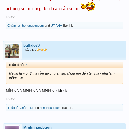
ai trùng số nó cũng đều là ăn cắp số nó
13/3/25
Chậm_lại
,
hongnguqueem
and
UT ANH
like this.
buffalo73
Thần Tài
Thức lê nói:
↑
Nè ,ai làm ồn? mày ồn ào chứ ai, tao chưa nói đến tên mày nha lắm
mồm - IM -
NÍNNNNNNNNNNNNNN kkkkk
13/3/25
Thức lê
,
Chậm_lại
and
hongnguqueem
like this.
Minhnhan.buon