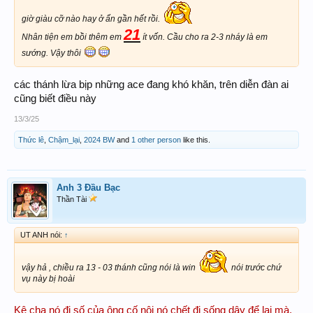
giờ giàu cỡ nào hay ở ẩn gần hết rồi.
21
Nhân tiện em bồi thêm em
ít vốn. Cầu cho ra 2-3 nháy là em
sướng. Vậy thôi
các thánh lừa bịp những ace đang khó khăn, trên diễn đàn ai
cũng biết điều này
13/3/25
Thức lê
,
Chậm_lại
,
2024 BW
and
1 other person
like this.
Anh 3 Đầu Bạc
Thần Tài
UT ANH nói:
↑
vậy hả , chiều ra 13 - 03 thánh cũng nói là win
nói trước chứ
vụ này bị hoài
Kệ cha nó đi số của ông cố nội nó chết đi sống dậy để lại mà,