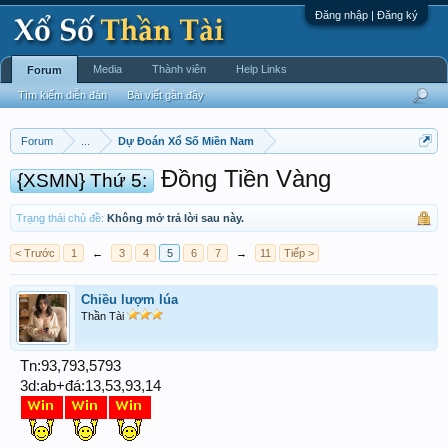
Đăng nhập | Đăng ký
Media
Thành viên
Help Links
Forum
Tìm kiếm diễn đàn
Bài viết gần đây
Forum
...
Dự Đoán Xổ Số Miền Nam
Đồng Tiền Vàng
{XSMN} Thứ 5:
Trạng thái chủ đề:
Không mở trả lời sau này.
< Trước
1
←
3
4
5
6
7
→
11
Tiếp >
Chiều lượm lúa
Thần Tài
Tn:93,793,5793
3d:ab+đá:13,53,93,14