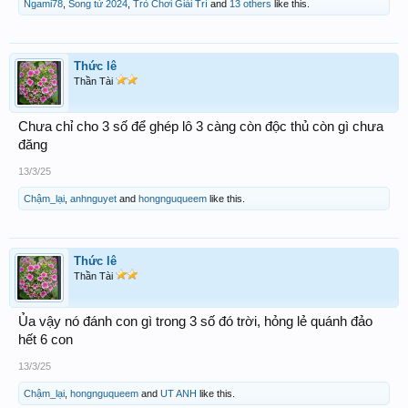
Ngami78
,
Song tử 2024
,
Trò Chơi Giải Trí
and
13 others
like this.
Thức lê
Thần Tài
Chưa chỉ cho 3 số để ghép lô 3 càng còn độc thủ còn gì chưa
đăng
13/3/25
Chậm_lại
,
anhnguyet
and
hongnguqueem
like this.
Thức lê
Thần Tài
Ủa vậy nó đánh con gì trong 3 số đó trời, hỏng lẻ quánh đảo
hết 6 con
13/3/25
Chậm_lại
,
hongnguqueem
and
UT ANH
like this.