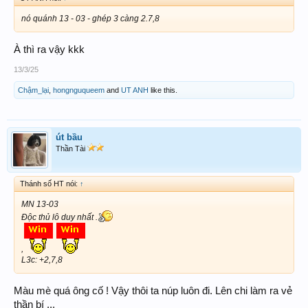
nó quánh 13 - 03 - ghép 3 càng 2.7,8
À thì ra vậy kkk
13/3/25
Chậm_lại
,
hongnguqueem
and
UT ANH
like this.
út bầu
Thần Tài
Thánh số HT nói:
↑
MN 13-03
Độc thủ lô duy nhất .
,
L3c: +2,7,8
Màu mè quá ông cố ! Vậy thôi ta núp luôn đi. Lên chi làm ra vẻ
thần bí ...