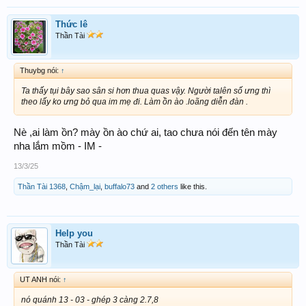
Thức lê
Thần Tài
Thuybg nói:
↑
Ta thấy tụi bây sao sân si hơn thua quas vậy. Người talên số ưng thì
theo lấy ko ưng bỏ qua im mẹ đi. Làm ồn ào .loãng diễn đàn .
Nè ,ai làm ồn? mày ồn ào chứ ai, tao chưa nói đến tên mày
nha lắm mồm - IM -
13/3/25
Thần Tài 1368
,
Chậm_lại
,
buffalo73
and
2 others
like this.
Help you
Thần Tài
UT ANH nói:
↑
nó quánh 13 - 03 - ghép 3 càng 2.7,8