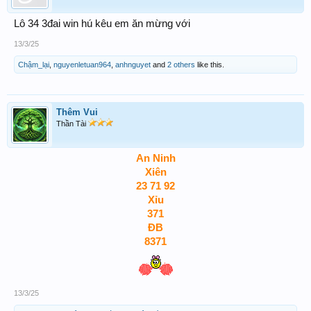
Lô 34 3đai win hú kêu em ăn mừng với
13/3/25
Chậm_lại
,
nguyenletuan964
,
anhnguyet
and
2 others
like this.
Thêm Vui
Thần Tài
An Ninh
Xiên
23 71 92
Xỉu
371
ĐB
8371
13/3/25