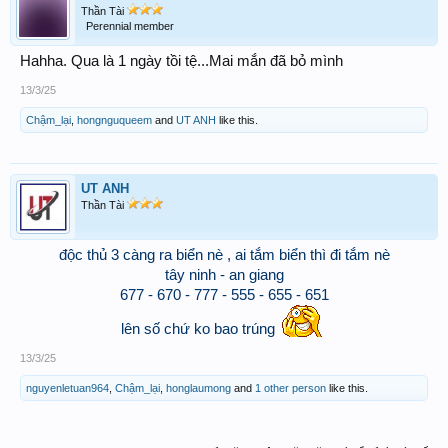
Thần Tài
Perennial member
Hahha. Qua là 1 ngày tồi tệ...Mai mắn đã bỏ mình
13/3/25
Chậm_lại
,
hongnguqueem
and
UT ANH
like this.
UT ANH
Thần Tài
độc thủ 3 càng ra biển nè , ai tắm biển thì đi tắm nè
tây ninh - an giang
677 - 670 - 777 - 555 - 655 - 651
lên số chứ ko bao trúng
13/3/25
nguyenletuan964
,
Chậm_lại
,
honglaumong
and
1 other person
like this.