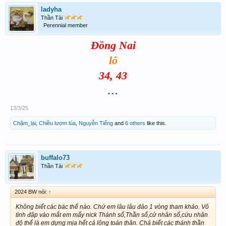
ladyha
Thần Tài
Perennial member
Đồng Nai
lô
34, 43
…
13/3/25
Chậm_lại
,
Chiều lượm lúa
,
Nguyễn Tiếng
and
6 others
like this.
buffalo73
Thần Tài
2024 BW nói:
↑
Không biết các bác thế nào. Chứ em lâu lâu đảo 1 vòng tham khảo. Vô
tình đập vào mắt em mấy nick Thánh số,Thần số,cử nhân số,cứu nhân
độ thế là em dựng mịa hết cả lông toàn thân. Chả biết các thánh thần