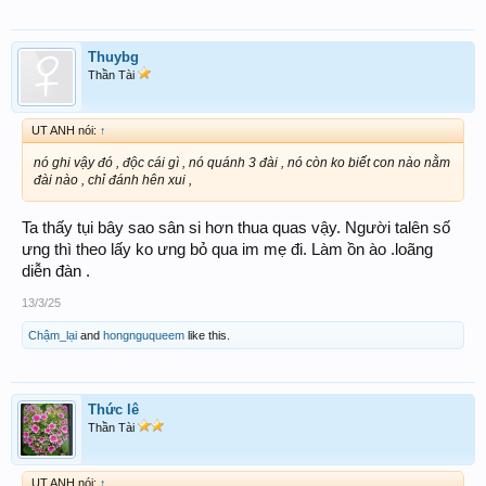
Thuybg
Thần Tài
UT ANH nói:
↑
nó ghi vậy đó , độc cái gì , nó quánh 3 đài , nó còn ko biết con nào nằm
đài nào , chỉ đánh hên xui ,
Ta thấy tụi bây sao sân si hơn thua quas vậy. Người talên số
ưng thì theo lấy ko ưng bỏ qua im mẹ đi. Làm ồn ào .loãng
diễn đàn .
13/3/25
Chậm_lại
and
hongnguqueem
like this.
Thức lê
Thần Tài
UT ANH nói:
↑