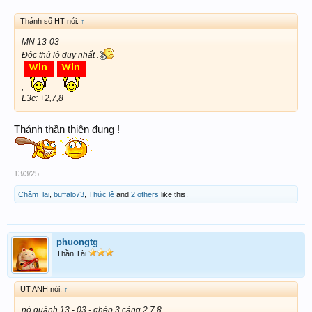
Thánh số HT nói:
↑
MN 13-03
Độc thủ lô duy nhất .
,
L3c: +2,7,8
Thánh thần thiên đụng !
13/3/25
Chậm_lại
,
buffalo73
,
Thức lê
and
2 others
like this.
phuongtg
Thần Tài
UT ANH nói:
↑
nó quánh 13 - 03 - ghép 3 càng 2.7,8