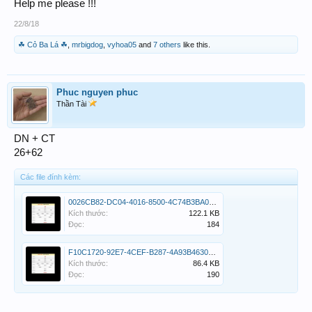
Help me please !!!
22/8/18
☘ Cỏ Ba Lá ☘
,
mrbigdog
,
vyhoa05
and
7 others
like this.
Phuc nguyen phuc
Thần Tài
DN + CT
26+62
Các file đính kèm:
0026CB82-DC04-4016-8500-4C74B3BA05A9.png
Kích thước:
122.1 KB
Đọc:
184
F10C1720-92E7-4CEF-B287-4A93B4630BE4.png
Kích thước:
86.4 KB
Đọc:
190