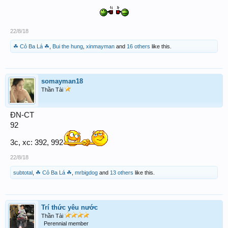
22/8/18
☘ Cỏ Ba Lá ☘
,
Bui the hung
,
xinmayman
and
16 others
like this.
somayman18
Thần Tài
ĐN-CT
92
3c, xc: 392, 992
22/8/18
subtotal
,
☘ Cỏ Ba Lá ☘
,
mrbigdog
and
13 others
like this.
Trí thức yêu nước
Thần Tài
Perennial member