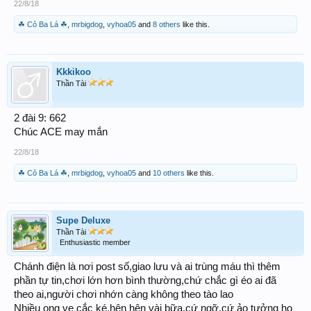
22/8/18
☘ Cỏ Ba Lá ☘
,
mrbigdog
,
vyhoa05
and
8 others
like this.
Kkkikoo
Thần Tài
2 đài 9: 662
Chúc ACE may mắn
22/8/18
☘ Cỏ Ba Lá ☘
,
mrbigdog
,
vyhoa05
and
10 others
like this.
Supe Deluxe
Thần Tài
Enthusiastic member
Chánh điện là nơi post số,giao lưu và ai trùng máu thì thêm
phần tự tin,chơi lớn hơn bình thường,chứ chắc gì éo ai đã
theo ai,người chơi nhớn càng không theo tào lao
Nhiều ong ve cắc ké,hên hên vài bữa,cứ ngỡ,cứ ảo tưởng họ