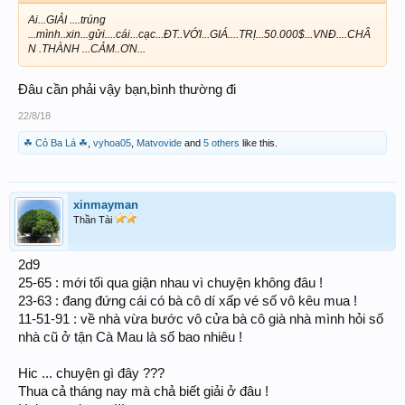
Ai...GIẢI ....trúng
...mình..xin...gửi....cái...cạc...ĐT..VỚI...GIÁ....TRỊ...50.000$...VNĐ....CHÂ
N .THÀNH ...CẢM..ƠN...
Đâu cần phải vậy bạn,bình thường đi
22/8/18
☘ Cỏ Ba Lá ☘
,
vyhoa05
,
Matvovide
and
5 others
like this.
xinmayman
Thần Tài
2d9
25-65 : mới tối qua giận nhau vì chuyện không đâu !
23-63 : đang đứng cái có bà cô dí xấp vé số vô kêu mua !
11-51-91 : về nhà vừa bước vô cửa bà cô già nhà mình hỏi số
nhà cũ ở tận Cà Mau là số bao nhiêu !
Hic ... chuyện gì đây ???
Thua cả tháng nay mà chả biết giải ở đâu !