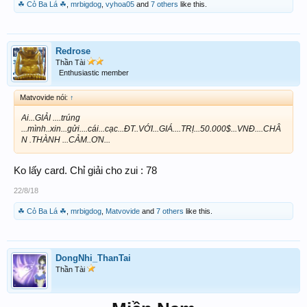
☘ Cỏ Ba Lá ☘
,
mrbigdog
,
vyhoa05
and
7 others
like this.
Redrose
Thần Tài
Enthusiastic member
Matvovide nói:
↑
Ai...GIẢI ....trúng
...mình..xin...gửi....cái...cạc...ĐT..VỚI...GIÁ....TRỊ...50.000$...VNĐ....CHÂ
N .THÀNH ...CẢM..ƠN...
Ko lấy card. Chỉ giải cho zui : 78
22/8/18
☘ Cỏ Ba Lá ☘
,
mrbigdog
,
Matvovide
and
7 others
like this.
DongNhi_ThanTai
Thần Tài