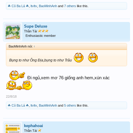
☘ Cỏ Ba Lá ☘
,
ltvltv
,
BaoMinhAnh
and
7 others
like this.
Supe Deluxe
Thần Tài
Enthusiastic member
BaoMinhAnh nói:
↑
Bụng to như Ông Địa,bụng to như Trâu
Đi ngủ,xem mơ 76 giống anh hem,xún xác
22/8/18
☘ Cỏ Ba Lá ☘
,
ltvltv
,
BaoMinhAnh
and
5 others
like this.
kephahoai
Thần Tài