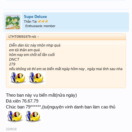
Supe Deluxe
Thần Tài
Enthusiastic member
LTHT09091979 nói:
↑
Diễn đàn lúc này nhộn nhịp quá
em tủi thân em quá .
hôm nay em chốt số lần cuối
DNCT
279
nếu không vè thì em se biến mất ngày hôm nay , ngày mai tính sau nha
Theo bạn này vụ biến mất(nửa ngày)
Đá xiên 76.67.79
Chúc bạn 79******,(tui)nguyện vinh danh bạn làm cao thủ
22/8/18