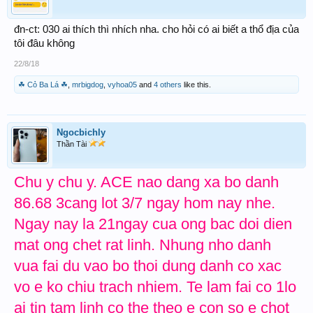
đn-ct: 030 ai thích thì nhích nha. cho hỏi có ai biết a thổ địa của
tôi đâu không
22/8/18
☘ Cỏ Ba Lá ☘
,
mrbigdog
,
vyhoa05
and
4 others
like this.
Ngocbichly
Thần Tài
Chu y chu y. ACE nao dang xa bo danh
86.68 3cang lot 3/7 ngay hom nay nhe.
Ngay nay la 21ngay cua ong bac doi dien
mat ong chet rat linh. Nhung nho danh
vua fai du vao bo thoi dung danh co xac
vo e ko chiu trach nhiem. Te lam fai co 1lo
ai tin tam linh co the theo e con so e chot