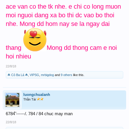
ace van co the tk nhe. e chi co long muon
moi nguoi dang xa bo thi dc vao bo thoi
nhe. Mong dd hom nay se la ngay dai
thang
Mong dd thong cam e noi
hoi nhieu
22/8/18
☘ Cỏ Ba Lá ☘
,
VIPSG
,
mrbigdog
and
9 others
like this.
luongchualanh
Thần Tài
6784̃́ ------/. 784 / 84 chuc may man
22/8/18