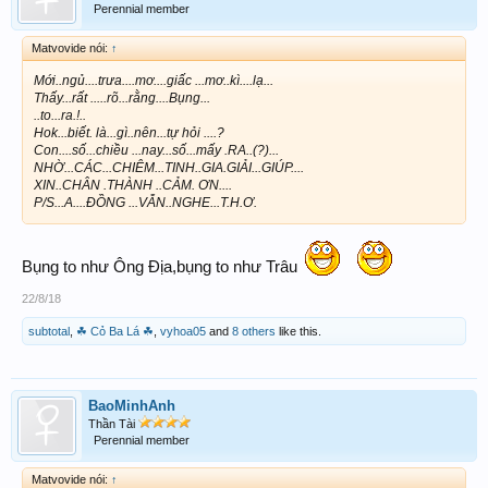
Perennial member
...
Matvovide nói:
↑
Ai theo thì theo - k theo thì biến -
Mới..ngủ....trưa....mơ....giấc ...mơ..kì....lạ...
đây không cần BẤT cứ ai
PHẢI
theo
Thấy...rất .....rõ...rằng....Bụng...
..to...ra.!..
Hok...biết. là...gì..nên...tự hỏi ....?
.
Con....số...chiều ...nay...số...mấy .RA..(?)...
NHỜ...CÁC...CHIÊM...TINH..GIA.GIẢI...GIÚP....
Có 2 đài gi rõ từng đài , ít vốn dánh
XIN..CHÂN .THÀNH ..CẢM. ƠN....
P/S...A....ĐỒNG ...VẪN..NGHE...T.H.Ơ.
theo đài , nhiều vốn thì đánh 2 đài
luôn , tùy vào cách vào tiền của mỗi
Bụng to như Ông Địa,bụng to như Trâu
người.
22/8/18
Theo trúng cả trăm tr k 1 hồi đáp ,
subtotal
,
☘ Cỏ Ba Lá ☘
,
vyhoa05
and
8 others
like this.
cho thua thì hùa vào chửi , CHỐT
BaoMinhAnh
cho Cô Chú ACE nào cần , AI k
Thần Tài
Perennial member
thích thì
LƯỚT
...
Matvovide nói:
↑