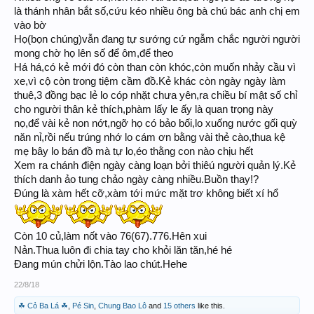
là thánh nhân bắt số,cứu kéo nhiều ông bà chú bác anh chị em
vào bờ
Họ(bọn chúng)vẫn đang tự sướng cứ ngẫm chắc người người
mong chờ họ lên số để ôm,để theo
Há há,có kẻ mới đó còn than còn khóc,còn muốn nhảy cầu vì
xe,vì cộ còn trong tiệm cầm đồ.Kẻ khác còn ngày ngày làm
thuê,3 đồng bạc lẻ lo cóp nhặt chưa yên,ra chiều bí mật số chỉ
cho người thân kẻ thích,phàm lấy le ấy là quan trọng này
nọ,để vài kẻ non nớt,ngỡ họ có bảo bối,lo xuống nước gối quỳ
năn nỉ,rồi nếu trúng nhớ lo cám ơn bằng vài thẻ cào,thua kệ
mẹ bây lo bán đồ mà tự lo,éo thằng con nào chịu hết
Xem ra chánh điện ngày càng loạn bởi thiêú người quản lý.Kẻ
thích danh ảo tung chảo ngày càng nhiều.Buồn thay!?
Đúng là xàm hết cỡ,xàm tới mức mặt trơ không biết xí hổ
Còn 10 củ,làm nốt vào 76(67).776.Hên xui
Nản.Thua luôn đi chia tay cho khỏi lăn tăn,hé hé
Đang mún chửi lộn.Tào lao chút.Hehe
22/8/18
☘ Cỏ Ba Lá ☘
,
Pé Sin
,
Chung Bao Lô
and
15 others
like this.