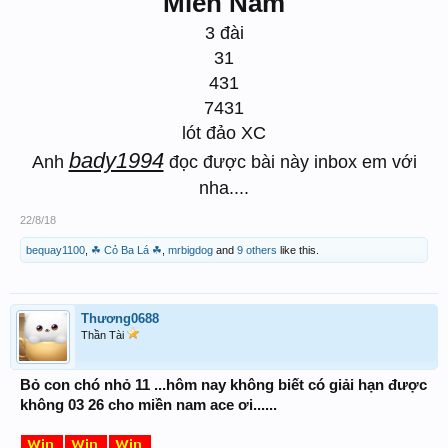
Miền Nam
3 đài
31
431
7431
lót đảo XC
bady1994
Anh
đọc được bài này inbox em với
nha....
22/8/18
bequay1100
,
☘ Cỏ Ba Lá ☘
,
mrbigdog
and
9 others
like this.
Thương0688
Thần Tài
Bỏ con chó nhỏ 11 ...hôm nay không biết có giải hạn được
không 03 26 cho miền nam ace ơi......