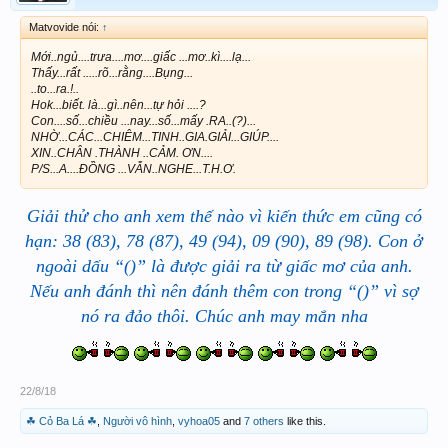
Matvovide nói:
↑
Mới..ngủ....trưa....mơ....giấc ...mơ..kì....lạ...
Thấy...rất .....rõ...rằng....Bụng...
..to...ra.!..
Hok...biết. là...gì..nên...tự hỏi ....?
Con....số...chiều ...nay...số...mấy .RA..(?)...
NHỜ...CÁC...CHIÊM...TINH..GIA.GIẢI...GIÚP....
XIN..CHÂN .THÀNH ..CẢM. ƠN....
P/S...A....ĐỒNG ...VẪN..NGHE...T.H.Ơ.
Giải thử cho anh xem thế nào vì kiến thức em cũng có
hạn: 38 (83), 78 (87), 49 (94), 09 (90), 89 (98). Con ở
ngoài dấu “()” là được giải ra từ giấc mơ của anh.
Nếu anh đánh thì nên đánh thêm con trong “()” vì sợ
nó ra đảo thôi. Chúc anh may mắn nha
22/8/18
☘ Cỏ Ba Lá ☘
,
Người vô hình
,
vyhoa05
and
7 others
like this.