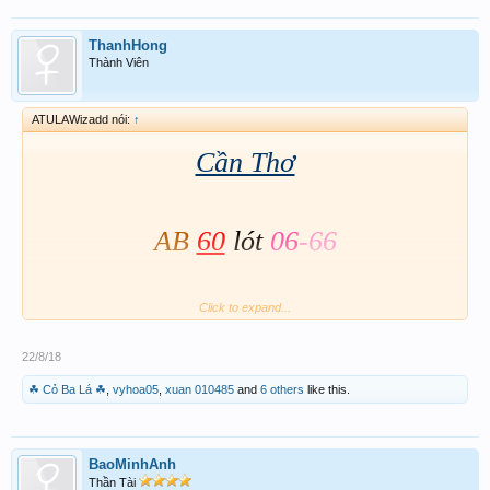
ThanhHong
Thành Viên
ATULAWizadd nói:
↑
Cần Thơ
AB
60
lót
06
-66
Click to expand...
Xì chủ
460
-
060
22/8/18
Lô
60-460
Đá
60-66
-06
☘ Cỏ Ba Lá ☘
,
vyhoa05
,
xuan 010485
and
6 others
like this.
...
BaoMinhAnh
...
Thần Tài