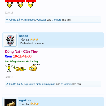
22/8/18
☘ Cỏ Ba Lá ☘
,
mrbigdog
,
vyhoa05
and
7 others
like this.
sococ
Thần Tài
Enthusiastic member
Đồng Nai - Cần Thơ
Xiên
10-11-41-86
Anh Đồng cho em xin 3 vòng
22/8/18
☘ Cỏ Ba Lá ☘
,
Người vô hình
,
xinmayman
and
11 others
like this.
ngokhoi
Thần Tài