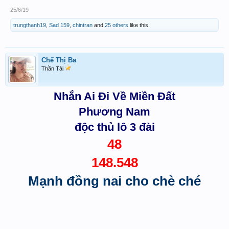
25/6/19
trungthanh19
,
Sad 159
,
chintran
and
25 others
like this.
Chế Thị Ba
Thần Tài
Nhắn Ai Đi Về Miền Đất
Phương Nam
độc thủ lô 3 đài
48
148.548
Mạnh đồng nai cho chè ché