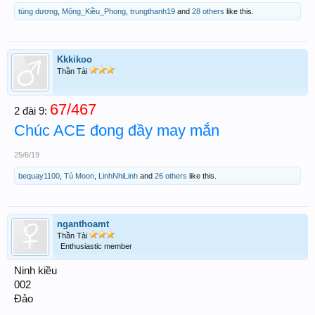
tùng dương
,
Mộng_Kiều_Phong
,
trungthanh19
and
28 others
like this.
Kkkikoo
Thần Tài
67/467
2 đài 9:
Chúc ACE đong đầy may mắn
25/6/19
bequay1100
,
Tú Moon
,
LinhNhiLinh
and
26 others
like this.
nganthoamt
Thần Tài
Enthusiastic member
Ninh kiều
002
Đảo