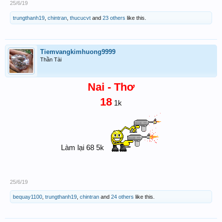
25/6/19
trungthanh19
,
chintran
,
thucucvt
and
23 others
like this.
Tiemvangkimhuong9999
Thần Tài
Nai - Thơ
18
1k
Làm lại 68 5k
25/6/19
bequay1100
,
trungthanh19
,
chintran
and
24 others
like this.