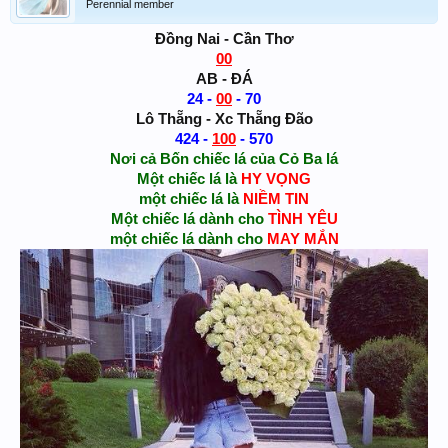
Perennial member
Đồng Nai - Cần Thơ
00
AB - ĐÁ
24 -
00
- 70
Lô Thẵng - Xc Thẵng Đão
424 -
100
- 570
Nơi cả Bốn chiếc lá của Cỏ Ba lá
Một chiếc lá là
HY VỌNG
một chiếc lá là
NIỀM TIN
Một chiếc lá dành cho
TÌNH YÊU
một chiếc lá dành cho
MAY MẮN