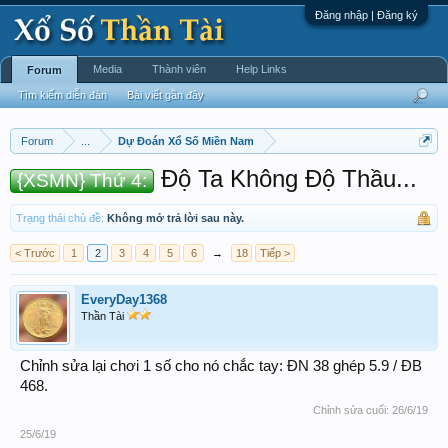
Đăng nhập | Đăng ký
Media
Thành viên
Help Links
Forum
Tìm kiếm diễn đàn
Bài viết gần đây
Forum
...
Dự Đoán Xổ Số Miền Nam
Độ Ta Không Độ Thầu...
{XSMN} Thứ 4:
Trạng thái chủ đề:
Không mở trả lời sau này.
< Trước
1
2
3
4
5
6
→
18
Tiếp >
EveryDay1368
Thần Tài
Chỉnh sửa lại chơi 1 số cho nó chắc tay: ĐN 38 ghép 5.9 / ĐB
468.
Chỉnh sửa cuối:
26/6/19
25/6/19