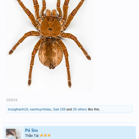
25/6/19
trungthanh19
,
namhuynhdao
,
Sad 159
and
26 others
like this.
Pé Sin
Thần Tài