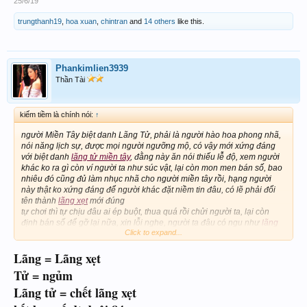
25/6/19
trungthanh19
,
hoa xuan
,
chintran
and
14 others
like this.
Phankimlien3939
Thần Tài
kiếm tiềm là chính nói:
↑
người Miền Tây biệt danh Lãng Tử, phải là người hào hoa phong nhã,
nói năng lịch sự, được mọi người ngưỡng mộ, có vậy mới xứng đáng
với biệt danh
lãng tử miền tây
, đằng này ăn nói thiếu lễ độ, xem người
khác ko ra gì còn ví người ta như súc vật, lại còn mon men bán số, bao
nhiêu đó cũng đủ làm nhục nhã cho người miền tây rồi, hạng người
này thật ko xứng đáng để người khác đặt niềm tin đâu, có lẽ phải đổi
tên thành
lãng xẹt
mới đúng
tự chơi thì tự chịu đâu ai ép buột, thua quá rồi chửi người ta, lại còn
định bán số để gỡ lại nữa, xin lỗi nghe, người ta đâu có ngu như
lãng
Click to expand...
tử
sẵng tiện lên số miễn phí luôn nè:
Lãng = Lãng xẹt
sóc trăng 27
cần thơ 53
Tử = ngủm
Lãng tử = chết lãng xẹt