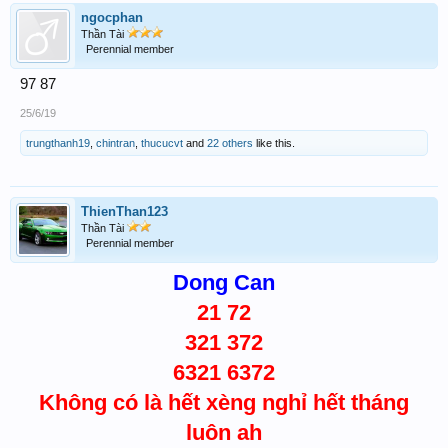
ngocphan
Thần Tài
Perennial member
97 87
25/6/19
trungthanh19
,
chintran
,
thucucvt
and
22 others
like this.
ThienThan123
Thần Tài
Perennial member
Dong Can
21 72
321 372
6321 6372
Không có là hết xèng nghỉ hết tháng
luôn ah