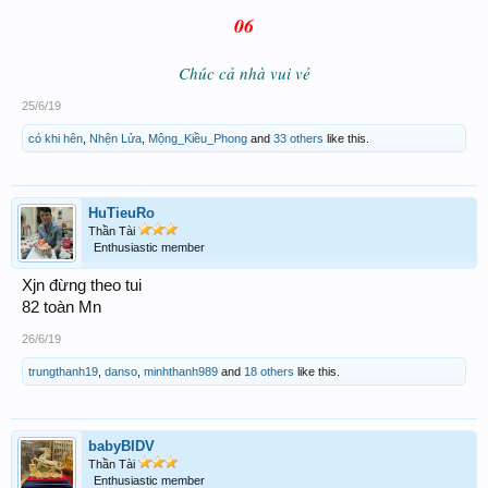
06
Chúc cả nhà vui vẻ
25/6/19
có khi hên
,
Nhện Lửa
,
Mộng_Kiều_Phong
and
33 others
like this.
HuTieuRo
Thần Tài
Enthusiastic member
Xjn đừng theo tui
82 toàn Mn
26/6/19
trungthanh19
,
danso
,
minhthanh989
and
18 others
like this.
babyBIDV
Thần Tài
Enthusiastic member