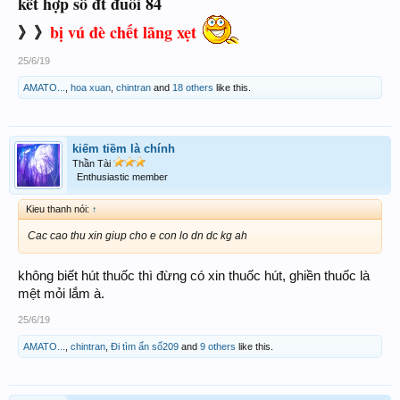
kết hợp số đt đuôi 84
》》
bị vú đè chết lãng xẹt
25/6/19
AMATO...
,
hoa xuan
,
chintran
and
18 others
like this.
kiếm tiềm là chính
Thần Tài
Enthusiastic member
Kieu thanh nói:
↑
Cac cao thu xin giup cho e con lo dn dc kg ah
không biết hút thuốc thì đừng có xin thuốc hút, ghiền thuốc là
mệt mỏi lắm à.
25/6/19
AMATO...
,
chintran
,
Đi tìm ẩn số209
and
9 others
like this.