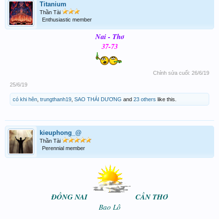
Titanium
Thần Tài
Enthusiastic member
Nai - Thơ
37-73
Chỉnh sửa cuối:
26/6/19
25/6/19
có khi hên
,
trungthanh19
,
SAO THÁI DƯƠNG
and
23 others
like this.
kieuphong_@
Thần Tài
Perennial member
ĐỒNG NAI
CẦN THƠ
Bao Lô