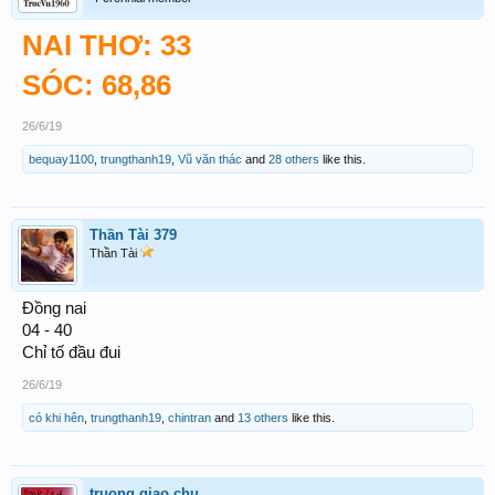
NAI THƠ: 33
SÓC: 68,86
26/6/19
bequay1100
,
trungthanh19
,
Vũ văn thác
and
28 others
like this.
Thần Tài 379
Thần Tài
Đồng nai
04 - 40
Chỉ tố đầu đui
26/6/19
có khi hên
,
trungthanh19
,
chintran
and
13 others
like this.
truong giao chu