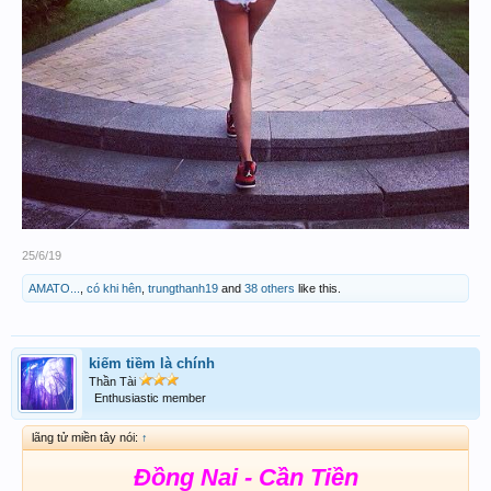
25/6/19
AMATO...
,
có khi hên
,
trungthanh19
and
38 others
like this.
kiếm tiềm là chính
Thần Tài
Enthusiastic member
lãng tử miền tây nói:
↑
Đồng Nai - Cần Tiền