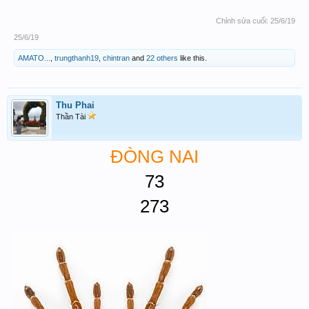
Chỉnh sửa cuối:
25/6/19
25/6/19
AMATO...
,
trungthanh19
,
chintran
and
22 others
like this.
Thu Phai
Thần Tài
ĐÒNG NAI
73
273