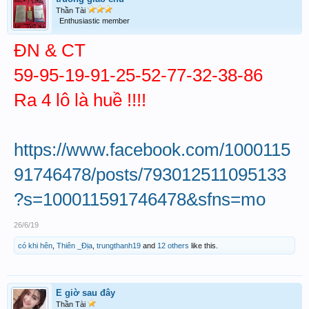
Thần Tài
Enthusiastic member
ĐN & CT
59-95-19-91-25-52-77-32-38-86
Ra 4 lô là huề !!!!
https://www.facebook.com/1000115
91746478/posts/793012511095133
?s=100011591746478&sfns=mo
26/6/19
có khi hên
,
Thiên _Địa
,
trungthanh19
and
12 others
like this.
E giờ sau đây
Thần Tài