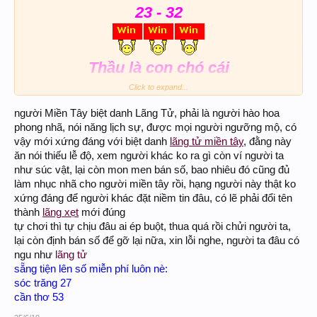
23 - 32
Thầu là con chó cái
Ghép 23 - 32 - 51
Click to expand...
người Miền Tây biệt danh Lãng Tử, phải là người hào hoa
Vào bờ 035.884.8884
phong nhã, nói năng lịch sự, được mọi người ngưỡng mộ, có
vậy mới xứng đáng với biệt danh
lãng tử miền tây
, đằng này
ăn nói thiếu lễ độ, xem người khác ko ra gì còn ví người ta
như súc vật, lại còn mon men bán số, bao nhiêu đó cũng đủ
làm nhục nhã cho người miền tây rồi, hạng người này thật ko
xứng đáng để người khác đặt niềm tin đâu, có lẽ phải đổi tên
thành
lãng xẹt
mới đúng
tự chơi thì tự chịu đâu ai ép buột, thua quá rồi chửi người ta,
lại còn định bán số để gỡ lại nữa, xin lỗi nghe, người ta đâu có
ngu như
lãng tử
sẵng tiện lên số miễn phí luôn nè:
sóc trăng 27
cần thơ 53