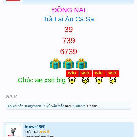
ĐỒNG NAI
Trả Lại Áo Cà Sa
39
739
6739
Chúc ae xstt big
26/6/19
có khi hên
,
trungthanh19
,
Vũ văn thác
and
30 others
like this.
trucvn1960
Thần Tài
Perennial member