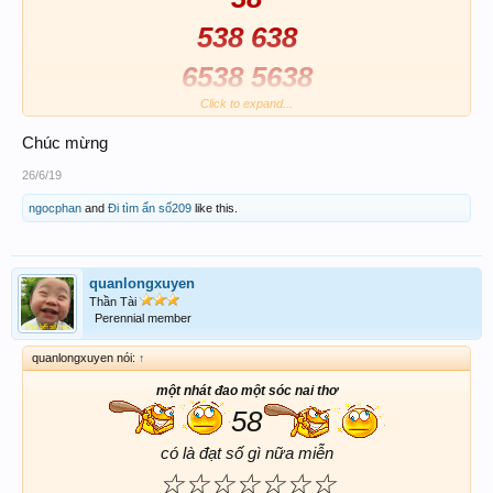
538 638
6538 5638
Click to expand...
06 - 83 -
60
Chúc mừng
SÓC
26/6/19
60 06
ngocphan
and
Đi tìm ẩn số209
like this.
860 806
3860 3806
quanlongxuyen
Thần Tài
WIN!!!
Perennial member
quanlongxuyen nói:
↑
một nhát đao một sóc nai thơ
58
có là đạt số gì nữa miễn
☆☆☆☆☆☆☆