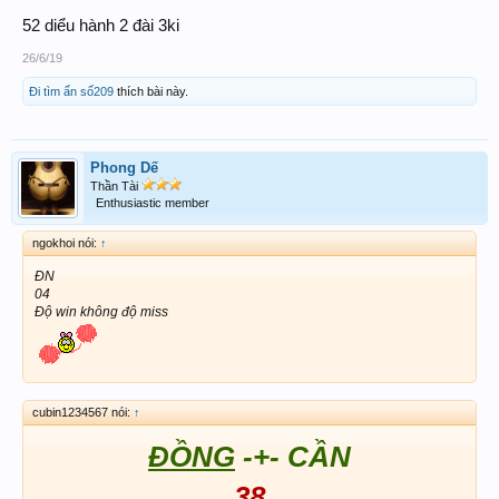
52 diểu hành 2 đài 3ki
26/6/19
Đi tìm ẩn số209
thích bài này.
Phong Dế
Thần Tài
Enthusiastic member
ngokhoi nói:
↑
ĐN
04
Độ win không độ miss
cubin1234567 nói:
↑
ĐỒNG
-+- CẦN
38