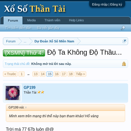
Đăng nhập | Đăng ký
Media
Thành viên
Help Links
Forum
Tìm kiếm diễn đàn
Bài viết gần đây
Forum
...
Dự Đoán Xổ Số Miền Nam
Độ Ta Không Độ Thầu...
{XSMN} Thứ 4:
Trạng thái chủ đề:
Không mở trả lời sau này.
< Trước
1
←
13
14
15
16
17
18
Tiếp >
GP199
Thần Tài
GP199 nói:
↑
Mình xem trên mạng thì thế này bạn tham khảo! Hổ vàng
Trời má 77 67b luôn @@