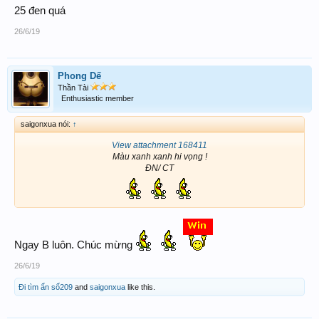
25 đen quá
26/6/19
Phong Dế
Thần Tài
Enthusiastic member
saigonxua nói:
↑
View attachment 168411
Màu xanh xanh hi vọng !
ĐN/ CT
Ngay B luôn. Chúc mừng
26/6/19
Đi tìm ẩn số209
and
saigonxua
like this.