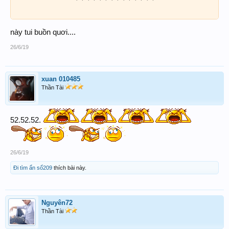
này tui buồn quơi....
26/6/19
xuan 010485
Thần Tài
52.52.52.
26/6/19
Đi tìm ẩn số209
thích bài này.
Nguyên72
Thần Tài