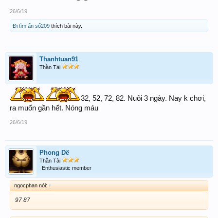
26/6/19
Đi tìm ẩn số209
thích bài này.
Thanhtuan91
Thần Tài
32, 52, 72, 82. Nuôi 3 ngày. Nay k chơi,
ra muốn gần hết. Nóng máu
26/6/19
Phong Dế
Thần Tài
Enthusiastic member
ngocphan nói:
↑
97 87