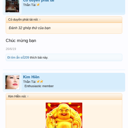
Có duyên phát tài
Thần Tài
Có duyên phát tài nói:
↑
Đánh 32 ghép thứ của bạn
Chúc mừng bạn
26/6/19
Đi tìm ẩn số209
thích bài này.
Kim Hiền
Thần Tài
Enthusiastic member
Kim Hiền nói:
↑