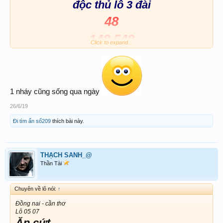
độc thủ lô 3 đài
48
148.548
Click to expand...
Mạnh đồng nai cho chè ché
1 nháy cũng sống qua ngày
26/6/19
Đi tìm ẩn số209
thích bài này.
THẠCH SANH_@
Thần Tài
Chuyên về lô nói:
↑
Đồng nai - cần thơ
Lô 05 07
Ăn cứt...