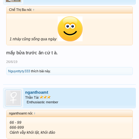
Chế Thị Ba nói:
↑
1 nháy cũng sống qua ngày
mấy bửa trước ăn cứ t à.
26/6/19
Nguyettyty333
thích bài này.
nganthoamt
Thần Tài
Enthusiastic member
nganthoamt nói:
↑
66 - 99
666-999
Oánh vầy khỏi lật, khỏi đảo