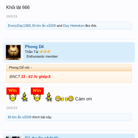
Khỏi lật 666
26/6/19
EveryDay1368
,
Đi tìm ẩn số209
and
Duy Heineken
like this.
Phong Dế
Thần Tài
Enthusiastic member
Phong Dế nói:
↑
ĐNCT
33 - 83 3c ghép 8
Cám ơn
26/6/19
Đi tìm ẩn số209
thích bài này.