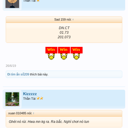
Thần Tài
Sad 159 nói:
↑
DN.CT
01.73
201.073
26/6/19
Đi tìm ẩn số209
thích bài này.
Kizzzzz
Thần Tài
xuan 010485 nói:
↑
Ghét nó rùi. Hwa mn kg ra. Ra bắc. Nghỉ chơi nó lun