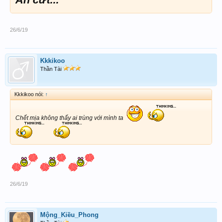
26/6/19
Kkkikoo
Thần Tài
Kkkikoo nói:
↑
Chết mịa không thấy ai trùng với mình ta
26/6/19
Mộng_Kiều_Phong