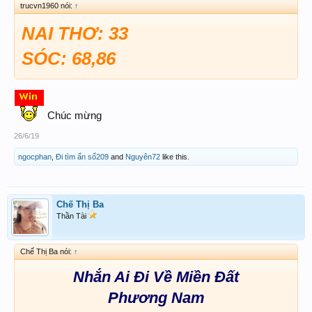
trucvn1960 nói:
↑
NAI THƠ: 33
SÓC: 68,86
Chúc mừng
26/6/19
ngocphan
,
Đi tìm ẩn số209
and
Nguyên72
like this.
Chế Thị Ba
Thần Tài
Chế Thị Ba nói:
↑
Nhắn Ai Đi Về Miền Đất
Phương Nam